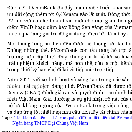
Đặc biệt, PVcomBank đã đẩy mạnh việc triển khai sản
ưu đãi cộng thêm tới 0,4%/năm vào lãi suất. Đồng thờ
PVOne với cơ chế hoàn toàn mới cho mọi giao dịch g
điểm VinID hoặc dặm bay Bông Sen vàng của Vietnam
nhiều quà tặng giá trị: đồ gia dụng, điện tử, dặm bay…
Mọi thông tin giao dịch đều được hệ thống lưu lại, b
Không những thế, PVcomBank còn sẵn sàng hỗ trợ tấ
trường hợp cấp thiết. Đây không chỉ là nỗ lực số hó
trải nghiệm khách hàng, mà hơn thế, còn là một kênh
trong thời kỳ hạn chế đi lại và tiếp xúc trực tiếp.
Năm 2021, với sự linh hoạt và sáng tạo trong các sả
nhiều trải nghiệm đáng nhớ, PVcomBank đã được tổ 
Review (GBAF) đánh giá cao và quyết định trao danh hi
nhất Việt Nam. Giải thưởng là sự ghi nhận rõ nét của
nỗ lực không ngừng của PVcomBank trong việc nâng ca
và đáp ứng tốt nhất mọi nhu cầu tích lũy tài chính của 
Tags:
“Tiết kiệm đa kênh – Lãi cao quà chất”
Gửi tiết kiệm tại PVco
Ngân hàng TMCP Đại Chúng Việt Nam