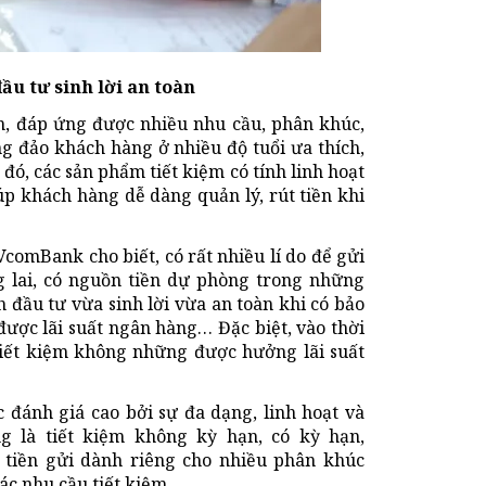
ầu tư sinh lời an toàn
oàn, đáp ứng được nhiều nhu cầu, phân khúc,
ng đảo khách hàng ở nhiều độ tuổi ưa thích,
 đó, các sản phẩm tiết kiệm có tính linh hoạt
úp khách hàng dễ dàng quản lý, rút tiền khi
comBank cho biết, có rất nhiều lí do để gửi
g lai, có nguồn tiền dự phòng trong những
h đầu tư vừa sinh lời vừa an toàn khi có bảo
ược lãi suất ngân hàng… Đặc biệt, vào thời
tiết kiệm không những được hưởng lãi suất
đánh giá cao bởi sự đa dạng, linh hoạt và
ng là tiết kiệm không kỳ hạn, có kỳ hạn,
tiền gửi dành riêng cho nhiều phân khúc
ác nhu cầu tiết kiệm.