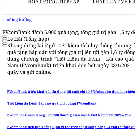
HOẠT ĐỘNG TƯ PHÁP
PHÁP LUẬT VỀ KI
Thương trường
PVcomBank dành 6.000 quà tặng, tổng giá trị gần 1,6 tỷ 
Lê Hải (Tổng hợp)
Không dừng lại ở gửi tiết kiệm tích lũy thông thường
quà tặng hấp dẫn với tổng giá trị lên tới gần 1,6 tỷ đồn
dung chương trình “Tiết kiệm đa kênh – Lãi cao qu
Nam (PVcomBank) triển khai đến hết ngày 28/1/2021. 
quầy và gửi online.
PVcomBank triển khai gói tín dụng lãi suất chỉ từ 5%/năm cho doanh nghiệp
Tiết kiệm đa kênh, lãi cao quà chất cùng PVcomBank
PVcomBank nằm trong Top 100 thương hiệu mạnh Việt Nam năm 2020 – 2021
PVcomBank tiếp tục khẳng định vị thế trên thị trường bằng 03 giải thưởng q