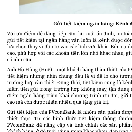
Gửi tiết kiệm ngân hàng: Kênh đ
Với ưu điểm dễ dàng tiếp cận, lãi suất ổn định, an t
gửi tiết kiệm tại ngân hàng vẫn luôn là kênh được đô
lựa chọn thay vì đầu tư vào các lĩnh vực khác. Bên cạnh
cao, phù hợp với các khoản tiền lớn nhỏ khác nhau, gi
có nhu cầu.
Anh Hồ Hùng (Huế) – một khách hàng thân thiết của PV
tiết kiệm nhưng nhìn chung đều là vì để lo cho tươn
trường hợp cần thiết. Đồng thời, tiết kiệm cũng là kên
hiểm tiền gửi trong trường hợp không may, tận dụng đ
điểm ngân hàng triển khai chương trình ưu đãi, gửi 
cao mà còn được nhận nhiều quà tặng giá trị.
Gửi tiết kiệm của PVcomBank là nhóm sản phẩm được 
thiết thực. Từ các hình thức tiết kiệm thông thườ
PVcomBank đã nâng cấp và tinh chỉnh các sản phẩm 
khách hàng, ở độ tuổi, vùng miền khác nhau, đáp ứng c