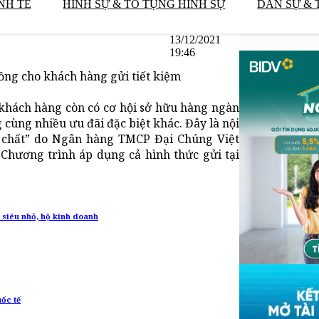
NH TẾ
HÌNH SỰ & TỐ TỤNG HÌNH SỰ
DÂN SỰ & 
13/12/2021
19:46
đồng cho khách hàng gửi tiết kiệm
, khách hàng còn có cơ hội sở hữu hàng ngàn
g cùng nhiều ưu đãi đặc biệt khác. Đây là nội
à chất” do Ngân hàng TMCP Đại Chúng Việt
Chương trình áp dụng cả hình thức gửi tại
 siêu nhỏ, hộ kinh doanh
uốc tế