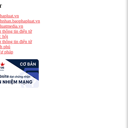
T
hapluat.vn
hnhan.baophapluat.vn
luatmedia.vn
 thông tin điện tử
 hội
 thông tin điện tử
h phủ
ư pháp