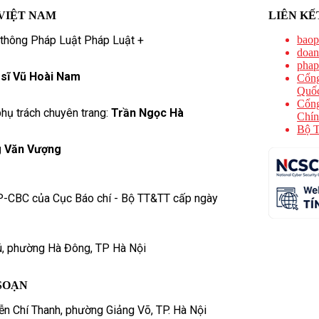
VIỆT NAM
LIÊN KẾ
 thông Pháp Luật Pháp Luật +
baop
doan
phap
 sĩ Vũ Hoài Nam
Cổng
Quốc
Cổng
hụ trách chuyên trang:
Trần Ngọc Hà
Chín
Bộ T
 Văn Vượng
P-CBC của Cục Báo chí - Bộ TT&TT cấp ngày
ú, phường Hà Đông, TP Hà Nội
SOẠN
n Chí Thanh, phường Giảng Võ, TP. Hà Nội