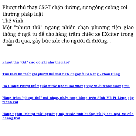
Phượt thủ thay CSGT chặn đường, sự ngông cuồng coi
thường pháp luật
Thế Vinh
Một "phượt thủ" ngang nhiên chặn phương tiện giao
thông ở ngã tư để cho hàng trăm chiếc xe EXciter trong
đoàn đi qua, gây bức xúc cho người đi đường...
Phượt thủ "GẠ" các cô gái như thế nào?
Tìm thấy thi thể nghi phượt thủ mất tích 7 ngày ở Tà Năng - Phan Dũng
Hà Giang: Phượt thủ người nước ngoài lao xuống vực vì đi trong sương mù
Hàng trăm "phượt thủ" mở nhạc, nhảy tưng bừng trên đỉnh Mã Pí Lèng gây
tranh cãi
Hàng nghìn "phượt thủ" ngưỡng mộ trước tình huống xử lý sau ngã xe của
chàng trai