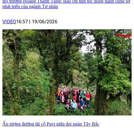
Bộ trưởng Hoàng Thanh Tùng: Báo chí tiếp tục đồng hành cùng sự
phát triển của ngành Tư pháp
VIDEO
16:57
|
19/06/2026
Ấn tượng đường đá cổ Pavi giữa đại ngàn Tây Bắc