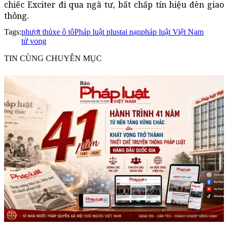
chiếc Exciter đi qua ngã tư, bất chấp tín hiệu đèn giao
thông.
Tags:
phượt thủ
xe ô tô
Pháp luật plus
tai nạn
pháp luật Việt Nam
tử vong
TIN CÙNG CHUYÊN MỤC