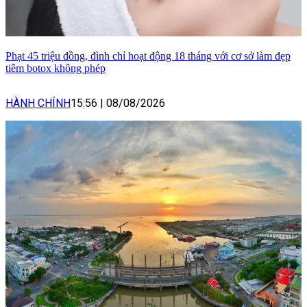
Phạt 45 triệu đồng, đình chỉ hoạt động 18 tháng với cơ sở làm đẹp
tiêm botox không phép
HÀNH CHÍNH
15:56
|
08/08/2026