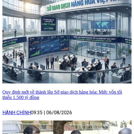
Quy định mới về thành lập Sở giao dịch hàng hóa: Mức vốn tối
thiểu 1.500 tỷ đồng
HÀNH CHÍNH
09:35
|
06/08/2026