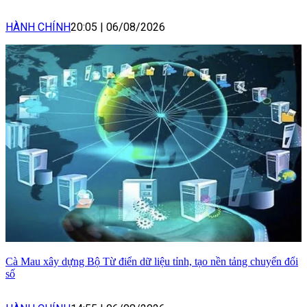
HÀNH CHÍNH
20:05
|
06/08/2026
Cà Mau xây dựng Bộ Từ điển dữ liệu tỉnh, tạo nền tảng chuyển đổi
số