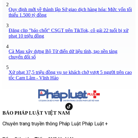
2
Quy định mới về thành lập Sở giao dịch hàng hóa: Mức vốn tối
thiểu 1.500 tỷ đồng
3
Đăng clip "báo chốt" CSGT trên TikTok, cô gái 22 tuổi bị xử
phạt 10 triệu đồng
4
Cà Mau xây dựng Bộ Từ điển dữ liệu tỉnh, tạo nền tảng
chuyển đổi số
5
Xử phạt 37,5 triệu đồng vụ xe khách chở vượt 5 người trên cao
tốc Cam Lâm - Vĩnh Hảo
BÁO PHÁP LUẬT VIỆT NAM
Chuyên trang truyền thông Pháp Luật Pháp Luật +