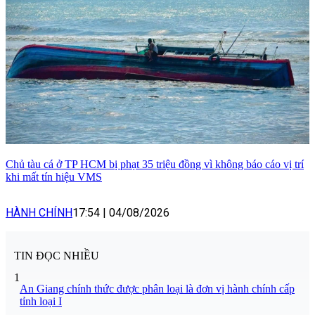
Chủ tàu cá ở TP HCM bị phạt 35 triệu đồng vì không báo cáo vị trí
khi mất tín hiệu VMS
HÀNH CHÍNH
17:54
|
04/08/2026
TIN ĐỌC NHIỀU
1
An Giang chính thức được phân loại là đơn vị hành chính cấp
tỉnh loại I