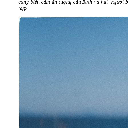
cùng biểu cảm ấn tượng của Bình và hai "người 
Bụp.