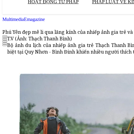
HOẠT ĐỘNG TƯ PHÁP
PHÁP LUẬT VỀ KI
Multimedia
Emagazine
Phú Yên đẹp mê li qua lăng kính của nhiếp ảnh gia trẻ và
T.V (Ảnh: Thạch Thanh Bình)
Bộ ảnh du lịch của nhiếp ảnh gia trẻ Thạch Thanh B
biệt tại Quy Nhơn - Bình Đinh khiến nhiều người thích 