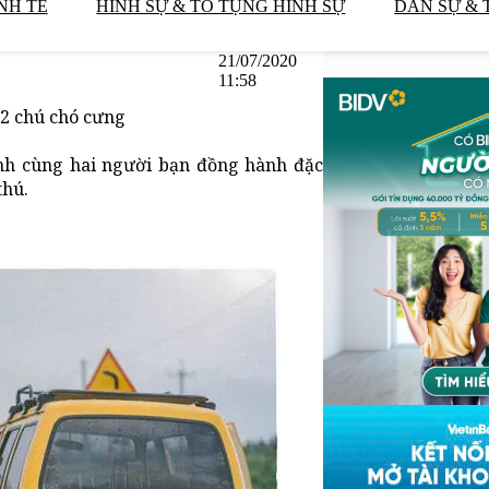
NH TẾ
HÌNH SỰ & TỐ TỤNG HÌNH SỰ
DÂN SỰ & 
21/07/2020
11:58
 2 chú chó cưng
ình cùng hai người bạn đồng hành đặc
thú.