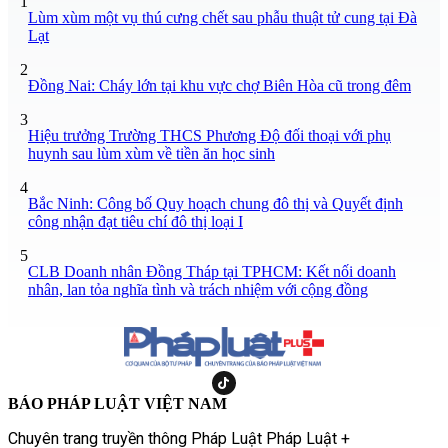
1
Lùm xùm một vụ thú cưng chết sau phẫu thuật tử cung tại Đà
Lạt
2
Đồng Nai: Cháy lớn tại khu vực chợ Biên Hòa cũ trong đêm
3
Hiệu trưởng Trường THCS Phương Độ đối thoại với phụ
huynh sau lùm xùm về tiền ăn học sinh
4
Bắc Ninh: Công bố Quy hoạch chung đô thị và Quyết định
công nhận đạt tiêu chí đô thị loại I
5
CLB Doanh nhân Đồng Tháp tại TPHCM: Kết nối doanh
nhân, lan tỏa nghĩa tình và trách nhiệm với cộng đồng
BÁO PHÁP LUẬT VIỆT NAM
Chuyên trang truyền thông Pháp Luật Pháp Luật +