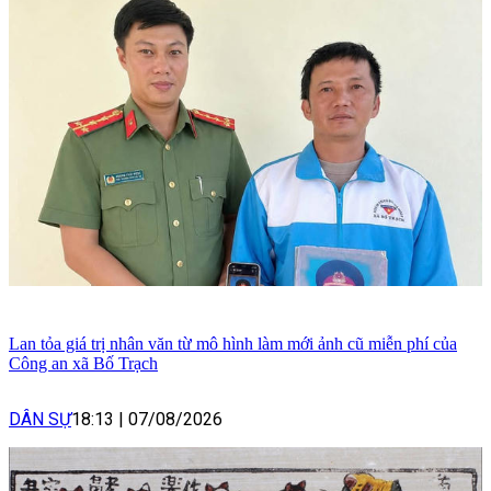
Lan tỏa giá trị nhân văn từ mô hình làm mới ảnh cũ miễn phí của
Công an xã Bố Trạch
DÂN SỰ
18:13
|
07/08/2026