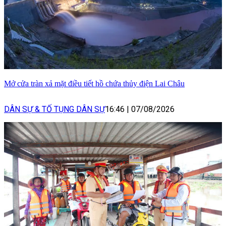
Mở cửa tràn xả mặt điều tiết hồ chứa thủy điện Lai Châu
DÂN SỰ & TỐ TỤNG DÂN SỰ
16:46
|
07/08/2026