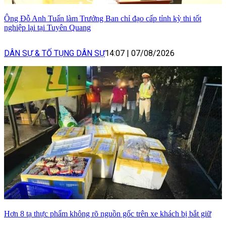
Ông Đỗ Anh Tuấn làm Trưởng Ban chỉ đạo cấp tỉnh kỳ thi tốt
nghiệp lại tại Tuyên Quang
DÂN SỰ & TỐ TỤNG DÂN SỰ
14:07
|
07/08/2026
Hơn 8 tạ thực phẩm không rõ nguồn gốc trên xe khách bị bắt giữ