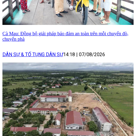
Cà Mau: Đồng bộ giải pháp bảo đảm an toàn trên mỗi chuyến đò,
chuyến phà
DÂN SỰ & TỐ TỤNG DÂN SỰ
14:18
|
07/08/2026