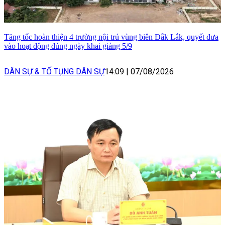
Tăng tốc hoàn thiện 4 trường nội trú vùng biên Đắk Lắk, quyết đưa
vào hoạt động đúng ngày khai giảng 5/9
DÂN SỰ & TỐ TỤNG DÂN SỰ
14:09
|
07/08/2026