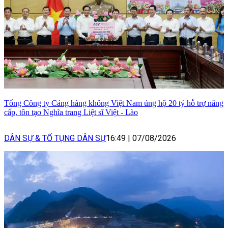
Tổng Công ty Cảng hàng không Việt Nam ủng hộ 20 tỷ hỗ trợ nâng
cấp, tôn tạo Nghĩa trang Liệt sĩ Việt - Lào
DÂN SỰ & TỐ TỤNG DÂN SỰ
16:49
|
07/08/2026