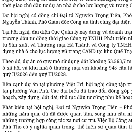
thời giao chủ đầu tư dự án nhà ở cho lực lượng vũ trang 
Dự hội nghị có đồng chí Đại tá Nguyễn Trọng Tiến, Phó
Nguyễn Thành, Phó Giám đốc Công an tỉnh cùng đại diện l
Tại hội nghị, đại diện Cục Quản lý xây dựng và doanh tr
trương đầu tư đồng thời giao Công ty TNHH Phát triển nh
tư Sản xuất và Thương mại Hà Thành và Công ty TNHH P
dựng nhà ở cho lực lượng vũ trang CAND tại khu Quế Trạo
Theo đó, dự án có quy mô sử dụng đất khoảng 53.563,7 m²
ở xã hội và khu nhà ở thương mại với khoảng 945 căn hộ
quý II/2026 đến quý III/2028.
Bên cạnh dự án tại phường Việt Trì, hội nghị cũng tập t
tại phường Vân Phú. Các đại biểu đã trao đổi, đóng góp 
hoạch, xây dựng, đất đai; thủ tục đầu tư cũng như kế hoạc
Phát biểu tại hội nghị, Đại tá Nguyễn Trọng Tiến – P
những năm qua, dù đã được quan tâm, song nhu cầu nhà ở
những trường hợp công tác xa nơi cư trú. Việc Bộ Công a
Phú Thọ có ý nghĩa quan trọng, thể hiện sự quan tâm t