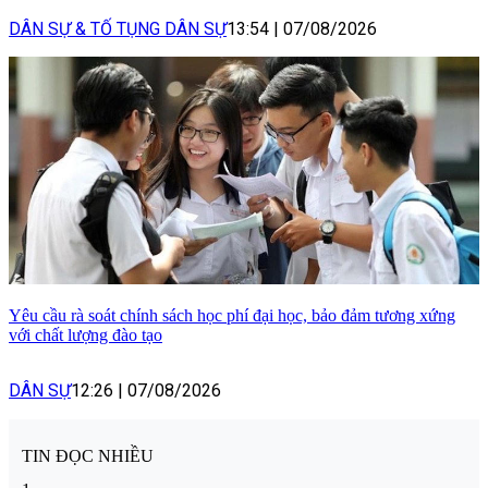
DÂN SỰ & TỐ TỤNG DÂN SỰ
13:54
|
07/08/2026
Yêu cầu rà soát chính sách học phí đại học, bảo đảm tương xứng
với chất lượng đào tạo
DÂN SỰ
12:26
|
07/08/2026
TIN ĐỌC NHIỀU