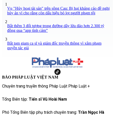
1
Vụ "Hủy hoại tài sản" trên sông Cau: Bị hại kháng cáo đề nghị
hủy án vì cho rằng còn dấu hiệu bỏ lọt người phạm tội
2
Bắt thêm 3 đối tượng trong đường dây lừa đảo hơn 2.300 tỷ
đồng qua “app tình cảm”
3
Bắt tạm giam ca sĩ và giám đốc truyền thông vì xâm phạm
quyền tác giả
BÁO PHÁP LUẬT VIỆT NAM
Chuyên trang truyền thông Pháp Luật Pháp Luật +
Tổng Biên tập:
Tiến sĩ Vũ Hoài Nam
Phó Tổng Biên tập phụ trách chuyên trang:
Trần Ngọc Hà