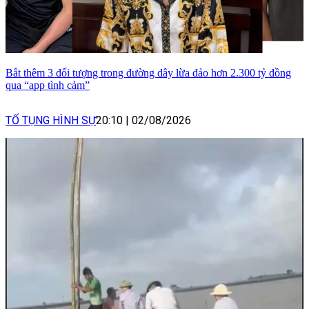
Bắt thêm 3 đối tượng trong đường dây lừa đảo hơn 2.300 tỷ đồng
qua “app tình cảm”
TỐ TỤNG HÌNH SỰ
20:10
|
02/08/2026