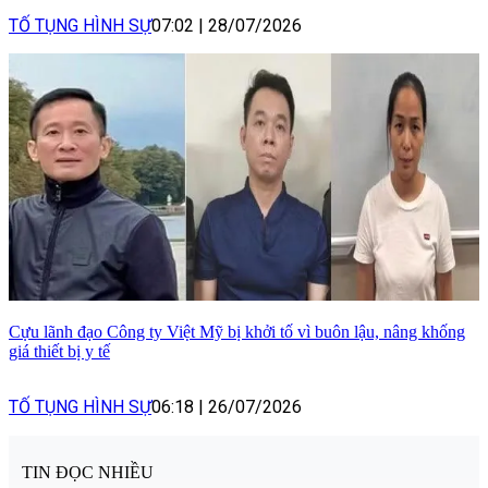
TỐ TỤNG HÌNH SỰ
07:02
|
28/07/2026
Cựu lãnh đạo Công ty Việt Mỹ bị khởi tố vì buôn lậu, nâng khống
giá thiết bị y tế
TỐ TỤNG HÌNH SỰ
06:18
|
26/07/2026
TIN ĐỌC NHIỀU