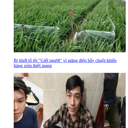
Bị khởi tố tội "Giết người" vì giăng điện bẫy chuột khiến
hàng xóm thiệt mạng