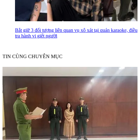
Bắt giữ 3 đối tượng liên quan vụ xô xát tại quán karaoke, điều
tra hành vi giết người
TIN CÙNG CHUYÊN MỤC