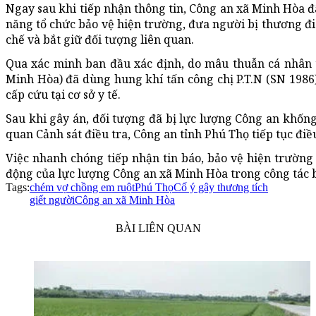
Ngay sau khi tiếp nhận thông tin, Công an xã Minh Hòa đ
năng tổ chức bảo vệ hiện trường, đưa người bị thương đi 
chế và bắt giữ đối tượng liên quan.
Qua xác minh ban đầu xác định, do mâu thuẫn cá nhân tr
Minh Hòa) đã dùng hung khí tấn công chị P.T.N (SN 1986
cấp cứu tại cơ sở y tế.
Sau khi gây án, đối tượng đã bị lực lượng Công an khống
quan Cảnh sát điều tra, Công an tỉnh Phú Thọ tiếp tục điều
Việc nhanh chóng tiếp nhận tin báo, bảo vệ hiện trường 
động của lực lượng Công an xã Minh Hòa trong công tác bả
Tags:
chém vợ chồng em ruột
Phú Thọ
Cố ý gây thương tích
giết người
Công an xã Minh Hòa
BÀI LIÊN QUAN