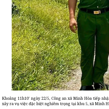
Khoảng 11h10' ngày 22/5, Công an xã Minh Hòa tiếp nhận 
xảy ra vụ việc đặc biệt nghiêm trọng tại khu 5, xã Minh H