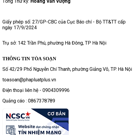
Tổng Thư ký:
Hoàng Văn Vượng
Giấy phép số: 27/GP-CBC của Cục Báo chí - Bộ TT&TT cấp
ngày 17/9/2024
Trụ sở: 142 Trần Phú, phường Hà Đông, TP Hà Nội
THÔNG TIN TÒA SOẠN
Số 42/29 Phố Nguyễn Chí Thanh, phường Giảng Võ, TP. Hà Nội
toasoan@phapluatplus.vn
Điện thoại liên hệ - 0904309996
Quảng cáo : 0867378789