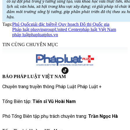
có sự đột phá trong ý tưởng sáng tạo, vừa khoa học vừa thực tiễn, kha
lịch sử, văn hóa, xã hội trong khu vực xây dựng; có giải pháp tổ chức 
đảm môi trường sống lý tưởng, góp phần phát triển đô thị theo xu h
hậu.
Tags:
Phú Quốc
giải đặc biêt
về Quy hoạch Đô thị Quốc gia
Pháp luật plus
vingroup
United Center
pháp luật Việt Nam
pháp luật
phapluatplus.vn
TIN CÙNG CHUYÊN MỤC
BÁO PHÁP LUẬT VIỆT NAM
Chuyên trang truyền thông Pháp Luật Pháp Luật +
Tổng Biên tập:
Tiến sĩ Vũ Hoài Nam
Phó Tổng Biên tập phụ trách chuyên trang:
Trần Ngọc Hà