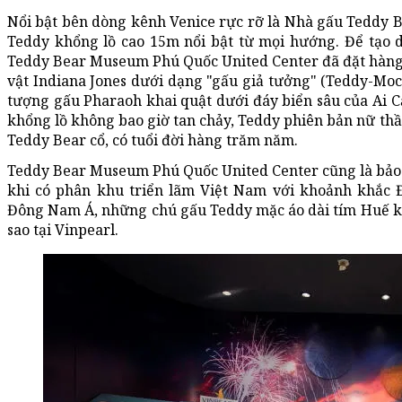
Nổi bật bên dòng kênh Venice rực rỡ là Nhà gấu Teddy 
Teddy khổng lồ cao 15m nổi bật từ mọi hướng. Để tạo 
Teddy Bear Museum Phú Quốc United Center đã đặt hàng
vật Indiana Jones dưới dạng "gấu giả tưởng" (Teddy-Mocu
tượng gấu Pharaoh khai quật dưới đáy biển sâu của Ai Cậ
khổng lồ không bao giờ tan chảy, Teddy phiên bản nữ thầ
Teddy Bear cổ, có tuổi đời hàng trăm năm.
Teddy Bear Museum Phú Quốc United Center cũng là bảo t
khi có phân khu triển lãm Việt Nam với khoảnh khắc 
Đông Nam Á, những chú gấu Teddy mặc áo dài tím Huế k
sao tại Vinpearl.