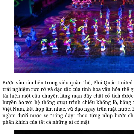
Bước vào sâu bên trong siêu quần thể, Phú Quốc United
trải nghiệm rực rỡ và đặc sắc của tinh hoa văn hóa thế 
tái hiện một câu chuyện lãng mạn đầy chất cổ tích đượ
huyền ảo với hệ thống quạt trình chiếu khổng lồ, bằng
Việt Nam, kết hợp âm nhạc, vũ đạo ngay trên mặt nước. Hà
ngầm dưới nước sẽ “sống dậy” theo từng nhịp bước châ
phấn khích của tất cả những ai có mặt.