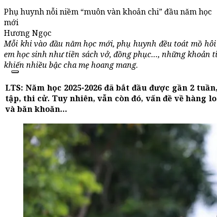
Phụ huynh nỗi niềm “muôn vàn khoản chi” đầu năm học
mới
Hương Ngọc
M
ỗi khi vào đầu năm học mới, phụ huynh đều
t
oát mồ hôi
em học sinh như tiền sách vở, đồng phục
…, n
hững khoản ti
khiến nhiều bậc cha mẹ hoang mang.
LTS: Năm học 2025-2026 đã bắt đầu được gần 2 tuần,
tập, thi cử. Tuy nhiên, vẫn còn đó, vấn đề về hàng 
và băn khoăn...