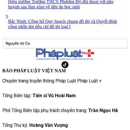
Hiệu trưởng Trường THCS Phương Độ đối thoại với phụ
huynh sau lùm xùm về tiền ăn học sinh
5
Bắc Ninh: Công bố Quy hoạch chung đô thị và Quyết định
công nhận đạt tiêu chí đô thị loại I
Nguyên tử Ca
BÁO PHÁP LUẬT VIỆT NAM
Chuyên trang truyền thông Pháp Luật Pháp Luật +
Tổng Biên tập:
Tiến sĩ Vũ Hoài Nam
Phó Tổng Biên tập phụ trách chuyên trang:
Trần Ngọc Hà
Tổng Thư ký:
Hoàng Văn Vượng