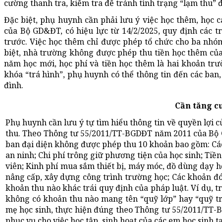
cường thanh tra, kiểm tra để tránh tình trạng “lạm thu”
Đặc biệt, phụ huynh cần phải lưu ý việc học thêm, học 
của Bộ GD&ĐT, có hiệu lực từ 14/2/2025, quy định các 
trước. Việc học thêm chỉ được phép tổ chức cho ba nhóm 
biệt, nhà trường không được phép thu tiền học thêm của 
năm học mới, học phí và tiền học thêm là hai khoản trư
khóa “trá hình”, phụ huynh có thể thông tin đến các ban
đình.
Cần tăng c
Phụ huynh cần lưu ý tự tìm hiểu thông tin về quyền lợi
thu. Theo Thông tư 55/2011/TT-BGDĐT năm 2011 của Bộ 
ban đại diện không được phép thu 10 khoản bao gồm: Các
an ninh; Chi phí trông giữ phương tiện của học sinh; Tiề
viên; Kinh phí mua sắm thiết bị, máy móc, đồ dùng dạy họ
nâng cấp, xây dựng công trình trường học; Các khoản đó
khoản thu nào khác trái quy định của pháp luật. Ví dụ, 
không có khoản thu nào mang tên “quỹ lớp” hay “quỹ tr
mẹ học sinh, thực hiện đúng theo Thông tư 55/2011/TT-
phục vụ cho việc học tập, sinh hoạt của các em học sinh tạ