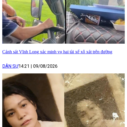
Cảnh sát Vĩnh Long xác minh vụ hai tài xế xô xát trên đường
DÂN SỰ
14:21
|
09/08/2026