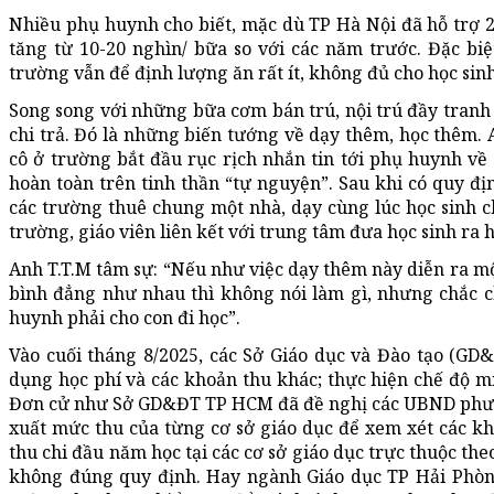
Nhiều phụ huynh cho biết, mặc dù TP Hà Nội đã hỗ trợ 2
tăng từ 10-20 nghìn/ bữa so với các năm trước. Đặc biệ
trường vẫn để định lượng ăn rất ít, không đủ cho học sin
Song song với những bữa cơm bán trú, nội trú đầy tranh
chi trả. Đó là những biến tướng về dạy thêm, học thêm. 
cô ở trường bắt đầu rục rịch nhắn tin tới phụ huynh về 
hoàn toàn trên tinh thần “tự nguyện”. Sau khi có quy đị
các trường thuê chung một nhà, dạy cùng lúc học sinh ch
trường, giáo viên liên kết với trung tâm đưa học sinh ra h
Anh T.T.M tâm sự: “Nếu như việc dạy thêm này diễn ra mộ
bình đẳng như nhau thì không nói làm gì, nhưng chắc ch
huynh phải cho con đi học”.
Vào cuối tháng 8/2025, các Sở Giáo dục và Đào tạo (GD
dụng học phí và các khoản thu khác; thực hiện chế độ mi
Đơn cử như Sở GD&ĐT TP HCM đã đề nghị các UBND phường
xuất mức thu của từng cơ sở giáo dục để xem xét các kho
thu chi đầu năm học tại các cơ sở giáo dục trực thuộc the
không đúng quy định. Hay ngành Giáo dục TP Hải Phòng