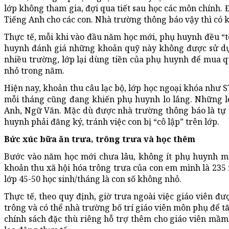
lớp không tham gia, đợi qua tiết sau học các môn chính. Đ
Tiếng Anh cho các con. Nhà trường thông báo vậy thì có 
Thực tế, mỗi khi vào đầu năm học mới, phụ huynh đều “to
huynh đánh giá những khoản quỹ này không được sử dụng
nhiều trường, lớp lại dùng tiền của phụ huynh để mua qu
nhỏ trong năm.
Hiện nay, khoản thu câu lạc bộ, lớp học ngoại khóa như ST
mỗi tháng cũng đang khiến phụ huynh lo lắng. Những lớ
Anh, Ngữ Văn. Mặc dù được nhà trường thông báo là tự ng
huynh phải đăng ký, tránh việc con bị “cô lập” trên lớp.
Bức xúc bữa ăn trưa, trông trưa và học thêm
Bước vào năm học mới chưa lâu, không ít phụ huynh m
khoản thu xã hội hóa trông trưa của con em mình là 235
lớp 45-50 học sinh/tháng là con số không nhỏ.
Thực tế, theo quy định, giờ trưa ngoài việc giáo viên đư
trông và có thể nhà trường bố trí giáo viên môn phụ để 
chính sách đặc thù riêng hỗ trợ thêm cho giáo viên mầm