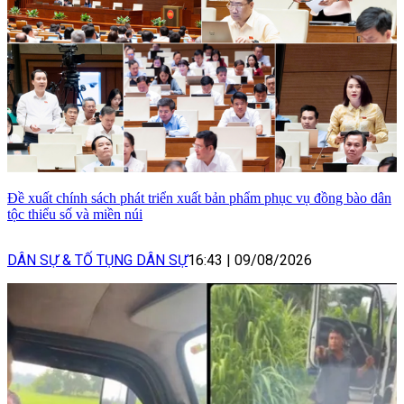
Đề xuất chính sách phát triển xuất bản phẩm phục vụ đồng bào dân
tộc thiểu số và miền núi
DÂN SỰ & TỐ TỤNG DÂN SỰ
16:43
|
09/08/2026