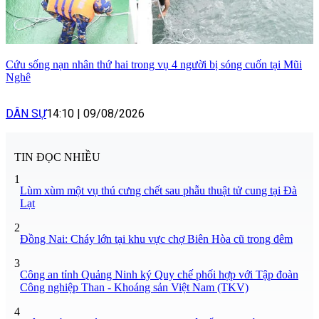
Cứu sống nạn nhân thứ hai trong vụ 4 người bị sóng cuốn tại Mũi
Nghê
DÂN SỰ
14:10
|
09/08/2026
TIN ĐỌC NHIỀU
1
Lùm xùm một vụ thú cưng chết sau phẫu thuật tử cung tại Đà
Lạt
2
Đồng Nai: Cháy lớn tại khu vực chợ Biên Hòa cũ trong đêm
3
Công an tỉnh Quảng Ninh ký Quy chế phối hợp với Tập đoàn
Công nghiệp Than - Khoáng sản Việt Nam (TKV)
4