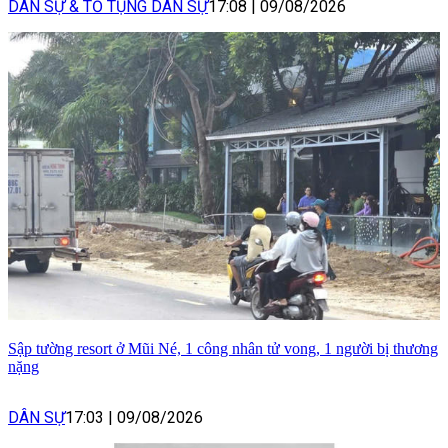
DÂN SỰ & TỐ TỤNG DÂN SỰ
17:08
|
09/08/2026
Sập tường resort ở Mũi Né, 1 công nhân tử vong, 1 người bị thương
nặng
DÂN SỰ
17:03
|
09/08/2026