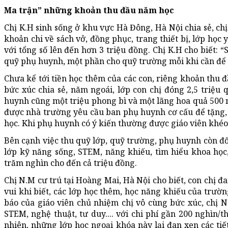
Ma trận” những khoản thu đầu năm học
Chị K.H sinh sống ở khu vực Hà Đông, Hà Nội chia sẻ, ch
khoản chi về sách vở, đồng phục, trang thiết bị, lớp họ
với tổng số lên đến hơn 3 triệu đồng. Chị K.H cho biết: 
quỹ phụ huynh, một phần cho quỹ trường mỗi khi cần để 
Chưa kể tới tiền học thêm của các con, riêng khoản thu đ
bức xúc chia sẻ, năm ngoái, lớp con chị đóng 2,5 triệu
huynh cũng một triệu phong bì và một lãng hoa quả 500 
được nhà trường yêu cầu ban phụ huynh cơ cấu để tặng, 
học. Khi phụ huynh có ý kiến thường được giáo viên khéo 
Bên cạnh việc thu quỹ lớp, quỹ trường, phụ huynh còn đố
lớp kỹ năng sống, STEM, năng khiếu, tìm hiểu khoa học,.
trăm nghìn cho đến cả triệu đồng.
Chị N.M cư trú tại Hoàng Mai, Hà Nội cho biết, con chị 
vui khi biết, các lớp học thêm, học năng khiếu của trư
báo của giáo viên chủ nhiệm chị vô cùng bức xúc, chị N
STEM, nghệ thuật, tư duy.... với chi phí gần 200 nghìn/t
nhiên, những lớp học ngoại khóa này lại đan xen các tiế