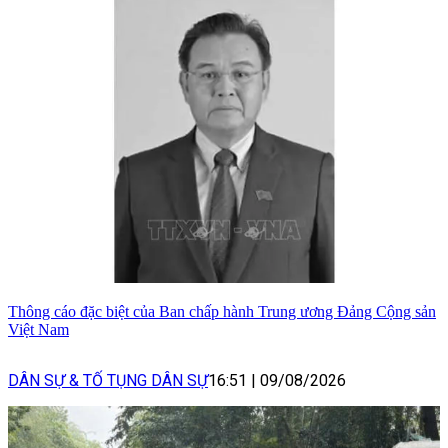
Thông cáo đặc biệt của Ban chấp hành Trung ương Đảng Cộng sản
Việt Nam
DÂN SỰ & TỐ TỤNG DÂN SỰ
16:51
|
09/08/2026