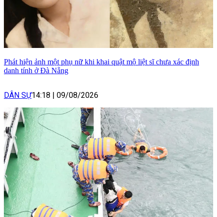
Phát hiện ảnh một phụ nữ khi khai quật mộ liệt sĩ chưa xác định
danh tính ở Đà Nẵng
DÂN SỰ
14:18
|
09/08/2026