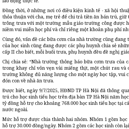
lao động thực tế.
Đồng thời, ở những nơi có điều kiện kinh tế - xã hội thu
thỏa thuận với cha, mẹ trẻ để chi trả tiền ăn bán trú, gi
trông trưa với một trường mẫu giáo trường công được hi
niềm vui miễn học phí và chỉ riêng một khoản phụ phí như
Cùng đó, vấn đề các bữa cơm của nhà trường cũng đang t
của học sinh cũng đang được các phụ huynh chia sẻ những
cấp II cho biết, mỗi buổi trưa, phụ huynh đều đề nghị giá
Chị chia sẻ: “Nhà trường thông báo bữa cơm trưa của c
trong khay chỉ vỏn vẹn vài miếng thịt, một chút rau và 
trường không đủ năng lượng cho một ngày học tập, vui chơ
đón con về nhà ăn trưa.
Được biết, ngày 9/7/2025, HĐND TP Hà Nội đã thông qu
trú cho học sinh tiểu học trên địa bàn TP Hà Nội năm họ
tỷ đồng hỗ trợ cho khoảng 768.000 học sinh tiểu học tại 
nước ngoài.
Mức hỗ trợ được chia thành hai nhóm. Nhóm 1 gồm học s
hỗ trợ 30.000 đồng/ngày. Nhóm 2 gồm các học sinh còn lại