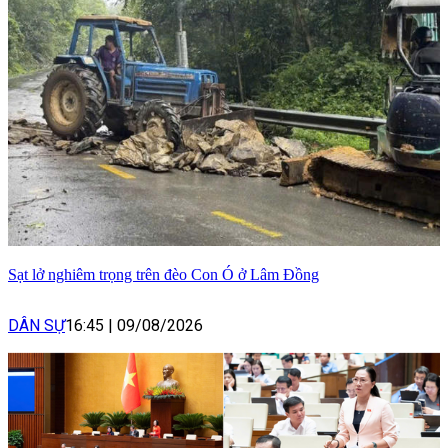
Sạt lở nghiêm trọng trên đèo Con Ó ở Lâm Đồng
DÂN SỰ
16:45
|
09/08/2026