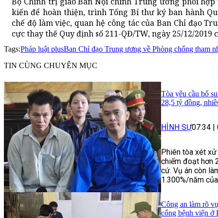
Bộ Chính trị giao Ban Nội chính Trung ương phối hợp
kiến để hoàn thiện, trình Tổng Bí thư ký ban hành Q
chế độ làm việc, quan hệ công tác của Ban Chỉ đạo T
cực thay thế Quy định số 211-QĐ/TW, ngày 25/12/2019 củ
Tags:
Pháp luật plus
Ban Chỉ đạo Trung ương về Phòng chống tham n
TIN CÙNG CHUYÊN MỤC
Tòa yêu cầu bổ su
28,5 tỷ đồng, nhi
HÌNH SỰ
07:34
|
Phiên tòa xét xử
chiếm đoạt hơn 
cứ. Vụ án còn làm
1.300%/năm của n
Công an làm rõ vụ
cổng bệnh viện ở