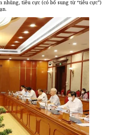
nhũng, tiêu cực (có bổ sung từ “tiêu cực”)
ạn.