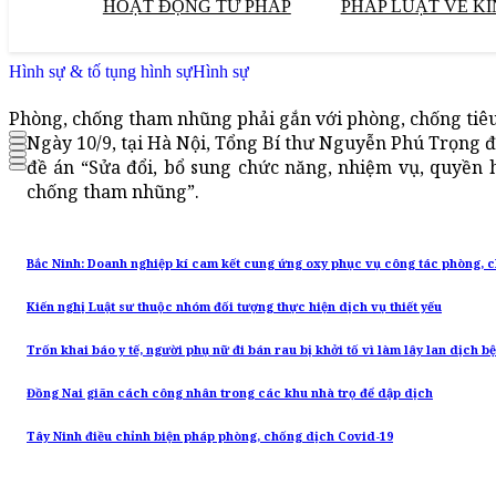
HOẠT ĐỘNG TƯ PHÁP
PHÁP LUẬT VỀ KI
Hình sự & tố tụng hình sự
Hình sự
Phòng, chống tham nhũng phải gắn với phòng, chống tiêu
Ngày 10/9, tại Hà Nội, Tổng Bí thư Nguyễn Phú Trọng đã
đề án “Sửa đổi, bổ sung chức năng, nhiệm vụ, quyền
chống tham nhũng”.
Bắc Ninh: Doanh nghiệp kí cam kết cung ứng oxy phục vụ công tác phòng, 
Kiến nghị Luật sư thuộc nhóm đối tượng thực hiện dịch vụ thiết yếu
Trốn khai báo y tế, người phụ nữ đi bán rau bị khởi tố vì làm lây lan dịch b
Đồng Nai giãn cách công nhân trong các khu nhà trọ để dập dịch
Tây Ninh điều chỉnh biện pháp phòng, chống dịch Covid-19