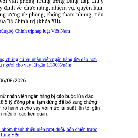
 với Văn phòng Trung ương Đảng tiếp thu ý
uy định về chức năng, nhiệm vụ, quyền hạn,
rung ương về phòng, chống tham nhũng, tiêu
a Bộ Chính trị (khóa XII).
hũng
bộ Chính trị
pháp luật Việt Nam
ng chứng cứ vụ nhân viên ngân hàng lừa đảo hơn
ều người cho vay lãi gần 1.300%/năm
06/08/2026
 nữ nhân viên ngân hàng bị cáo buộc lừa đảo
28,5 tỷ đồng phải tạm dừng để bổ sung chứng
 rõ hành vi cho vay với mức lãi suất lên tới gần
hiều bị cáo liên quan.
 nhóm thanh thiếu niên rượt đuổi, hỗn chiến trước
 Hưng Yên