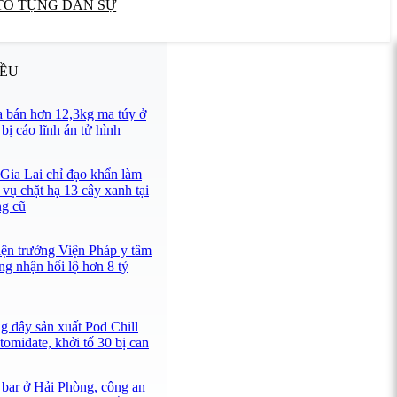
TỐ TỤNG DÂN SỰ
IỀU
 bán hơn 12,3kg ma túy ở
ị cáo lĩnh án tử hình
 Gia Lai chỉ đạo khẩn làm
 vụ chặt hạ 13 cây xanh tại
ng cũ
iện trưởng Viện Pháp y tâm
ng nhận hối lộ hơn 8 tỷ
g dây sản xuất Pod Chill
omidate, khởi tố 30 bị can
 bar ở Hải Phòng, công an