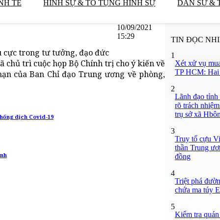
NH TẾ
HÌNH SỰ & TỐ TỤNG HÌNH SỰ
DÂN SỰ & 
10/09/2021
15:29
TIN ĐỌC NH
 cực trong tư tưởng, đạo đức
1
 chủ trì cuộc họp Bộ Chính trị cho ý kiến về
Xét xử vụ mua
TP HCM: Hai b
 hạn của Ban Chỉ đạo Trung ương về phòng,
2
Lãnh đạo tỉnh
rõ trách nhiệm
trụ sở xã Hbô
chống dịch Covid-19
3
Truy tố cựu V
thần Trung ươ
ệnh
đồng
4
Triệt phá đườn
chứa ma túy Et
5
Kiểm tra quán