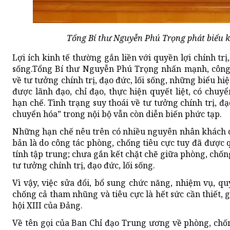
Tổng Bí thư Nguyễn Phú Trọng phát biểu k
Lợi ích kinh tế thường gắn liền với quyền lợi chính trị
sống.Tổng Bí thư Nguyễn Phú Trọng nhấn mạnh, công t
về tư tưởng chính trị, đạo đức, lối sống, những biểu hi
được lãnh đạo, chỉ đạo, thực hiện quyết liệt, có chuyể
hạn chế. Tình trạng suy thoái về tư tưởng chính trị, đạo
chuyển hóa” trong nội bộ vẫn còn diễn biến phức tạp.
Những hạn chế nêu trên có nhiều nguyên nhân khách 
bản là do công tác phòng, chống tiêu cực tuy đã được
tính tập trung; chưa gắn kết chặt chẽ giữa phòng, chố
tư tưởng chính trị, đạo đức, lối sống.
Vì vậy, việc sửa đổi, bổ sung chức năng, nhiệm vụ, q
chống cả tham nhũng và tiêu cực là hết sức cần thiết, 
hội XIII của Đảng.
Về tên gọi của Ban Chỉ đạo Trung ương về phòng, chố