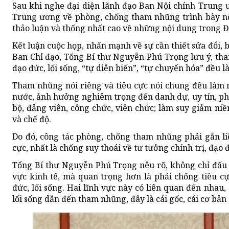
Sau khi nghe đại diện lãnh đạo Ban Nội chính Trung 
Trung ương về phòng, chống tham nhũng trình bày nội
thảo luận và thống nhất cao về những nội dung trong Đ
Kết luận cuộc họp, nhấn mạnh về sự cần thiết sửa đổi,
Ban Chỉ đạo, Tổng Bí thư Nguyễn Phú Trọng lưu ý, tha
đạo đức, lối sống, “tự diễn biến”, “tự chuyển hóa” đều l
Tham nhũng nói riêng và tiêu cực nói chung đều làm 
nước, ảnh hưởng nghiêm trọng đến danh dự, uy tín, ph
bộ, đảng viên, công chức, viên chức; làm suy giảm ni
và chế độ.
Do đó, công tác phòng, chống tham nhũng phải gắn li
cực, nhất là chống suy thoái về tư tưởng chính trị, đạo đ
Tổng Bí thư Nguyễn Phú Trọng nêu rõ, không chỉ đấu
vực kinh tế, mà quan trọng hơn là phải chống tiêu cự
đức, lối sống. Hai lĩnh vực này có liên quan đến nhau, 
lối sống dẫn đến tham nhũng, đây là cái gốc, cái cơ bản