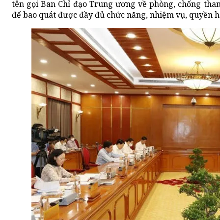
tên gọi Ban Chỉ đạo Trung ương về phòng, chống tham 
để bao quát được đầy đủ chức năng, nhiệm vụ, quyền h