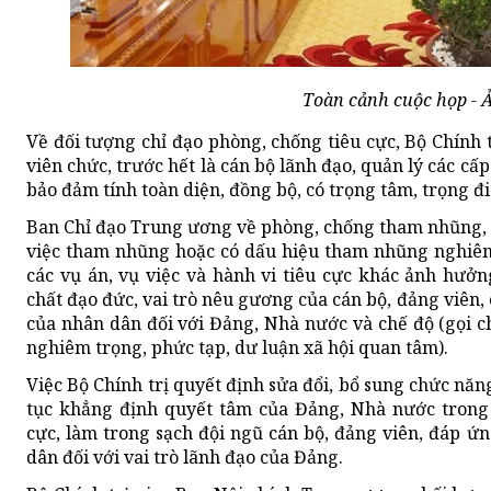
Toàn cảnh cuộc họp -
Về đối tượng chỉ đạo phòng, chống tiêu cực, Bộ Chính t
viên chức, trước hết là cán bộ lãnh đạo, quản lý các cấp
bảo đảm tính toàn diện, đồng bộ, có trọng tâm, trọng đ
Ban Chỉ đạo Trung ương về phòng, chống tham nhũng, tiê
việc tham nhũng hoặc có dấu hiệu tham nhũng nghiêm 
các vụ án, vụ việc và hành vi tiêu cực khác ảnh hưở
chất đạo đức, vai trò nêu gương của cán bộ, đảng viên,
của nhân dân đối với Đảng, Nhà nước và chế độ (gọi c
nghiêm trọng, phức tạp, dư luận xã hội quan tâm).
Việc Bộ Chính trị quyết định sửa đổi, bổ sung chức năn
tục khẳng định quyết tâm của Đảng, Nhà nước trong
cực, làm trong sạch đội ngũ cán bộ, đảng viên, đáp ứn
dân đối với vai trò lãnh đạo của Đảng.