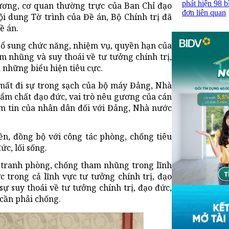
phát hiện 98 b
ương, cơ quan thường trực của Ban Chỉ đạo
đơn liên quan
 dung Tờ trình của Đề án, Bộ Chính trị đã
ề án.
 bổ sung chức năng, nhiệm vụ, quyền hạn của
m nhũng và suy thoái về tư tưởng chính trị,
à những biểu hiện tiêu cực.
mất đi sự trong sạch của bộ máy Đảng, Nhà
ẩm chất đạo đức, vai trò nêu gương của cán
ềm tin của nhân dân đối với Đảng, Nhà nước
ền, đồng bộ với công tác phòng, chống tiêu
ức, lối sống.
 tranh phòng, chống tham nhũng trong lĩnh
c trong cả lĩnh vực tư tưởng chính trị, đạo
sự suy thoái về tư tưởng chính trị, đạo đức,
 cần phải chống.