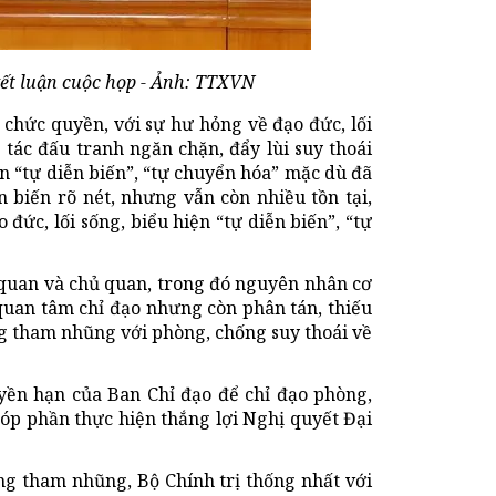
ết luận cuộc họp - Ảnh: TTXVN
, chức quyền, với sự hư hỏng về đạo đức, lối
ác đấu tranh ngăn chặn, đẩy lùi suy thoái
ện “tự diễn biến”, “tự chuyển hóa” mặc dù đã
n biến rõ nét, nhưng vẫn còn nhiều tồn tại,
 đức, lối sống, biểu hiện “tự diễn biến”, “tự
quan và chủ quan, trong đó nguyên nhân cơ
 quan tâm chỉ đạo nhưng còn phân tán, thiếu
ng tham nhũng với phòng, chống suy thoái về
uyền hạn của Ban Chỉ đạo để chỉ đạo phòng,
góp phần thực hiện thắng lợi Nghị quyết Đại
ng tham nhũng, Bộ Chính trị thống nhất với