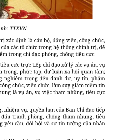
 Ảnh: TTXVN
rị xác định là cán bộ, đảng viên, công chức,
 của các tổ chức trong hệ thống chính trị, để
iểm trong chỉ đạo phòng, chống tiêu cực.
u cực trực tiếp chỉ đạo xử lý các vụ án, vụ
trọng, phức tạp, dư luận xã hội quan tâm;
ng nghiêm trọng đến danh dự, uy tín, phẩm
 công chức, viên chức, làm suy giảm niềm tin
hung là vụ án, vụ việc tham nhũng, tiêu cực
g, nhiệm vụ, quyền hạn của Ban Chỉ đạo tiếp
 đấu tranh phòng, chống tham nhũng, tiêu
g yêu cầu, đòi hỏi và sự tin tưởng của nhân