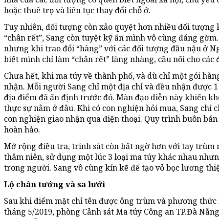
hoặc thuê trọ và liên tục thay đổi chỗ ở.
Tuy nhiên, đối tượng còn xảo quyệt hơn nhiều đối tượng 
“chân rết”, Sang còn tuyệt kỹ ẩn mình vô cùng đáng gờm.
nhưng khi trao đổi “hàng” với các đối tượng đầu nậu ở 
biết mình chỉ làm “chân rết” làng nhàng, cầu nối cho các 
Chưa hết, khi ma túy về thành phố, và dù chỉ một gói hà
nhận. Mỗi người Sang chỉ một địa chỉ và đều nhận được 1
địa điểm đã ấn định trước đó. Màn đạo diễn này khiến k
thực sự nằm ở đâu. Khi có con nghiện hỏi mua, Sang chỉ c
con nghiện giao nhận qua điện thoại. Quy trình buôn bán 
hoàn hảo.
Mở rộng điều tra, trinh sát còn bất ngờ hơn với tay trùm
thâm niên, sử dụng một lúc 3 loại ma túy khác nhau như
trong người. Sang vô cùng kín kẽ để tạo vỏ bọc lương thi
Lộ chân tướng và sa lưới
Sau khi điểm mặt chỉ tên được ông trùm và phương thức
tháng 5/2019, phòng Cảnh sát Ma túy Công an TP.Đà Nẵng