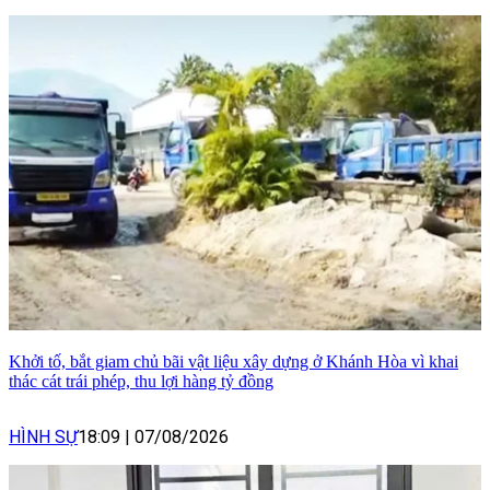
Khởi tố, bắt giam chủ bãi vật liệu xây dựng ở Khánh Hòa vì khai
thác cát trái phép, thu lợi hàng tỷ đồng
HÌNH SỰ
18:09
|
07/08/2026