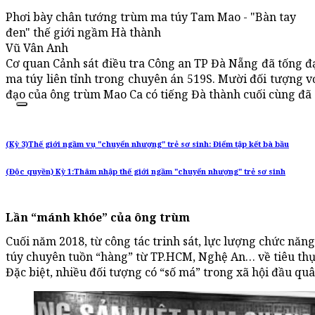
Phơi bày chân tướng trùm ma túy Tam Mao - "Bàn tay
đen" thế giới ngầm Hà thành
Vũ Vân Anh
Cơ quan Cảnh sát điều tra Công an TP Đà Nẵng đã tống đ
ma túy liên tỉnh trong chuyên án 519S. Mười đối tượng v
đạo của ông trùm Mao Ca có tiếng Đà thành cuối cùng đã s
(Kỳ 3)Thế giới ngầm vụ "chuyển nhượng" trẻ sơ sinh: Điểm tập kết bà bầu
(Độc quyền) Kỳ 1:Thâm nhập thế giới ngầm "chuyển nhượng" trẻ sơ sinh
Lần “mánh khóe” của ông trùm
Cuối năm 2018, từ công tác trinh sát, lực lượng chức nă
túy chuyên tuồn “hàng” từ TP.HCM, Nghệ An… về tiêu thụ 
Đặc biệt, nhiều đối tượng có “số má” trong xã hội đầu qu