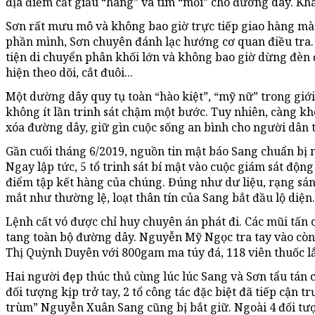
địa điểm cất giấu “hàng” và tìm “mồi” cho đường dây. Khá
Sơn rất mưu mô và không bao giờ trực tiếp giao hàng mà p
phần mình, Sơn chuyên đánh lạc hướng cơ quan điều tra
tiện di chuyển phân khối lớn và không bao giờ dừng đèn 
hiện theo dõi, cắt đuôi...
Một dường dây quy tụ toàn “hào kiệt”, “mỹ nữ” trong giớ
không ít lần trinh sát chậm một bước. Tuy nhiên, càng kh
xóa đường dây, giữ gìn cuộc sống an bình cho người dân t
Gần cuối tháng 6/2019, nguồn tin mật báo Sang chuẩn bị 
Ngay lập tức, 5 tổ trinh sát bí mật vào cuộc giám sát độn
điểm tập kết hàng của chúng. Đúng như dư liệu, rạng sá
mắt như thường lệ, loạt thân tín của Sang bắt đầu lộ diện.
Lệnh cất vó được chỉ huy chuyên án phát đi. Các mũi tấn 
tang toàn bộ đường dây. Nguyễn Mỹ Ngọc tra tay vào cò
Thị Quỳnh Duyên với 800gam ma túy đá, 118 viên thuốc lắ
Hai người đẹp thúc thủ cùng lúc lúc Sang và Sơn tẩu tán
đối tượng kịp trở tay, 2 tổ công tác đặc biệt đã tiếp cận 
trùm” Nguyễn Xuân Sang cũng bị bắt giữ. Ngoài 4 đối tượ