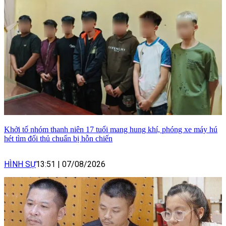
Khởi tố nhóm thanh niên 17 tuổi mang hung khí, phóng xe máy hú
hét tìm đối thủ chuẩn bị hỗn chiến
HÌNH SỰ
13:51
|
07/08/2026