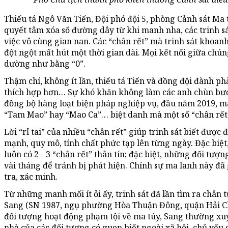
Thiếu tá Ngô Văn Tiến, Đội phó đội 5, phòng Cảnh sát Ma 
quyết tâm xóa sổ đường dây từ khi manh nha, các trinh sá
việc vô cùng gian nan. Các “chân rết” mà trinh sát khoanh
đột ngột mất hút một thời gian dài. Mọi kết nối giữa chú
dường như bằng “0”.
Thậm chí, không ít lần, thiếu tá Tiến và đồng đội đành p
thích hợp hơn… Sự khó khăn không làm các anh chùn bước,
đồng bộ hàng loạt biện pháp nghiệp vụ, đầu năm 2019, m
“Tam Mao” hay “Mao Ca”… biệt danh mà một số “chân rết
Lời “rỉ tai” của nhiều “chân rết” giúp trinh sát biết đượ
mạnh, quy mô, tính chất phức tạp lên từng ngày. Đặc biệ
luôn có 2 - 3 “chân rết” thân tín; đặc biệt, những đối tượ
vài tháng để tránh bị phát hiện. Chính sự ma lanh này đã
tra, xác minh.
Từ những manh mối ít ỏi ấy, trinh sát đã lần tìm ra châ
Sang (SN 1987, ngụ phường Hòa Thuận Đông, quận Hải Ch
đối tượng hoạt động phạm tội về ma túy, Sang thường xu
nhà của các đối tượng có quen biết ngoài xã hội, chủ yếu 