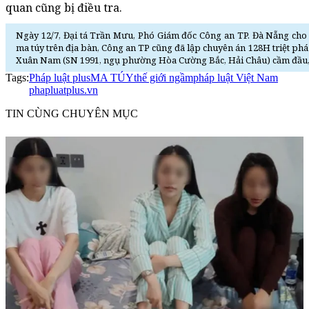
quan cũng bị điều tra.
Ngày 12/7, Đại tá Trần Mưu, Phó Giám đốc Công an TP. Đà Nẵng cho 
ma túy trên địa bàn, Công an TP cũng đã lập chuyên án 128H triệt 
Xuân Nam (SN 1991, ngụ phường Hòa Cường Bắc, Hải Châu) cầm đầu, th
Tags:
Pháp luật plus
MA TÚY
thế giới ngầm
pháp luật Việt Nam
phapluatplus.vn
TIN CÙNG CHUYÊN MỤC