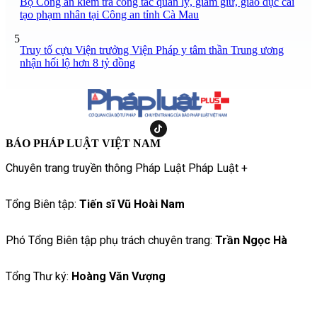
Bộ Công an kiểm tra công tác quản lý, giam giữ, giáo dục cải
tạo phạm nhân tại Công an tỉnh Cà Mau
5
Truy tố cựu Viện trưởng Viện Pháp y tâm thần Trung ương
nhận hối lộ hơn 8 tỷ đồng
BÁO PHÁP LUẬT VIỆT NAM
Chuyên trang truyền thông Pháp Luật Pháp Luật +
Tổng Biên tập:
Tiến sĩ Vũ Hoài Nam
Phó Tổng Biên tập phụ trách chuyên trang:
Trần Ngọc Hà
Tổng Thư ký:
Hoàng Văn Vượng