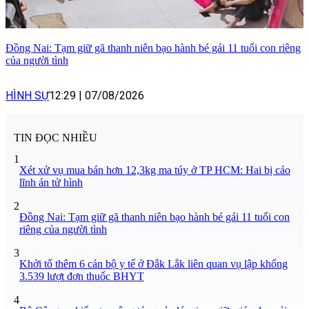
Đồng Nai: Tạm giữ gã thanh niên bạo hành bé gái 11 tuổi con riêng
của người tình
HÌNH SỰ
12:29
|
07/08/2026
TIN ĐỌC NHIỀU
1
Xét xử vụ mua bán hơn 12,3kg ma túy ở TP HCM: Hai bị cáo
lĩnh án tử hình
2
Đồng Nai: Tạm giữ gã thanh niên bạo hành bé gái 11 tuổi con
riêng của người tình
3
Khởi tố thêm 6 cán bộ y tế ở Đắk Lắk liên quan vụ lập khống
3.539 lượt đơn thuốc BHYT
4