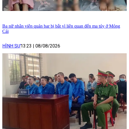
Ba nữ nhân viên quán bar bị bắt vì liên quan đến ma túy ở Móng
Cái
HÌNH SỰ
13:23
|
08/08/2026