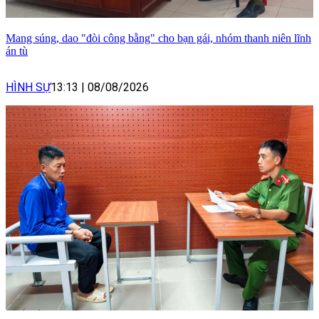
Mang súng, dao "đòi công bằng" cho bạn gái, nhóm thanh niên lĩnh
án tù
HÌNH SỰ
13:13
|
08/08/2026