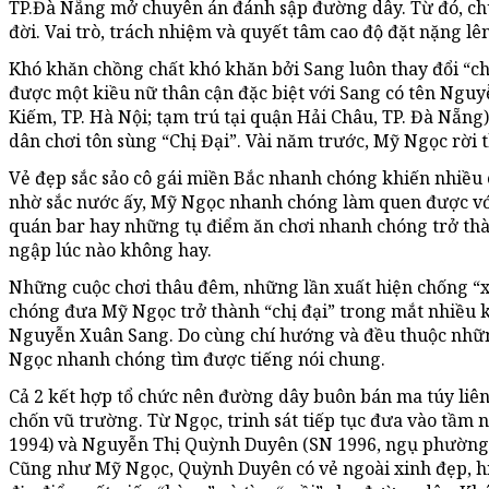
TP.Đà Nẵng mở chuyên án đánh sập đường dây. Từ đó, ch
đời. Vai trò, trách nhiệm và quyết tâm cao độ đặt nặng lên 
Khó khăn chồng chất khó khăn bởi Sang luôn thay đổi “chân
được một kiều nữ thân cận đặc biệt với Sang có tên Ng
Kiếm, TP. Hà Nội; tạm trú tại quận Hải Châu, TP. Đà Nẵn
dân chơi tôn sùng “Chị Đại”. Vài năm trước, Mỹ Ngọc rời 
Vẻ đẹp sắc sảo cô gái miền Bắc nhanh chóng khiến nhiều 
nhờ sắc nước ấy, Mỹ Ngọc nhanh chóng làm quen được với
quán bar hay những tụ điểm ăn chơi nhanh chóng trở thà
ngập lúc nào không hay.
Những cuộc chơi thâu đêm, những lần xuất hiện chống “x
chóng đưa Mỹ Ngọc trở thành “chị đại” trong mắt nhiều k
Nguyễn Xuân Sang. Do cùng chí hướng và đều thuộc những
Ngọc nhanh chóng tìm được tiếng nói chung.
Cả 2 kết hợp tổ chức nên đường dây buôn bán ma túy liên
chốn vũ trường. Từ Ngọc, trinh sát tiếp tục đưa vào tầ
1994) và Nguyễn Thị Quỳnh Duyên (SN 1996, ngụ phường 
Cũng như Mỹ Ngọc, Quỳnh Duyên có vẻ ngoài xinh đẹp, h