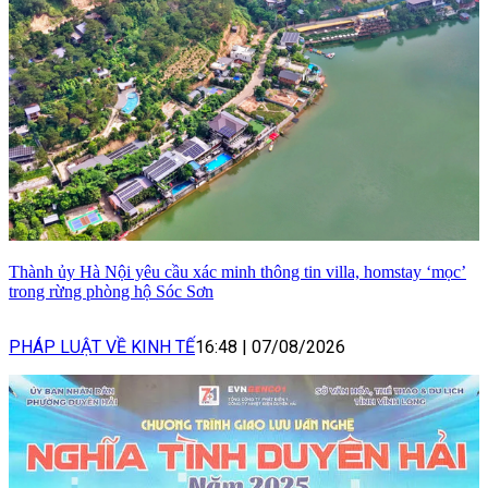
Thành ủy Hà Nội yêu cầu xác minh thông tin villa, homstay ‘mọc’
trong rừng phòng hộ Sóc Sơn
PHÁP LUẬT VỀ KINH TẾ
16:48
|
07/08/2026