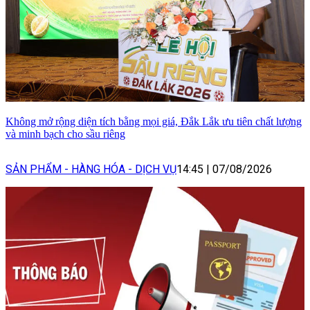
Không mở rộng diện tích bằng mọi giá, Đắk Lắk ưu tiên chất lượng
và minh bạch cho sầu riêng
SẢN PHẨM - HÀNG HÓA - DỊCH VỤ
14:45
|
07/08/2026