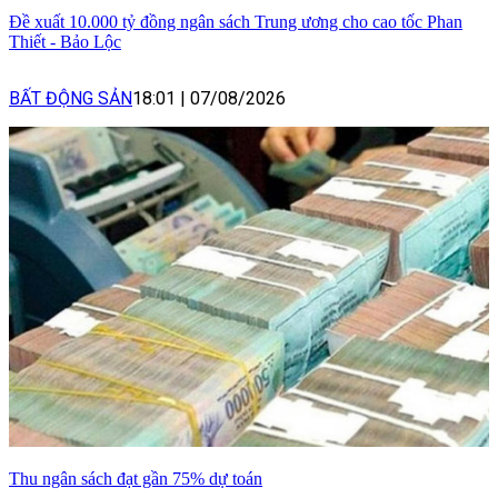
Đề xuất 10.000 tỷ đồng ngân sách Trung ương cho cao tốc Phan
Thiết - Bảo Lộc
BẤT ĐỘNG SẢN
18:01
|
07/08/2026
Thu ngân sách đạt gần 75% dự toán