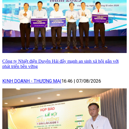
Công ty Nhiệt điện Duyên Hải đẩy mạnh an sinh xã hội gắn với
phát triển bền vững
KINH DOANH - THƯƠNG MẠI
16:46
|
07/08/2026