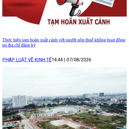
Thực hiện tạm hoãn xuất cảnh với người nộp thuế không hoạt động
tại địa chỉ đăng ký
PHÁP LUẬT VỀ KINH TẾ
14:44
|
07/08/2026