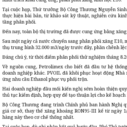
Tại cuộc họp, Thứ trưởng Bộ Công Thương Nguyễn Sinh N
thực hiện bài bản, từ khảo sát kỹ thuật, nghiên cứu ki
tầng phân phối.
Đến nay, toàn bộ thị trường đã được cung ứng bằng xăng
Sau một ngày cả nước chuyển sang phân phối xăng E10, 
thụ trung bình 32.000 m3/ngày trước đây, phần chênh lệc
Đáng chú ý, từ thời điểm phân phối thử nghiệm tháng 8.2
Về nguồn cung, Petrolimex cho biết đã đầu tư hệ thống
doanh nghiệp khác. PVOIL đã khôi phục hoạt động Nhà 
ứng nhu cầu Ethanol phục vụ phối trộn.
Hai doanh nghiệp đầu mối kiến nghị sớm hoàn thiện quy 
thủ tục kiểm định, hợp quy để tạo thuận lợi cho kế hoạch
Bộ Công Thương đang trình Chính phủ ban hành Nghị qu
giá cơ sở, thay thế xăng khoáng RON95-III kể từ ngày 1
hàng này theo cơ chế thống nhất.
Tại cuộc họp, dù ghi nhận kết quả bước đầu, Phó Thủ tướ