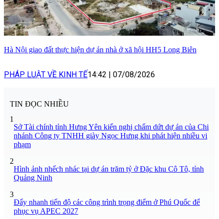
Hà Nội giao đất thực hiện dự án nhà ở xã hội HH5 Long Biên
PHÁP LUẬT VỀ KINH TẾ
14:42
|
07/08/2026
TIN ĐỌC NHIỀU
1
Sở Tài chính tỉnh Hưng Yên kiến nghị chấm dứt dự án của Chi
nhánh Công ty TNHH giày Ngọc Hưng khi phát hiện nhiều vi
phạm
2
Hình ảnh nhếch nhác tại dự án trăm tỷ ở Đặc khu Cô Tô, tỉnh
Quảng Ninh
3
Đẩy nhanh tiến độ các công trình trọng điểm ở Phú Quốc để
phục vụ APEC 2027