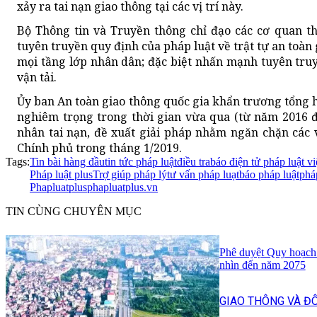
xảy ra tai nạn giao thông tại các vị trí này.
Bộ Thông tin và Truyền thông chỉ đạo các cơ quan t
tuyên truyền quy định của pháp luật về trật tự an toàn
mọi tầng lớp nhân dân; đặc biệt nhấn mạnh tuyên truy
vận tải.
Ủy ban An toàn giao thông quốc gia khẩn trương tổng h
nghiêm trọng trong thời gian vừa qua (từ năm 2016 đ
nhân tai nạn, đề xuất giải pháp nhằm ngăn chặn các 
Chính phủ trong tháng 1/2019.
Tags:
Tin bài hàng đầu
tin tức pháp luật
điều tra
báo điện tử pháp luật v
Pháp luật plus
Trợ giúp pháp lý
tư vấn pháp luạt
báo pháp luật
phá
Phapluatplus
phapluatplus.vn
TIN CÙNG CHUYÊN MỤC
Phê duyệt Quy hoạch
nhìn đến năm 2075
GIAO THÔNG VÀ ĐÔ