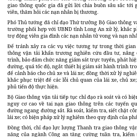
giao thông quốc gia đã gửi lời chia buồn sâu sắc tới
viên, thăm hỏi các nạn nhân bị thương.
Phó Thủ tướng đã chỉ đạo Thứ trưởng Bộ Giao thông vậ
trường phối hợp với UBND tỉnh Long An xử lý, khắc ph
trợ động viên gia đình các nạn nhân tử vong và nạn nhâ
Để tránh xảy ra các vụ việc tương tự trong thời gian
thông vận tải khẩn trương nghiên cứu đầu tư, nâng 
trình, bảo đảm chức năng giám sát trực tuyến, phát hiện
đường, quá tốc độ, ngắt thiết bị giám sát hành trình tr
để cảnh báo cho chủ xe và lái xe; đồng thời xử lý ngh
khắc phục triệt để các lỗi chủ quan của lái xe, chủ x
phủ tiến độ thực hiện.
Bộ Giao thông vận tải tiếp tục chỉ đạo rà soát và có bi
nguy cơ cao về tai nạn giao thông trên các tuyến quố
đường ngang đường sắt. Rà soát, kiểm tra, siết chặt côn
lái xe; có biện pháp xử lý nghiêm theo quy định của phá
Đồng thời, chỉ đạo lực lượng Thanh tra giao thông vận
năng của ngành Công an tăng cường tuần tra, kiểm s