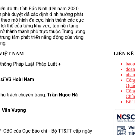
riển đô thị tỉnh Bắc Ninh đến năm 2030
 phê duyệt đã xác định định hướng phát
ị theo mô hình đa cực, hình thành các cực
lợi thế của từng khu vực, tạo nền tảng
rở thành thành phố trực thuộc Trung ương
trung tâm phát triển năng động của vùng
ng.
VIỆT NAM
LIÊN KẾ
 thông Pháp Luật Pháp Luật +
baop
doan
phap
 sĩ Vũ Hoài Nam
Cổng
Quốc
Cổng
hụ trách chuyên trang:
Trần Ngọc Hà
Chín
Bộ T
 Văn Vượng
P-CBC của Cục Báo chí - Bộ TT&TT cấp ngày