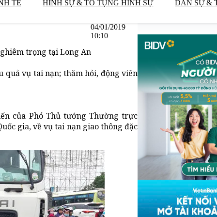
NH TẾ
HÌNH SỰ & TỐ TỤNG HÌNH SỰ
DÂN SỰ & 
04/01/2019
10:10
nghiêm trọng tại Long An
quả vụ tai nạn; thăm hỏi, động viên
iến của Phó Thủ tướng Thường trực
uốc gia, về vụ tai nạn giao thông đặc