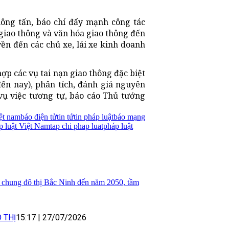
hông tấn, báo chí đẩy mạnh công tác
 giao thông và văn hóa giao thông đến
ền đến các chủ xe, lái xe kinh doanh
ợp các vụ tai nạn giao thông đặc biệt
ến nay), phân tích, đánh giá nguyên
vụ việc tương tự, báo cáo Thủ tướng
iệt nam
báo điện tử
tin tứ
tin pháp luật
báo mạng
p luật Việt Nam
tap chi phap luat
pháp luật
 chung đô thị Bắc Ninh đến năm 2050, tầm
 THỊ
15:17
|
27/07/2026