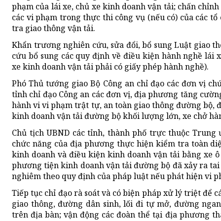
phạm của lái xe, chủ xe kinh doanh vận tải; chấn chỉnh
các vi phạm trong thực thi công vụ (nếu có) của các t
tra giao thông vận tải.
Khẩn trương nghiên cứu, sửa đổi, bổ sung Luật giao t
cứu bổ sung các quy định về điều kiện hành nghề lái x
xe kinh doanh vận tải phải có giấy phép hành nghề).
Phó Thủ tướng giao Bộ Công an chỉ đạo các đơn vị ch
tỉnh chỉ đạo Công an các đơn vị, địa phương tăng cườn
hành vi vi phạm trật tự, an toàn giao thông đường bộ, đ
kinh doanh vận tải đường bộ khối lượng lớn, xe chở hàn
Chủ tịch UBND các tỉnh, thành phố trực thuộc Trung ư
chức năng của địa phương thực hiện kiểm tra toàn diệ
kinh doanh và điều kiện kinh doanh vận tải bằng xe ô 
phương tiện kinh doanh vận tải đường bộ đã xảy ra ta
nghiêm theo quy định của pháp luật nếu phát hiện vi 
Tiếp tục chỉ đạo rà soát và có biện pháp xử lý triệt để 
giao thông, đường dân sinh, lối đi tự mở, đường nga
trên địa bàn; vận động các đoàn thể tại địa phương th