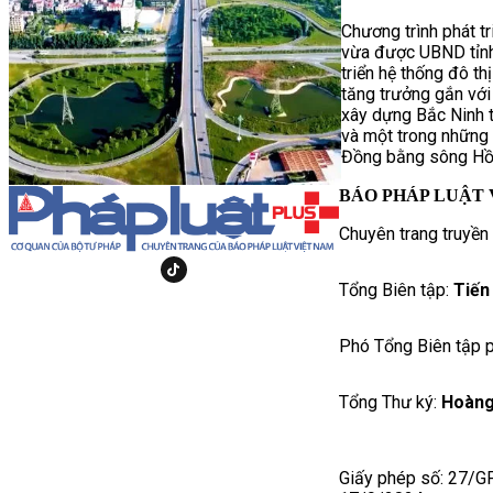
Chương trình phát t
vừa được UBND tỉnh
triển hệ thống đô th
tăng trưởng gắn với 
xây dựng Bắc Ninh t
và một trong những 
Đồng bằng sông Hồ
BÁO PHÁP LUẬT 
Chuyên trang truyền
Tổng Biên tập:
Tiến
Phó Tổng Biên tập p
Tổng Thư ký:
Hoàng
Giấy phép số: 27/G