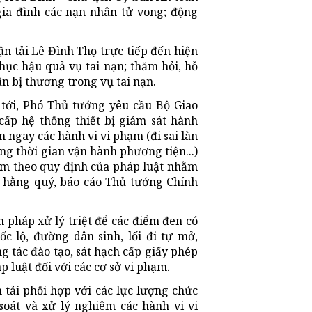
 gia đình các nạn nhân tử vong; động
n tải Lê Đình Thọ trực tiếp đến hiện
ục hậu quả vụ tai nạn; thăm hỏi, hỗ
n bị thương trong vụ tai nạn.
 tới, Phó Thủ tướng yêu cầu Bộ Giao
cấp hệ thống thiết bị giám sát hành
 ngay các hành vi vi phạm (đi sai làn
ong thời gian vận hành phương tiện...)
iêm theo quy định của pháp luật nhằm
e; hằng quý, báo cáo Thủ tướng Chính
ện pháp xử lý triệt để các điểm đen có
c lộ, đường dân sinh, lối đi tự mở,
g tác đào tạo, sát hạch cấp giấy phép
p luật đối với các cơ sở vi phạm.
 tải phối hợp với các lực lượng chức
oát và xử lý nghiêm các hành vi vi