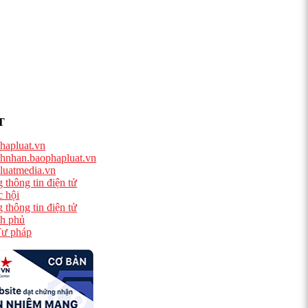
T
hapluat.vn
hnhan.baophapluat.vn
luatmedia.vn
 thông tin điện tử
 hội
 thông tin điện tử
h phủ
ư pháp