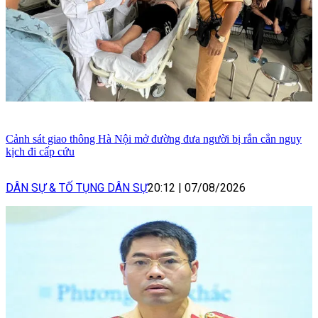
Cảnh sát giao thông Hà Nội mở đường đưa người bị rắn cắn nguy
kịch đi cấp cứu
DÂN SỰ & TỐ TỤNG DÂN SỰ
20:12
|
07/08/2026