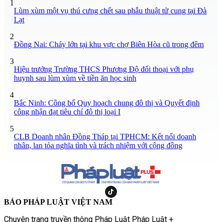
1
Lùm xùm một vụ thú cưng chết sau phẫu thuật tử cung tại Đà
Lạt
2
Đồng Nai: Cháy lớn tại khu vực chợ Biên Hòa cũ trong đêm
3
Hiệu trưởng Trường THCS Phương Độ đối thoại với phụ
huynh sau lùm xùm về tiền ăn học sinh
4
Bắc Ninh: Công bố Quy hoạch chung đô thị và Quyết định
công nhận đạt tiêu chí đô thị loại I
5
CLB Doanh nhân Đồng Tháp tại TPHCM: Kết nối doanh
nhân, lan tỏa nghĩa tình và trách nhiệm với cộng đồng
BÁO PHÁP LUẬT VIỆT NAM
Chuyên trang truyền thông Pháp Luật Pháp Luật +