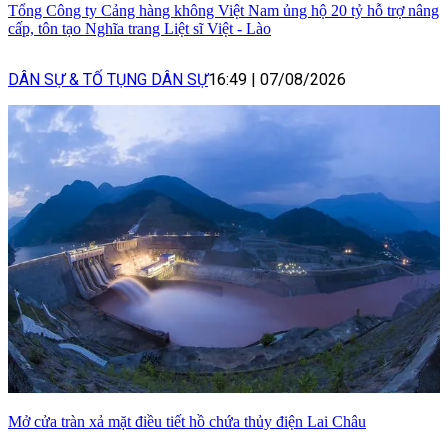
Tổng Công ty Cảng hàng không Việt Nam ủng hộ 20 tỷ hỗ trợ nâng
cấp, tôn tạo Nghĩa trang Liệt sĩ Việt - Lào
DÂN SỰ & TỐ TỤNG DÂN SỰ
16:49
|
07/08/2026
Mở cửa tràn xả mặt điều tiết hồ chứa thủy điện Lai Châu