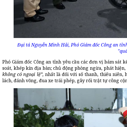
Đại tá Nguyễn Minh Hải, Phó Giám đốc Công an tỉnh N
"quá
Phó Giám đốc Công an tỉnh yêu cầu các đơn vị bám sát kế
soát, khép kín địa bàn; chủ động phòng ngừa, phát hiện,
không có ngoại lệ”,
nhất là đối với số thanh, thiếu niên, 
lách, đánh võng, đua xe trái phép, gây rối trật tự công cộ