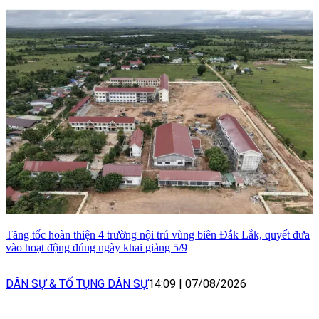
Tăng tốc hoàn thiện 4 trường nội trú vùng biên Đắk Lắk, quyết đưa
vào hoạt động đúng ngày khai giảng 5/9
DÂN SỰ & TỐ TỤNG DÂN SỰ
14:09
|
07/08/2026