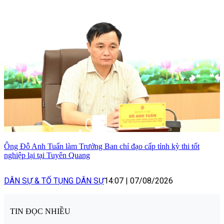
Ông Đỗ Anh Tuấn làm Trưởng Ban chỉ đạo cấp tỉnh kỳ thi tốt
nghiệp lại tại Tuyên Quang
DÂN SỰ & TỐ TỤNG DÂN SỰ
14:07
|
07/08/2026
TIN ĐỌC NHIỀU