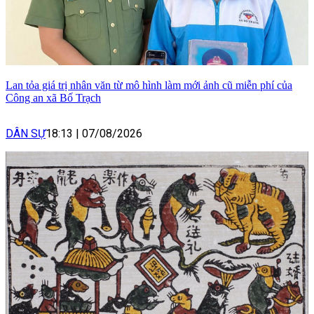
Lan tỏa giá trị nhân văn từ mô hình làm mới ảnh cũ miễn phí của
Công an xã Bố Trạch
DÂN SỰ
18:13
|
07/08/2026