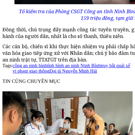
Tổ kiểm tra của Phòng CSGT Công an tỉnh Ninh Bình 
159 triệu đồng, tạm giữ 
Đồng thời, chú trọng đẩy mạnh công tác tuyên truyền, gi
hành của người dân, nhất là cho số thanh, thiếu niên.
Các cán bộ, chiến sĩ khi thực hiện nhiệm vụ phải chấp 
văn hóa giao tiếp ứng xử với Nhân dân; chú ý bảo đảm tuy
an ninh trật tự, TTATGT trên địa bàn.
Tags:
công an ninh bình
tình hình an ninh Ninh Bình
truy bắt quái xế
vi phạm giao thông
Đại tá Nguyễn Minh Hải
TIN CÙNG CHUYÊN MỤC