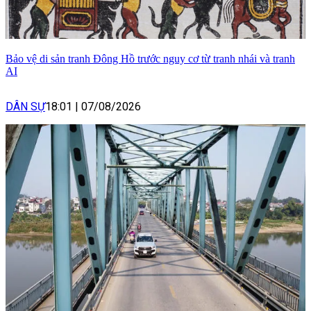
Bảo vệ di sản tranh Đông Hồ trước nguy cơ từ tranh nhái và tranh
AI
DÂN SỰ
18:01
|
07/08/2026