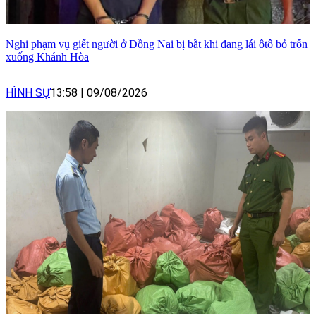
Nghi phạm vụ giết người ở Đồng Nai bị bắt khi đang lái ôtô bỏ trốn
xuống Khánh Hòa
HÌNH SỰ
13:58
|
09/08/2026