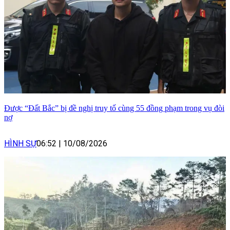
Được “Đất Bắc” bị đề nghị truy tố cùng 55 đồng phạm trong vụ đòi
nợ
HÌNH SỰ
06:52
|
10/08/2026