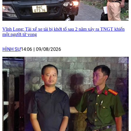
Vĩnh Long: Tài xế xe tải bị khởi tố sau 2 năm xảy ra TNGT khiến
một người tử vong
HÌNH SỰ
14:06
|
09/08/2026