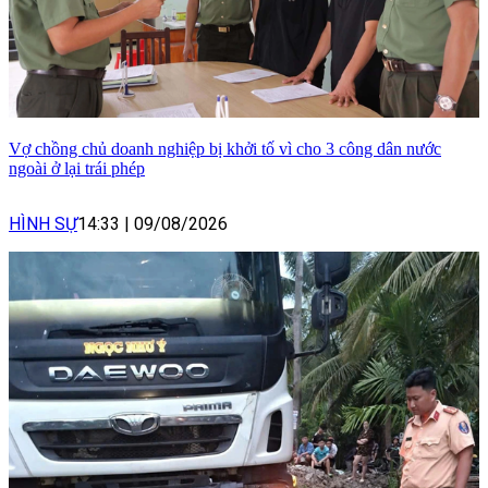
Vợ chồng chủ doanh nghiệp bị khởi tố vì cho 3 công dân nước
ngoài ở lại trái phép
HÌNH SỰ
14:33
|
09/08/2026