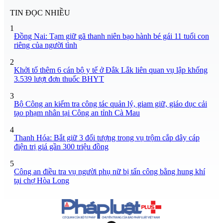
TIN ĐỌC NHIỀU
1
Đồng Nai: Tạm giữ gã thanh niên bạo hành bé gái 11 tuổi con
riêng của người tình
2
Khởi tố thêm 6 cán bộ y tế ở Đắk Lắk liên quan vụ lập khống
3.539 lượt đơn thuốc BHYT
3
Bộ Công an kiểm tra công tác quản lý, giam giữ, giáo dục cải
tạo phạm nhân tại Công an tỉnh Cà Mau
4
Thanh Hóa: Bắt giữ 3 đối tượng trong vụ trộm cắp dây cáp
điện trị giá gần 300 triệu đồng
5
Công an điều tra vụ người phụ nữ bị tấn công bằng hung khí
tại chợ Hòa Long