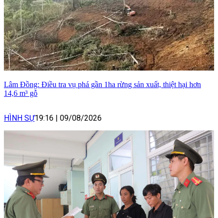
Lâm Đồng: Điều tra vụ phá gần 1ha rừng sản xuất, thiệt hại hơn
14,6 m³ gỗ
HÌNH SỰ
19:16
|
09/08/2026