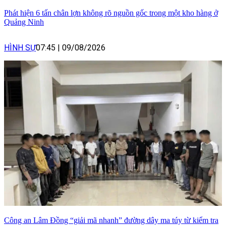
Phát hiện 6 tấn chân lợn không rõ nguồn gốc trong một kho hàng ở
Quảng Ninh
HÌNH SỰ
07:45
|
09/08/2026
Công an Lâm Đồng “giải mã nhanh” đường dây ma túy từ kiểm tra