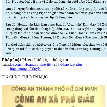
Còn Nguyễn Quốc Hưng vì lý do cá nhân nên cuối năm 2017 đã xin ra
Sau Tết Nguyên đán 2020, Hưng nhờ Lê Xuân Hoàng tìm giúp việc làm
đó, Hoàng nói có công việc đơn giản mà nhanh có tiền là giả danh ch
biếu tiền, quà rồi lén quay lại clip để tống tiền.
Sau đó, Hoàng lên kịch bản cùng bạn đi "tống tiền" lãnh đạo. Lê X
Hưng đóng vai chủ doanh nghiệp đến UBND thị xã Nghi Sơn gặp lãnh đ
bị quay lén cảnh nhận tiền về đưa cho Lê Xuân Hoàng làm căn cứ vi
Tùng (5 tỉ đồng) và ông Trương Bá Duyên (20 tỉ đồng), Phó chủ tịch U
Tại thời điểm diễn ra phiên tòa, ông Tùng đã không còn chức vụ và 
liên quan tới tội "Lợi dụng quyền tự do dân chủ", còn ông Trương Bá 
Sơn.
Pháp luật Plus
sẽ tiếp tục thông tin.
Tags:
Lê Xuân Hoàng
vụ tống tiền 25 tỷ
Pháp luật plus
ông trương bá duyên
TIN CÙNG CHUYÊN MỤC