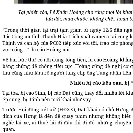
Tại phiên tòa, Lê Xuân Hoàng cho rằng mọi lời khai b
lừa dối, mua chuộc, khống chế…hoàn to
“Trong thời gian tại trại tạm giam từ ngày 12/6 đến ngày
đốc Công an tỉnh Thanh Hóa trích xuất camera tại cổng 
Thịnh và cán bộ của PC02 tiếp xúc với tôi, trao các phong
vực cổng…”, bị cáo Hoàng nói.
Về hai bức thư có nội dung tống tiền, bị cáo Hoàng khẳn
bằng chứng để chống tiêu cực. Hoàng cũng đề nghị cơ 
thư cũng như làm rõ người tung clip ông Tùng nhận tiền 
Nhiều bị cáo kêu oan, bị 
Tại tòa, bị cáo Sính, bị cáo Đạt cũng thay đổi nhiều lời kh
ép cung, bị đánh nên mới khai như vậy.
Trước Hội đồng xét xử (HĐXX), Đạt khai có chở Hưng 
đích của Hưng là đến để quay phim nhưng không biết đ
nghề lái xe, ai thuê lái đi đâu thì đi đó, những chuyệ
quan.