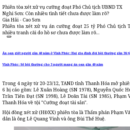
Phiên tòa xét xử vụ cưỡng đoạt Phó Chủ tịch UBND TX
Nghi Sơn: Còn nhiều tình tiết chưa được làm rõ?
Gia Hải - Cao Sơn
Phiên tòa xét xử vụ án cưỡng đoạt 25 tỷ Phó Chủ tịch
nhiều tranh cãi do hồ sơ chưa được làm rõ...
Án oan giết người gần 40 năm ở Vĩnh Phúc: Hai gia đình đòi bồi thường gần 38 t
Vĩnh Phúc: Sẽ bồi thường cho 3 người mang án oan gần 40 năm
Trong 4 ngày từ 20-23/12, TAND tỉnh Thanh Hóa mở phiên 
6 bị cáo gồm: Lê Xuân Hoàng (SN 1978), Nguyễn Quốc Hư
Trần Tiến Đạt (SN 1998), Lê Doãn Tài (SN 1985), Phạm Vă
Thanh Hóa về tội "Cưỡng đoạt tài sản".
Hội đồng xét xử (HĐXX) phiên tòa là Thẩm phán Phạm Vă
dân là ông Lê Quang Vinh và ông Bùi Thế Huệ.