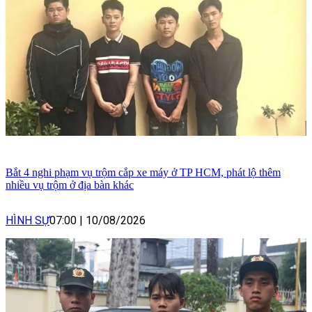
Bắt 4 nghi phạm vụ trộm cắp xe máy ở TP HCM, phát lộ thêm
nhiều vụ trộm ở địa bàn khác
HÌNH SỰ
07:00
|
10/08/2026