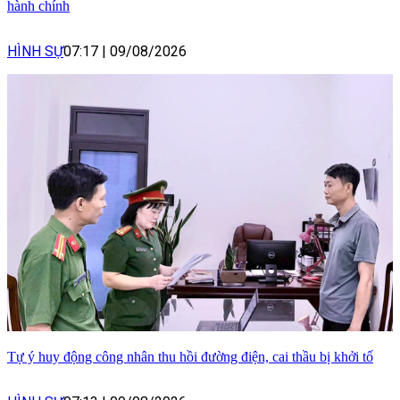
hành chính
HÌNH SỰ
07:17
|
09/08/2026
Tự ý huy động công nhân thu hồi đường điện, cai thầu bị khởi tố