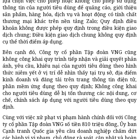
lựa chọn việc cho phép hoặc không cho phép sử dụng
thông tin của người tiêu dùng để quảng cáo, giới thiệu
sản phẩm, hàng hóa, dịch vụ và hoạt động có tính chất
thương mại khác trên nền tảng Zalo; Quy định điều
khoản không được phép quy định trong điều kiện giao
dịch chung; Điều kiện giao dịch chung không quy định
cụ thể thời điểm áp dụng.
Bên cạnh đó, Công ty cổ phần Tập đoàn VNG cũng
không công khai quy trình tiếp nhận và giải quyết phản
ánh, yêu cầu, khiếu nại của người tiêu dùng theo hình
thức niêm yết ở vị trí dễ nhìn thấy tại trụ sở, địa điểm
kinh doanh và đăng tải trên trang thông tin điện tử,
phần mềm ứng dụng theo quy định; Không công khai
cho người tiêu dùng dễ bị tổn thương các nội dung, cơ
chế, chính sách áp dụng với người tiêu dùng theo quy
định.
Cùng với việc xử phạt vi phạm hành chính đối với Công
ty cổ phần Tập đoàn VNG số tiền 810 triệu đồng, Ủy ban
Cạnh tranh Quốc gia yêu cầu doanh nghiệp chấm dứt
các hành vi vi phạm, chủ động rà soát, cập nhật và hoàn