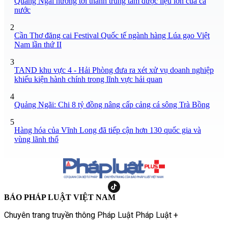
Quảng Ngãi hướng tới thành trung tâm dược liệu lớn của cả
nước
2
Cần Thơ đăng cai Festival Quốc tế ngành hàng Lúa gạo Việt
Nam lần thứ II
3
TAND khu vực 4 - Hải Phòng đưa ra xét xử vụ doanh nghiệp
khiếu kiện hành chính trong lĩnh vực hải quan
4
Quảng Ngãi: Chi 8 tỷ đồng nâng cấp cảng cá sông Trà Bồng
5
Hàng hóa của Vĩnh Long đã tiếp cận hơn 130 quốc gia và
vùng lãnh thổ
BÁO PHÁP LUẬT VIỆT NAM
Chuyên trang truyền thông Pháp Luật Pháp Luật +