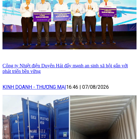
Công ty Nhiệt điện Duyên Hải đẩy mạnh an sinh xã hội gắn với
phát triển bền vững
KINH DOANH - THƯƠNG MẠI
16:46
|
07/08/2026