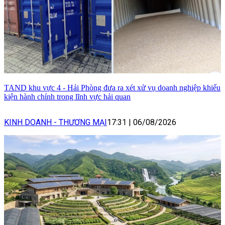
TAND khu vực 4 - Hải Phòng đưa ra xét xử vụ doanh nghiệp khiếu
kiện hành chính trong lĩnh vực hải quan
KINH DOANH - THƯƠNG MẠI
17:31
|
06/08/2026