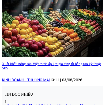
Xuất khẩu nông sản Việt trước áp lực gia tăng từ hàng rào kỹ thuật
SPS
KINH DOANH - THƯƠNG MẠI
13:11
|
03/08/2026
TIN ĐỌC NHIỀU
1