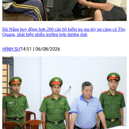
Đà Nẵng huy động hơn 200 cán bộ kiểm tra ma túy tại cảng cá Thọ
Quang, phát hiện nhiều trường hợp dương tính
HÌNH SỰ
14:51
|
06/08/2026