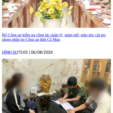
Bộ Công an kiểm tra công tác quản lý, giam giữ, giáo dục cải tạo
phạm nhân tại Công an tỉnh Cà Mau
HÌNH SỰ
15:03
|
06/08/2026