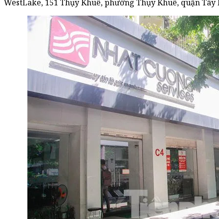
WestLake, 151 Thụy Khuê, phường Thụy Khuê, quận Tây 