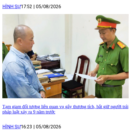
HÌNH SỰ
17:52
|
05/08/2026
Tạm giam đối tượng liên quan vụ gây thương tích, bắt giữ người trái
pháp luật xảy ra 9 năm trước
HÌNH SỰ
16:23
|
05/08/2026