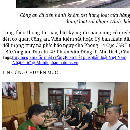
Công an đã tiến hành khám xét hàng loạt cửa hàng
hàng loạt sai phạm. (Ảnh: bá
Cũng theo thông tin này, bất kỳ người nào cũng có quyề
đến cơ quan Công an, Viện kiểm sát hoặc Uỷ ban nhân dân
đối tượng truy nã phải báo ngay cho Phòng 14 Cục CSĐT t
- Bộ Công an. Địa chỉ: 47 Phạm Văn Đồng, P. Mai Dịch, Cầu 
Tags:
truy nã giám đốc nhật cường
Pháp luật plus
pháp luật Việt Nam
Nhật Cường Mobile
phapluatplus.vn
TIN CÙNG CHUYÊN MỤC