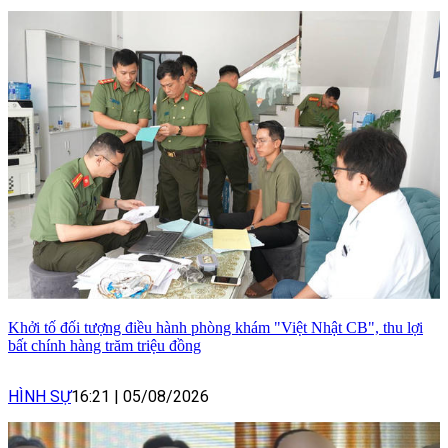
Khởi tố đối tượng điều hành phòng khám "Việt Nhật CB", thu lợi
bất chính hàng trăm triệu đồng
HÌNH SỰ
16:21
|
05/08/2026