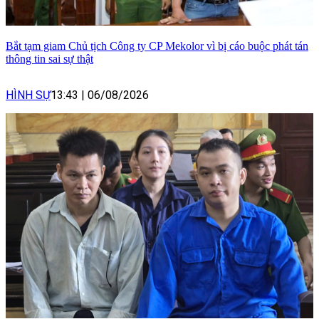
Bắt tạm giam Chủ tịch Công ty CP Mekolor vì bị cáo buộc phát tán
thông tin sai sự thật
HÌNH SỰ
13:43
|
06/08/2026