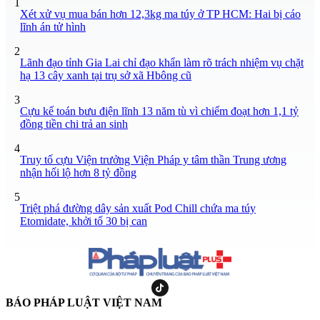
1
Xét xử vụ mua bán hơn 12,3kg ma túy ở TP HCM: Hai bị cáo
lĩnh án tử hình
2
Lãnh đạo tỉnh Gia Lai chỉ đạo khẩn làm rõ trách nhiệm vụ chặt
hạ 13 cây xanh tại trụ sở xã Hbông cũ
3
Cựu kế toán bưu điện lĩnh 13 năm tù vì chiếm đoạt hơn 1,1 tỷ
đồng tiền chi trả an sinh
4
Truy tố cựu Viện trưởng Viện Pháp y tâm thần Trung ương
nhận hối lộ hơn 8 tỷ đồng
5
Triệt phá đường dây sản xuất Pod Chill chứa ma túy
Etomidate, khởi tố 30 bị can
BÁO PHÁP LUẬT VIỆT NAM