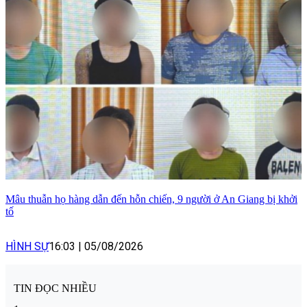
Mâu thuẫn họ hàng dẫn đến hỗn chiến, 9 người ở An Giang bị khởi
tố
HÌNH SỰ
16:03
|
05/08/2026
TIN ĐỌC NHIỀU