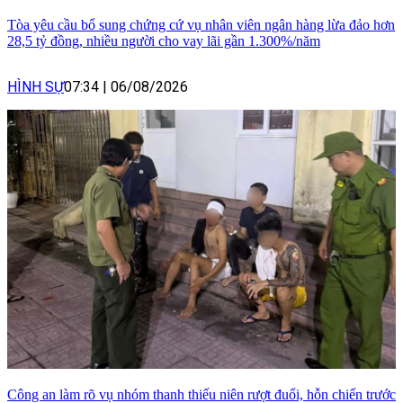
Tòa yêu cầu bổ sung chứng cứ vụ nhân viên ngân hàng lừa đảo hơn
28,5 tỷ đồng, nhiều người cho vay lãi gần 1.300%/năm
HÌNH SỰ
07:34
|
06/08/2026
Công an làm rõ vụ nhóm thanh thiếu niên rượt đuổi, hỗn chiến trước