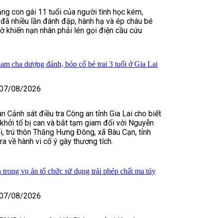
ằng con gái 11 tuổi của người tình học kém,
đã nhiều lần đánh đập, hành hạ và ép cháu bé
iờ khiến nạn nhân phải lén gọi điện cầu cứu
iam cha dượng đánh, bóp cổ bé trai 3 tuổi ở Gia Lai
07/08/2026
n Cảnh sát điều tra Công an tỉnh Gia Lai cho biết
, khởi tố bị can và bắt tạm giam đối với Nguyễn
, trú thôn Thăng Hưng Đông, xã Bàu Cạn, tỉnh
tra về hành vi cố ý gây thương tích.
 trong vụ án tổ chức sử dụng trái phép chất ma túy
07/08/2026