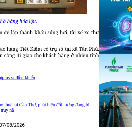
chở hàng hóa lậu.
n để lắp thành khẩu súng hơi, tài xế xe thư
ao hàng Tiết Kiệm có trụ sở tại xã Tân Phú,
n công đi giao cho khách hàng ở nhiều tỉnh
tplus.vn
điều khiển
o thuê tại Cần Thơ, phát hiện đối tượng đang bị
truy nã
07/08/2026