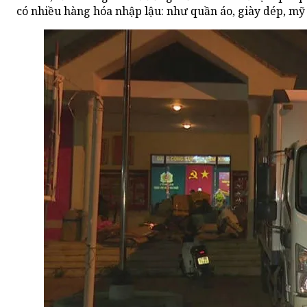
có nhiều hàng hóa nhập lậu: như quần áo, giày dép, mỹ 