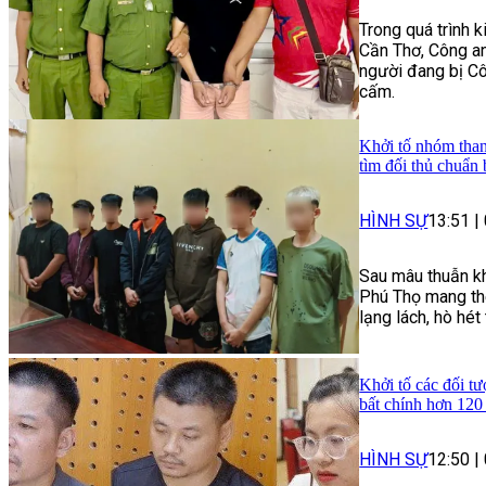
Trong quá trình 
Cần Thơ, Công an
người đang bị Cô
cấm.
Khởi tố nhóm than
tìm đối thủ chuẩn 
HÌNH SỰ
13:51
|
Sau mâu thuẫn kh
Phú Thọ mang the
lạng lách, hò hé
Khởi tố các đối tư
bất chính hơn 120
HÌNH SỰ
12:50
|