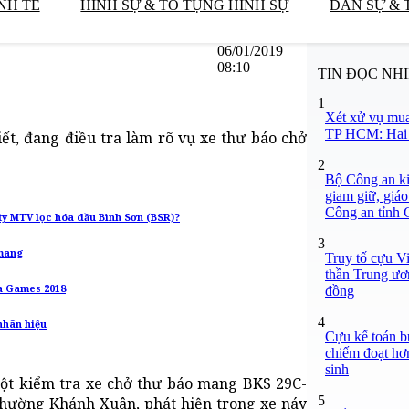
NH TẾ
HÌNH SỰ & TỐ TỤNG HÌNH SỰ
DÂN SỰ & 
06/01/2019
08:10
TIN ĐỌC NH
1
Xét xử vụ mua
TP HCM: Hai b
ết, đang điều tra làm rõ vụ xe thư báo chở
2
Bộ Công an ki
giam giữ, giáo
Công an tỉnh
Cty MTV lọc hóa dầu Bình Sơn (BSR)?
3
 mang
Truy tố cựu V
thần Trung ươ
ra Games 2018
đồng
4
nhãn hiệu
Cựu kế toán bư
chiếm đoạt hơn
sinh
ột kiểm tra xe chở thư báo mang BKS 29C-
5
phường Khánh Xuân, phát hiện trong xe náy