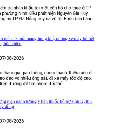
kiểm tra nhân khẩu tại một căn hộ cho thuê ở TP
 phường Ninh Kiều phát hiện Nguyễn Gia Huy,
ng an TP Đà Nẵng truy nã về tội Buôn bán hàng
h niên 17 tuổi mang hung khí, phóng xe máy hú hét
bị hỗn chiến
07/08/2026
i tham gia giao thông, nhóm thanh, thiếu niên ở
o đao và nhiều ống sắt, đi xe máy tốc độ cao,
t trên đường để tìm nhóm đối thủ.
ợng mạo danh lương y bán thuốc hỗ trợ sinh lý, thu
 tỷ đồng
07/08/2026