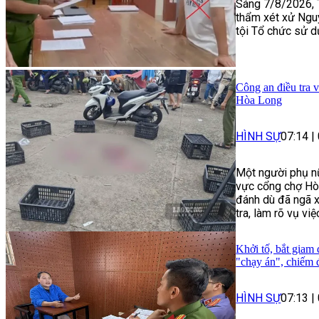
Sáng 7/8/2026, 
thẩm xét xử Ngu
tội Tổ chức sử d
Công an điều tra 
Hòa Long
HÌNH SỰ
07:14
|
Một người phụ nữ
vực cổng chợ Hòa
đánh dù đã ngã 
tra, làm rõ vụ việ
Khởi tố, bắt giam
"chạy án", chiếm 
HÌNH SỰ
07:13
|