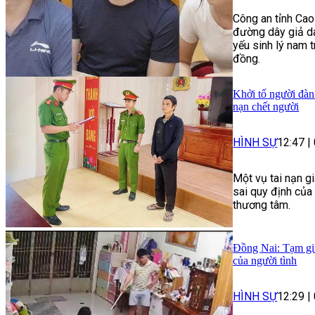
Công an tỉnh Cao
đường dây giả da
yếu sinh lý nam t
đồng.
Khởi tố người đàn
nạn chết người
HÌNH SỰ
12:47
|
Một vụ tai nạn g
sai quy định của
thương tâm.
Đồng Nai: Tạm giữ
của người tình
HÌNH SỰ
12:29
|