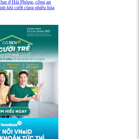
 bar ở Hải Phòng, công an
ình khí cười cùng nhiều hóa