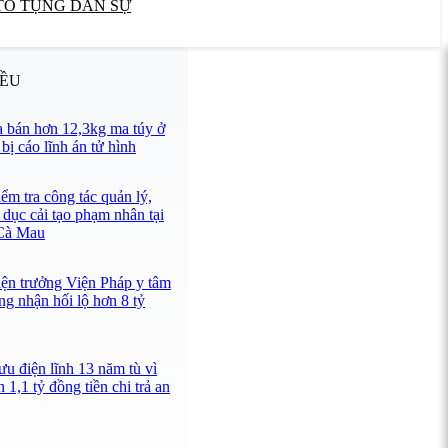
TỐ TỤNG DÂN SỰ
IỀU
 bán hơn 12,3kg ma túy ở
ị cáo lĩnh án tử hình
ểm tra công tác quản lý,
 dục cải tạo phạm nhân tại
 Cà Mau
iện trưởng Viện Pháp y tâm
ng nhận hối lộ hơn 8 tỷ
u điện lĩnh 13 năm tù vì
 1,1 tỷ đồng tiền chi trả an