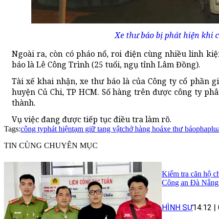
Xe thư báo bị phát hiện khi 
Ngoài ra, còn có pháo nổ, roi điện cùng nhiều linh kiệ
báo là Lê Công Trình (25 tuổi, ngụ tỉnh Lâm Đồng).
Tài xế khai nhận, xe thư báo là của Công ty cổ phần gi
huyện Củ Chi, TP HCM. Số hàng trên được công ty phâ
thành.
Vụ việc đang được tiếp tục điều tra làm rõ.
Tags:
công ty
phát hiện
tạm giữ tang vật
chở hàng hoá
xe thư báo
phaplua
TIN CÙNG CHUYÊN MỤC
Kiểm tra căn hộ ch
Công an Đà Nẵng 
HÌNH SỰ
14:12
|