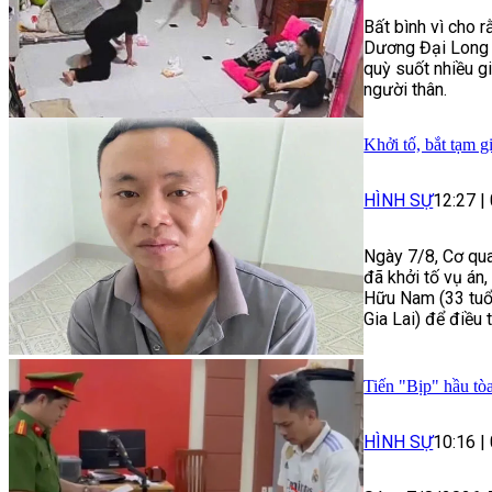
Bất bình vì cho r
Dương Đại Long 
quỳ suốt nhiều g
người thân.
Khởi tố, bắt tạm g
HÌNH SỰ
12:27
|
Ngày 7/8, Cơ qua
đã khởi tố vụ án
Hữu Nam (33 tuổi
Gia Lai) để điều 
Tiến "Bịp" hầu tòa
HÌNH SỰ
10:16
|