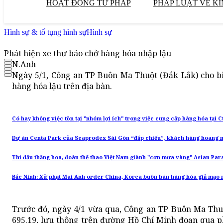
HOẠT ĐỘNG TƯ PHÁP
PHÁP LUẬT VỀ KI
Hình sự & tố tụng hình sự
Hình sự
Phát hiện xe thư báo chở hàng hóa nhập lậu
N.Anh
Ngày 5/1, Công an TP Buôn Ma Thuột (Đắk Lắk) cho bi
hàng hóa lậu trên địa bàn.
Có hay không việc tồn tại "nhóm lợi ích" trong việc cung cấp hàng hóa tại 
Dự án Centa Park của Seaprodex Sài Gòn “đắp chiếu”, khách hàng hoang
Thi đấu thăng hoa, đoàn thể thao Việt Nam giành "cơn mưa vàng" Asian Pa
Bắc Ninh: Xử phạt Mai Anh order China, Korea buôn bán hàng hóa giả mạo 
Trước đó, ngày 4/1 vừa qua, Công an TP Buôn Ma Thu
695.19, lưu thông trên đường Hồ Chí Minh đoạn qua 