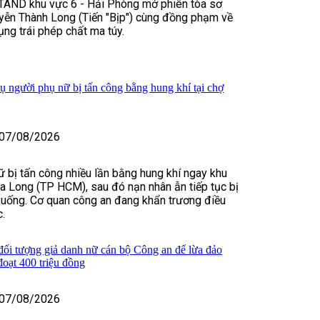
TAND khu vực 6 - Hải Phòng mở phiên tòa sơ
yễn Thành Long (Tiến "Bịp") cùng đồng phạm về
ụng trái phép chất ma túy.
vụ người phụ nữ bị tấn công bằng hung khí tại chợ
07/08/2026
 bị tấn công nhiều lần bằng hung khí ngay khu
 Long (TP HCM), sau đó nạn nhân ẫn tiếp tục bị
xuống. Cơ quan công an đang khẩn trương điều
c.
 đối tượng giả danh nữ cán bộ Công an để lừa đảo
đoạt 400 triệu đồng
07/08/2026