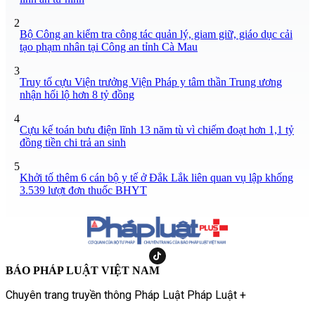
2
Bộ Công an kiểm tra công tác quản lý, giam giữ, giáo dục cải
tạo phạm nhân tại Công an tỉnh Cà Mau
3
Truy tố cựu Viện trưởng Viện Pháp y tâm thần Trung ương
nhận hối lộ hơn 8 tỷ đồng
4
Cựu kế toán bưu điện lĩnh 13 năm tù vì chiếm đoạt hơn 1,1 tỷ
đồng tiền chi trả an sinh
5
Khởi tố thêm 6 cán bộ y tế ở Đắk Lắk liên quan vụ lập khống
3.539 lượt đơn thuốc BHYT
BÁO PHÁP LUẬT VIỆT NAM
Chuyên trang truyền thông Pháp Luật Pháp Luật +