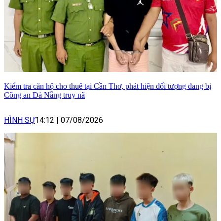
Kiểm tra căn hộ cho thuê tại Cần Thơ, phát hiện đối tượng đang bị
Công an Đà Nẵng truy nã
HÌNH SỰ
14:12
|
07/08/2026