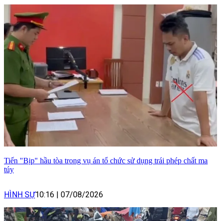
Tiến "Bịp" hầu tòa trong vụ án tổ chức sử dụng trái phép chất ma
túy
HÌNH SỰ
10:16
|
07/08/2026