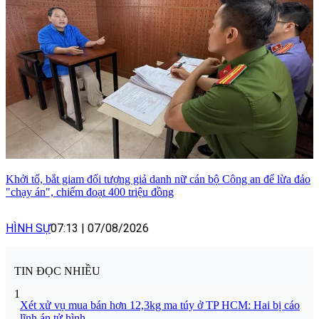
Khởi tố, bắt giam đối tượng giả danh nữ cán bộ Công an để lừa đảo
"chạy án", chiếm đoạt 400 triệu đồng
HÌNH SỰ
07:13
|
07/08/2026
TIN ĐỌC NHIỀU
1
Xét xử vụ mua bán hơn 12,3kg ma túy ở TP HCM: Hai bị cáo
lĩnh án tử hình