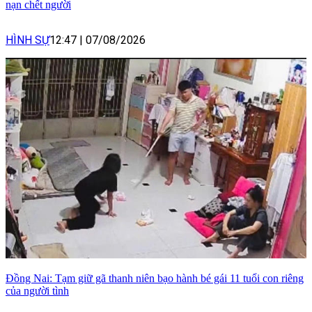
nạn chết người
HÌNH SỰ
12:47
|
07/08/2026
Đồng Nai: Tạm giữ gã thanh niên bạo hành bé gái 11 tuổi con riêng
của người tình