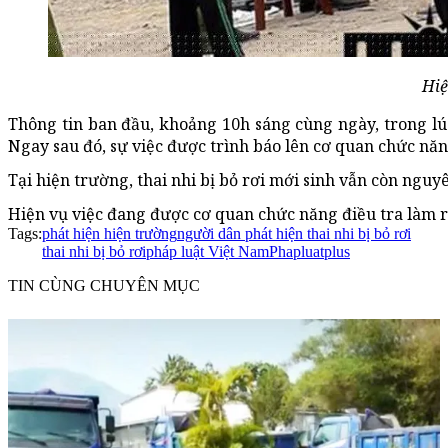
Hiệ
Thông tin ban đầu, khoảng 10h sáng cùng ngày, trong lúc 
Ngay sau đó, sự việc được trình báo lên cơ quan chức năn
Tại hiện trường, thai nhi bị bỏ rơi mới sinh vẫn còn nguy
Hiện vụ việc đang được cơ quan chức năng điều tra làm r
Tags:
phát hiện hiện trường
người dân phát hiện thai nhi bị bỏ rơi
thai nhi bị bỏ rơi
pháp luật Việt Nam
Phapluatplus
TIN CÙNG CHUYÊN MỤC