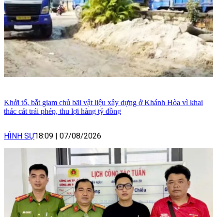
Khởi tố, bắt giam chủ bãi vật liệu xây dựng ở Khánh Hòa vì khai
thác cát trái phép, thu lợi hàng tỷ đồng
HÌNH SỰ
18:09
|
07/08/2026