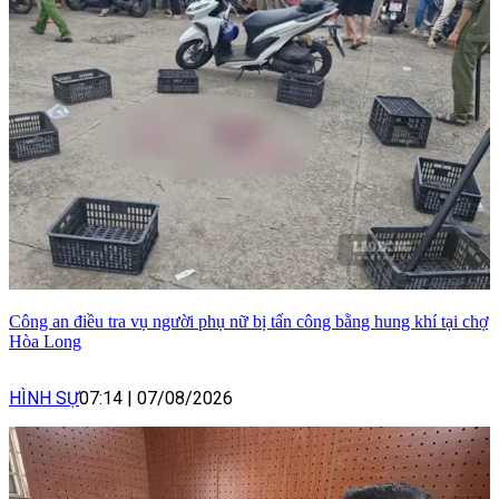
Công an điều tra vụ người phụ nữ bị tấn công bằng hung khí tại chợ
Hòa Long
HÌNH SỰ
07:14
|
07/08/2026