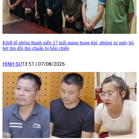
Khởi tố nhóm thanh niên 17 tuổi mang hung khí, phóng xe máy hú
hét tìm đối thủ chuẩn bị hỗn chiến
HÌNH SỰ
13:51
|
07/08/2026