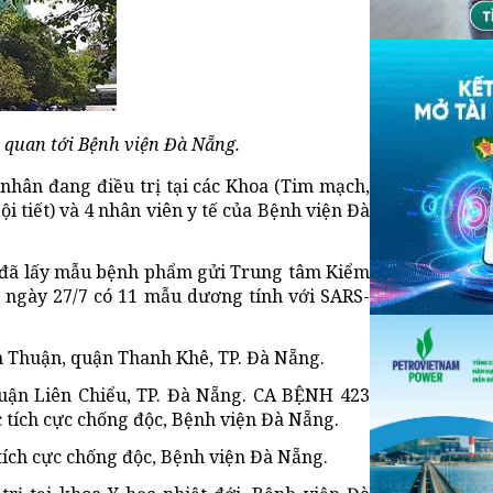
 quan tới Bệnh viện Đà Nẵng.
 nhân đang điều trị tại các Khoa (Tim mạch,
ội tiết) và 4 nhân viên y tế của Bệnh viện Đà
g đã lấy mẫu bệnh phẩm gửi Trung tâm Kiểm
 ngày 27/7 có 11 mẫu dương tính với SARS-
m Thuận, quận Thanh Khê, TP. Đà Nẵng.
uận Liên Chiểu, TP. Đà Nẵng. CA BỆNH 423
c tích cực chống độc, Bệnh viện Đà Nẵng.
tích cực chống độc, Bệnh viện Đà Nẵng.