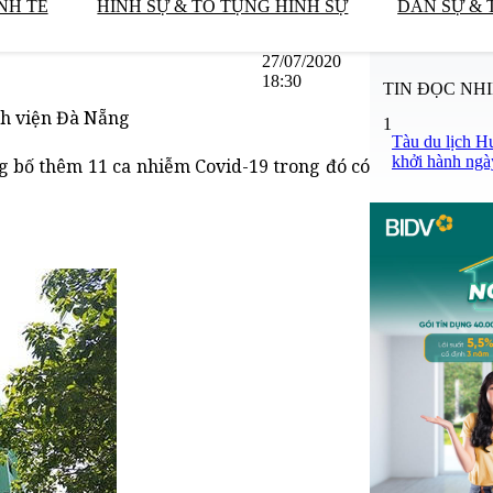
NH TẾ
HÌNH SỰ & TỐ TỤNG HÌNH SỰ
DÂN SỰ & 
27/07/2020
18:30
TIN ĐỌC NH
nh viện Đà Nẵng
1
Tàu du lịch H
khởi hành ngà
ng bố thêm 11 ca nhiễm Covid-19 trong đó có