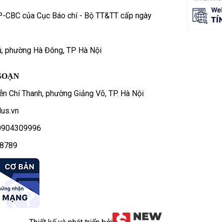
P-CBC của Cục Báo chí - Bộ TT&TT cấp ngày
ú, phường Hà Đông, TP Hà Nội
SOẠN
n Chí Thanh, phường Giảng Võ, TP. Hà Nội
us.vn
- 0904309996
78789