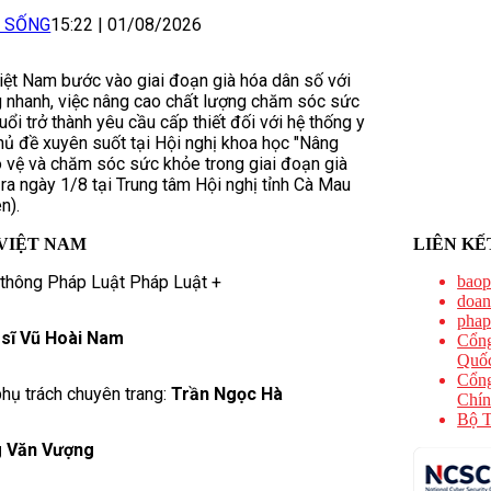
I SỐNG
15:22
|
01/08/2026
iệt Nam bước vào giai đoạn già hóa dân số với
g nhanh, việc nâng cao chất lượng chăm sóc sức
ổi trở thành yêu cầu cấp thiết đối với hệ thống y
chủ đề xuyên suốt tại Hội nghị khoa học "Nâng
 vệ và chăm sóc sức khỏe trong giai đoạn già
 ra ngày 1/8 tại Trung tâm Hội nghị tỉnh Cà Mau
n).
VIỆT NAM
LIÊN KẾ
 thông Pháp Luật Pháp Luật +
baop
doan
phap
 sĩ Vũ Hoài Nam
Cổng
Quốc
Cổng
hụ trách chuyên trang:
Trần Ngọc Hà
Chín
Bộ T
 Văn Vượng