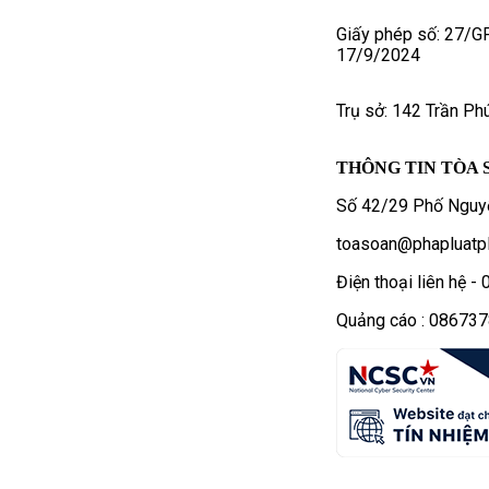
Giấy phép số: 27/G
17/9/2024
Trụ sở: 142 Trần Ph
THÔNG TIN TÒA 
Số 42/29 Phố Nguyễ
toasoan@phapluatpl
Điện thoại liên hệ 
Quảng cáo : 08673