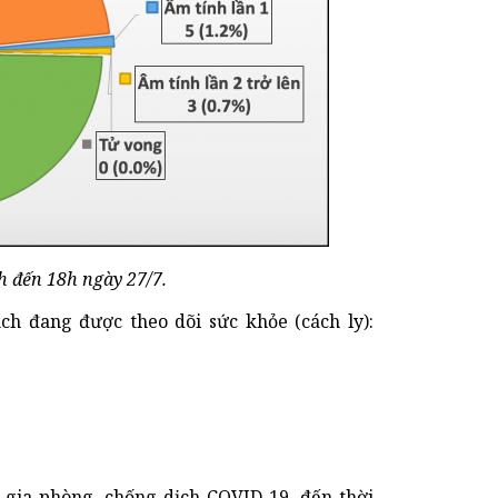
h đến 18h ngày 27/7.
ch đang được theo dõi sức khỏe (cách ly):
 gia phòng, chống dịch COVID-19, đến thời