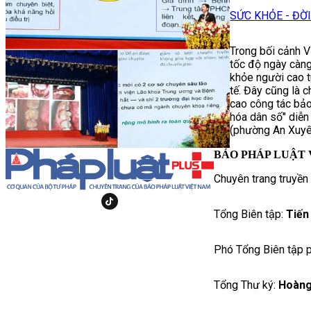
SỨC KHỎE - ĐỜ
Trong bối cảnh V
tốc độ ngày càn
khỏe người cao tu
tế. Đây cũng là 
cao công tác bảo
hóa dân số" diễn
(phường An Xuyê
BÁO PHÁP LUẬT 
Chuyên trang truyền
Tổng Biên tập:
Tiến
Phó Tổng Biên tập p
Tổng Thư ký:
Hoàng