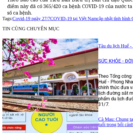
điểm này đã có 365/420 ca bệnh COVID-19 của nước ta
số ca bệnh.
Tags:
Covid-19 ngày 27/7
COVID-19 tại Việt Nam
cập nhật tình hình
TIN CÙNG CHUYÊN MỤC
Tàu du lịch Huế -
SỨC KHỎE - ĐỜ
Theo Tổng công t
Huế - Phong Nha:
chính thức đưa v
lịch đường sắt m
phẩm du lịch đư
31/7.
Cà Mau: Chung ta
tuổi trong bối cản