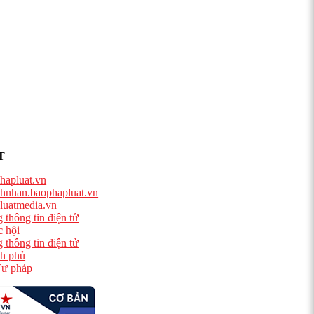
T
hapluat.vn
hnhan.baophapluat.vn
luatmedia.vn
 thông tin điện tử
 hội
 thông tin điện tử
h phủ
ư pháp