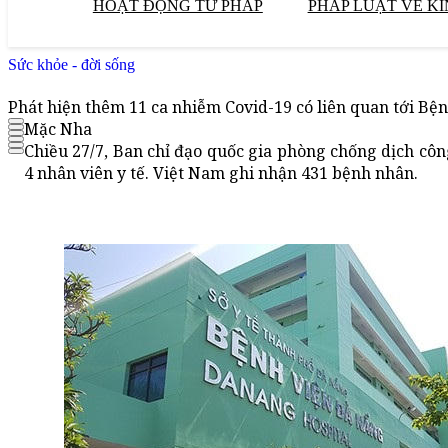
HOẠT ĐỘNG TƯ PHÁP
PHÁP LUẬT VỀ KI
Sức khỏe - đời sống
Phát hiện thêm 11 ca nhiễm Covid-19 có liên quan tới Bệ
Mặc Nha
Chiều 27/7, Ban chỉ đạo quốc gia phòng chống dịch cô
4 nhân viên y tế. Việt Nam ghi nhận 431 bệnh nhân.