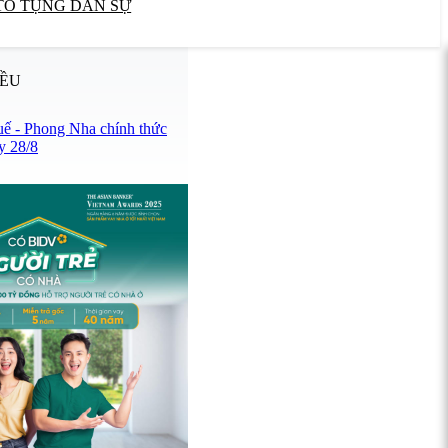
TỐ TỤNG DÂN SỰ
IỀU
uế - Phong Nha chính thức
y 28/8