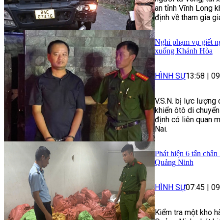
an tỉnh Vĩnh Long k
định về tham gia g
Nghi phạm vụ giết ng
xuống Khánh Hòa
HÌNH SỰ
13:58
|
09
V.S.N. bị lực lượng
khiển ôtô di chuyể
định có liên quan m
Nai.
Phát hiện 6 tấn chân
Quảng Ninh
HÌNH SỰ
07:45
|
09
Kiểm tra một kho h