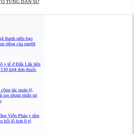
TỐ TỤNG DÂN SỰ
ã thanh niên bạo
con riêng của người
ộ y tế ở Đắk Lắk liên
.539 lượt đơn thuốc
công tác quản lý,
ải tạo phạm nhân tại
u
ưởng Viện Pháp y tâm
 hối lộ hơn 8 tỷ