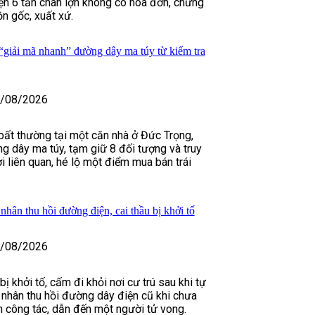
ện 6 tấn chân lợn không có hóa đơn, chứng
n gốc, xuất xứ.
iải mã nhanh” đường dây ma túy từ kiểm tra
/08/2026
 bất thường tại một căn nhà ở Đức Trọng,
g dây ma túy, tạm giữ 8 đối tượng và truy
 liên quan, hé lộ một điểm mua bán trái
hân thu hồi đường điện, cai thầu bị khởi tố
/08/2026
 khởi tố, cấm đi khỏi nơi cư trú sau khi tự
 nhân thu hồi đường dây điện cũ khi chưa
h công tác, dẫn đến một người tử vong.