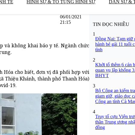
NH TẾ
HÌNH SỰ & TỐ TỤNG HÌNH SỰ
DÂN SỰ & 
06/01/2021
21:15
TIN ĐỌC NHIỀU
1
Đồng Nai: Tạm giữ g
hành bé gái 11 tuổi 
p và không khai báo y tế. Ngành chức
tình
rung.
2
Khởi tố thêm 6 cán b
quan vụ lập khống 3
 Hóa cho biết, đơn vị đã phối hợp với
BHYT
 xã Thiệu Khánh, thành phố Thanh Hóa)
ovid-19.
3
Bộ Công an kiểm tra 
giam giữ, giáo dục c
Công an tỉnh Cà Ma
4
Truy tố cựu Viện tr
thần Trung ương nhận
đồng