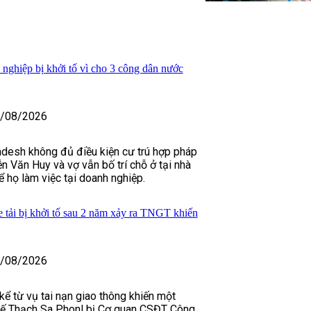
nghiệp bị khởi tố vì cho 3 công dân nước
/08/2026
adesh không đủ điều kiện cư trú hợp pháp
n Văn Huy và vợ vẫn bố trí chỗ ở tại nhà
 họ làm việc tại doanh nghiệp.
 tải bị khởi tố sau 2 năm xảy ra TNGT khiến
/08/2026
ể từ vụ tai nạn giao thông khiến một
 xế Thạch Sa Phonl bị Cơ quan CSĐT Công