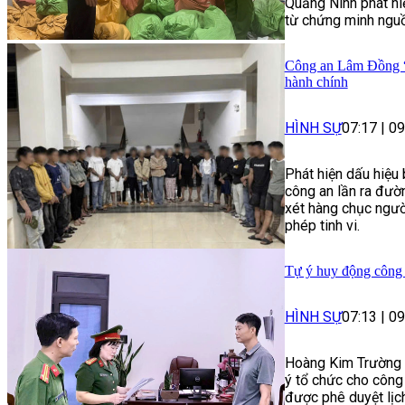
Quảng Ninh phát hi
từ chứng minh nguồ
Công an Lâm Đồng “g
hành chính
HÌNH SỰ
07:17
|
09
Phát hiện dấu hiệu
công an lần ra đườn
xét hàng chục người
phép tinh vi.
Tự ý huy động công n
HÌNH SỰ
07:13
|
09
Hoàng Kim Trường bị
ý tổ chức cho công
được phê duyệt lịc