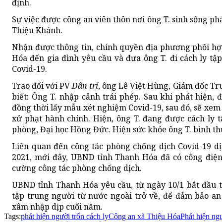
định.
Sự việc được công an viên thôn nơi ông T. sinh sống p
Thiệu Khánh.
Nhận được thông tin, chính quyền địa phương phối hợ
Hóa đến gia đình yêu cầu và đưa ông T. đi cách ly tậ
Covid-19.
Trao đổi với PV
Dân trí
, ông Lê Việt Hùng, Giám đốc Tr
biết: Ông T. nhập cảnh trái phép. Sau khi phát hiện, đ
đồng thời lấy mẫu xét nghiệm Covid-19, sau đó, sẽ xem 
xử phạt hành chính. Hiện, ông T. đang được cách ly 
phòng, Đại học Hồng Đức. Hiện sức khỏe ông T. bình t
Liên quan đến công tác phòng chống dịch Covid-19 dị
2021, mới đây, UBND tỉnh Thanh Hóa đã có công điện
cường công tác phòng chống dịch.
UBND tỉnh Thanh Hóa yêu cầu, từ ngày 10/1 bắt đầu t
tập trung người từ nước ngoài trở về, để đảm bảo an
xâm nhập dịp cuối năm.
Tags:
phát hiện người trốn cách ly
Công an xã Thiệu Hóa
Phát hiện ng