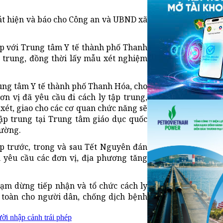
hát hiện và báo cho Công an và UBND xã
p với Trung tâm Y tế thành phố Thanh
p trung, đồng thời lấy mẫu xét nghiệm
ung tâm Y tế thành phố Thanh Hóa, cho
ơn vị đã yêu cầu đi cách ly tập trung,
xét, giao cho các cơ quan chức năng sẽ
tập trung tại Trung tâm giáo dục quốc
hường.
p trước, trong và sau Tết Nguyên đán
 yêu cầu các đơn vị, địa phương tăng
ạm dừng tiếp nhận và tổ chức cách ly
 toàn cho người dân, chống dịch bệnh
ười nhập cảnh trái phép