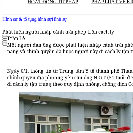
HOẠT ĐỘNG TƯ PHÁP
PHÁP LUẬT VỀ KI
Hình sự & tố tụng hình sự
Hình sự
Phát hiện người nhập cảnh trái phép trốn cách ly
Trần Lê
Một người đàn ông được phát hiện nhập cảnh trái phé
năng và chính quyền đã buộc người này đi cách ly tập t
Ngày 6/1, thông tin từ Trung tâm Y tế thành phố Thanh
chính quyền địa phương yêu cầu ông N.G.T (51 tuổi, ở
đi cách ly tập trung theo quy định phòng, chống dịch C