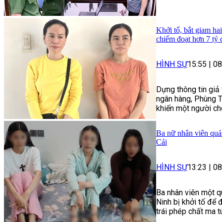
Khởi tố, bắt giam ha
chiếm đoạt hơn 7 tỷ
HÌNH SỰ
15:55
|
08
Dựng thông tin giả 
ngân hàng, Phùng T
khiến một người cho
Ba nữ nhân viên quán
Cái
HÌNH SỰ
13:23
|
08
Ba nhân viên một q
Ninh bị khởi tố để 
trái phép chất ma t