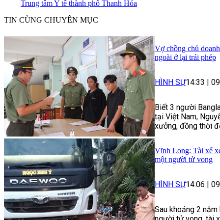
Trung tâm Y tế thành phố Thanh Hóa
TIN CÙNG CHUYÊN MỤC
Vợ chồng chủ doanh 
ngoài ở lại trái phép
HÌNH SỰ
14:33
|
09
Biết 3 người Bangl
tại Việt Nam, Nguyễ
xưởng, đồng thời để
Vĩnh Long: Tài xế xe
một người tử vong
HÌNH SỰ
14:06
|
09
Sau khoảng 2 năm k
người tử vong, tài