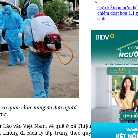
5
Cựu kế toán bưu điện
chiếm đoạt hơn 1,1 tỷ
sinh
p, cơ quan chức năng đã đưa người
ung.
ừ Lào vào Việt Nam, về quê ở xã Thiệu
, không đi cách ly tập trung theo quy