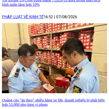
Thị trường UPCoM trong tháng 7/2026 có khối lượng giao dịch
bình quân tăng hơn 10%
PHÁP LUẬT VỀ KINH TẾ
16:52
|
07/08/2026
Quảng cáo "ăn theo" nhiều hãng xe lớn, doanh nghiệp bị phát hiện
hơn 53.000 phụ tùng vi phạm