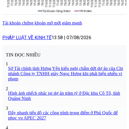
Tài khoản chứng khoán mở mới giảm mạnh
PHÁP LUẬT VỀ KINH TẾ
13:58
|
07/08/2026
TIN ĐỌC NHIỀU
1
Sở Tài chính tỉnh Hưng Yên kiến nghị chấm dứt dự án của Chi
nhánh Công ty TNHH giày Ngọc Hưng khi phát hiện nhiều vi
phạm
2
Hình ảnh nhếch nhác tại dự án trăm tỷ ở Đặc khu Cô Tô, tỉnh
Quảng Ninh
3
Đẩy nhanh tiến độ các công trình trọng điểm ở Phú Quốc để
phục vụ APEC 2027
4