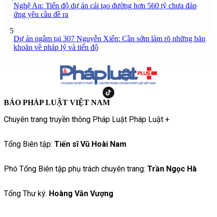
Nghệ An: Tiến độ dự án cải tạo đường hơn 560 tỷ chưa đáp
ứng yêu cầu đề ra
5
Dự án ngâm tại 307 Nguyễn Xiển: Cần sớm làm rõ những băn
khoăn về pháp lý và tiến độ
BÁO PHÁP LUẬT VIỆT NAM
Chuyên trang truyền thông Pháp Luật Pháp Luật +
Tổng Biên tập:
Tiến sĩ Vũ Hoài Nam
Phó Tổng Biên tập phụ trách chuyên trang:
Trần Ngọc Hà
Tổng Thư ký:
Hoàng Văn Vượng