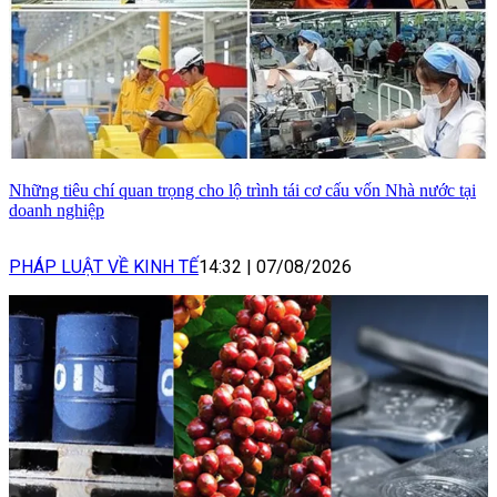
Những tiêu chí quan trọng cho lộ trình tái cơ cấu vốn Nhà nước tại
doanh nghiệp
PHÁP LUẬT VỀ KINH TẾ
14:32
|
07/08/2026