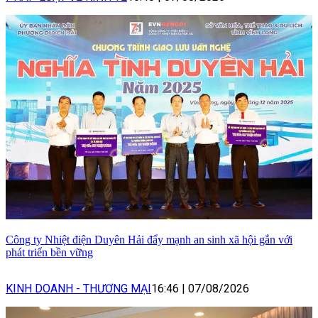
Công ty Nhiệt điện Duyên Hải đẩy mạnh an sinh xã hội gắn với
phát triển bền vững
KINH DOANH - THƯƠNG MẠI
16:46
|
07/08/2026