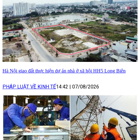
Hà Nội giao đất thực hiện dự án nhà ở xã hội HH5 Long Biên
PHÁP LUẬT VỀ KINH TẾ
14:42
|
07/08/2026