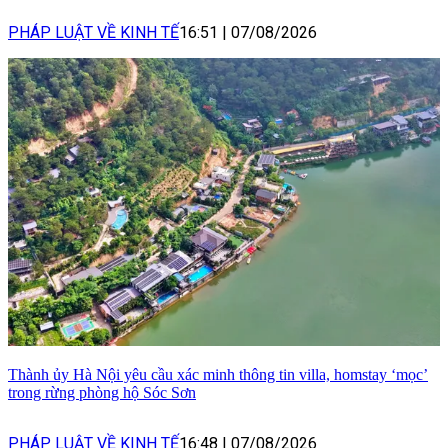
PHÁP LUẬT VỀ KINH TẾ
16:51
|
07/08/2026
Thành ủy Hà Nội yêu cầu xác minh thông tin villa, homstay ‘mọc’
trong rừng phòng hộ Sóc Sơn
PHÁP LUẬT VỀ KINH TẾ
16:48
|
07/08/2026