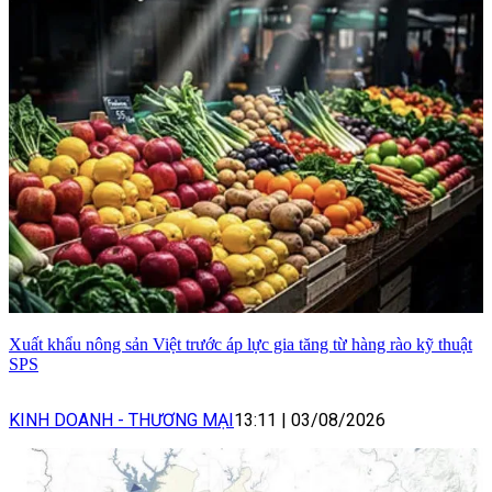
Xuất khẩu nông sản Việt trước áp lực gia tăng từ hàng rào kỹ thuật
SPS
KINH DOANH - THƯƠNG MẠI
13:11
|
03/08/2026