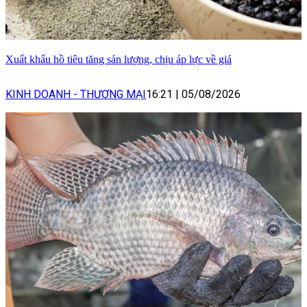
Xuất khẩu hồ tiêu tăng sản lượng, chịu áp lực về giá
KINH DOANH - THƯƠNG MẠI
16:21
|
05/08/2026