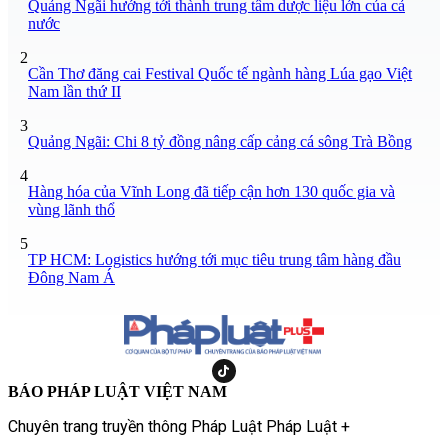
Quảng Ngãi hướng tới thành trung tâm dược liệu lớn của cả
nước
2
Cần Thơ đăng cai Festival Quốc tế ngành hàng Lúa gạo Việt
Nam lần thứ II
3
Quảng Ngãi: Chi 8 tỷ đồng nâng cấp cảng cá sông Trà Bồng
4
Hàng hóa của Vĩnh Long đã tiếp cận hơn 130 quốc gia và
vùng lãnh thổ
5
TP HCM: Logistics hướng tới mục tiêu trung tâm hàng đầu
Đông Nam Á
BÁO PHÁP LUẬT VIỆT NAM
Chuyên trang truyền thông Pháp Luật Pháp Luật +