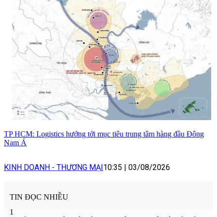
TP HCM: Logistics hướng tới mục tiêu trung tâm hàng đầu Đông
Nam Á
KINH DOANH - THƯƠNG MẠI
10:35
|
03/08/2026
TIN ĐỌC NHIỀU
1