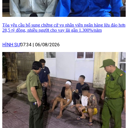
Tòa yêu cầu bổ sung chứng cứ vụ nhân viên ngân hàng lừa đảo hơn
28,5 tỷ đồng, nhiều người cho vay lãi gần 1.300%/năm
HÌNH SỰ
07:34
|
06/08/2026