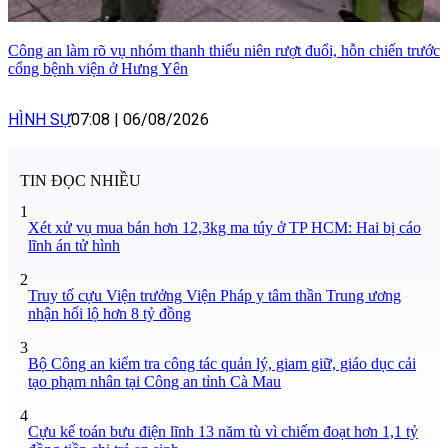
Công an làm rõ vụ nhóm thanh thiếu niên rượt đuổi, hỗn chiến trước
cổng bệnh viện ở Hưng Yên
HÌNH SỰ
07:08
|
06/08/2026
TIN ĐỌC NHIỀU
1
Xét xử vụ mua bán hơn 12,3kg ma túy ở TP HCM: Hai bị cáo
lĩnh án tử hình
2
Truy tố cựu Viện trưởng Viện Pháp y tâm thần Trung ương
nhận hối lộ hơn 8 tỷ đồng
3
Bộ Công an kiểm tra công tác quản lý, giam giữ, giáo dục cải
tạo phạm nhân tại Công an tỉnh Cà Mau
4
Cựu kế toán bưu điện lĩnh 13 năm tù vì chiếm đoạt hơn 1,1 tỷ