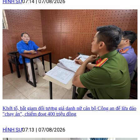
HÌNH SỰ
07:14
|
07/08/2026
Khởi tố, bắt giam đối tượng giả danh nữ cán bộ Công an để lừa đảo
"chạy án", chiếm đoạt 400 triệu đồng
HÌNH SỰ
07:13
|
07/08/2026