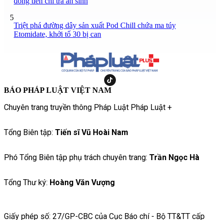
đồng tiền chi trả an sinh
5
Triệt phá đường dây sản xuất Pod Chill chứa ma túy
Etomidate, khởi tố 30 bị can
BÁO PHÁP LUẬT VIỆT NAM
Chuyên trang truyền thông Pháp Luật Pháp Luật +
Tổng Biên tập:
Tiến sĩ Vũ Hoài Nam
Phó Tổng Biên tập phụ trách chuyên trang:
Trần Ngọc Hà
Tổng Thư ký:
Hoàng Văn Vượng
Giấy phép số: 27/GP-CBC của Cục Báo chí - Bộ TT&TT cấp