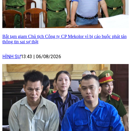
Bắt tạm giam Chủ tịch Công ty CP Mekolor vì bị cáo buộc phát tán
thông tin sai sự thật
HÌNH SỰ
13:43
|
06/08/2026