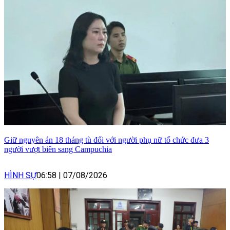
Giữ nguyên án 18 tháng tù đối với người phụ nữ tổ chức đưa 3
người vượt biên sang Campuchia
HÌNH SỰ
06:58
|
07/08/2026