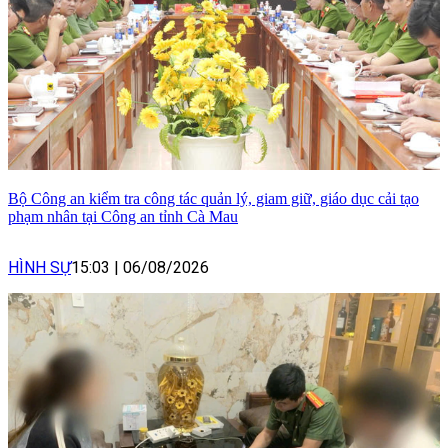
Bộ Công an kiểm tra công tác quản lý, giam giữ, giáo dục cải tạo
phạm nhân tại Công an tỉnh Cà Mau
HÌNH SỰ
15:03
|
06/08/2026