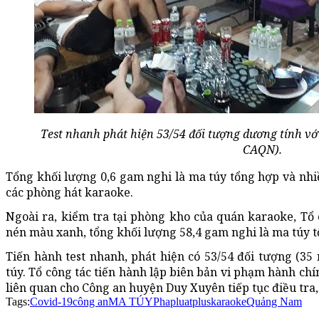
Test nhanh phát hiện 53/54 đối tượng dương tính vớ
CAQN).
Tổng khối lượng 0,6 gam nghi là ma túy tổng hợp và nh
các phòng hát karaoke.
Ngoài ra, kiểm tra tại phòng kho của quán karaoke, Tổ c
nén màu xanh, tổng khối lượng 58,4 gam nghi là ma túy t
Tiến hành test nhanh, phát hiện có 53/54 đối tượng (35
túy. Tổ công tác tiến hành lập biên bản vi phạm hành chí
liên quan cho Công an huyện Duy Xuyên tiếp tục điều tra,
Tags:
Covid-19
công an
MA TÚY
Phapluatplus
karaoke
Quảng Nam