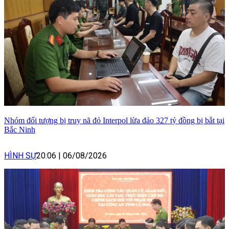
Nhóm đối tượng bị truy nã đỏ Interpol lừa đảo 327 tỷ đồng bị bắt tại
Bắc Ninh
HÌNH SỰ
20:06
|
06/08/2026