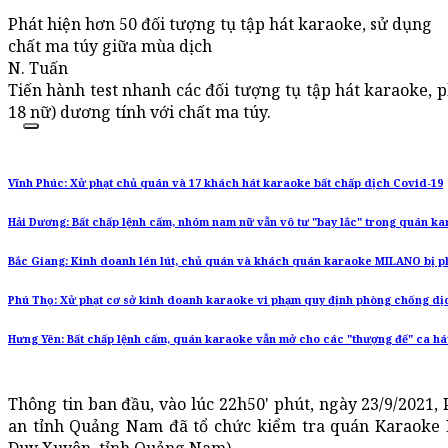
Phát hiện hơn 50 đối tượng tụ tập hát karaoke, sử dụng
chất ma túy giữa mùa dịch
N. Tuấn
Tiến hành test nhanh các đối tượng tụ tập hát karaoke, p
18 nữ) dương tính với chất ma túy.
Vĩnh Phúc: Xử phạt chủ quán và 17 khách hát karaoke bất chấp dịch Covid-19
Hải Dương: Bất chấp lệnh cấm, nhóm nam nữ vẫn vô tư "bay lắc" trong quán k
Bắc Giang: Kinh doanh lén lút, chủ quán và khách quán karaoke MILANO bị phạ
Phú Thọ: Xử phạt cơ sở kinh doanh karaoke vi phạm quy định phòng chống dị
Hưng Yên: Bất chấp lệnh cấm, quán karaoke vẫn mở cho các "thượng đế" ca há
Thông tin ban đầu, vào lúc 22h50' phút, ngày 23/9/202
an tỉnh Quảng Nam đã tổ chức kiểm tra quán Karaoke