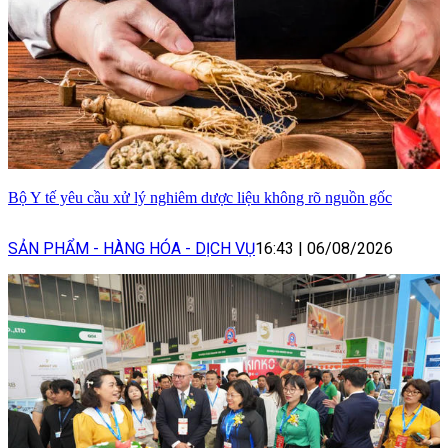
Bộ Y tế yêu cầu xử lý nghiêm dược liệu không rõ nguồn gốc
SẢN PHẨM - HÀNG HÓA - DỊCH VỤ
16:43
|
06/08/2026