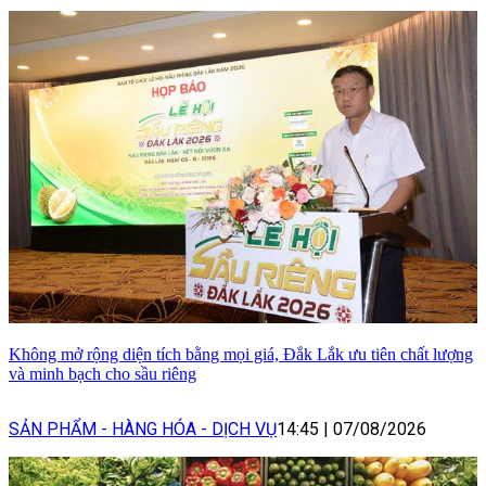
Không mở rộng diện tích bằng mọi giá, Đắk Lắk ưu tiên chất lượng
và minh bạch cho sầu riêng
SẢN PHẨM - HÀNG HÓA - DỊCH VỤ
14:45
|
07/08/2026