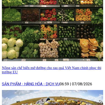
Nông sản chế biến mở đường cho rau quả Việt Nam chinh phục thị
trường EU
SẢN PHẨM - HÀNG HÓA - DỊCH VỤ
06:59
|
07/08/2026