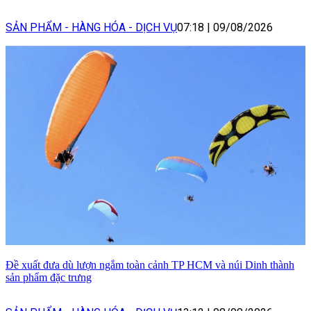
SẢN PHẨM - HÀNG HÓA - DỊCH VỤ
07:18
|
09/08/2026
Đề xuất đưa dù lượn ngắm toàn cảnh TP HCM và núi Dinh thành
sản phẩm đặc trưng