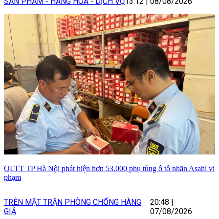
SẢN PHẨM - HÀNG HÓA - DỊCH VỤ
13:12
|
08/08/2026
QLTT TP Hà Nội phát hiện hơn 53.000 phụ tùng ô tô nhãn Asahi vi
phạm
TRÊN MẶT TRẬN PHÒNG CHỐNG HÀNG
20:48
|
GIẢ
07/08/2026