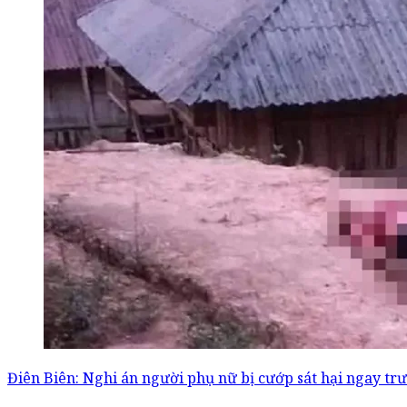
Điên Biên: Nghi án người phụ nữ bị cướp sát hại ngay tr