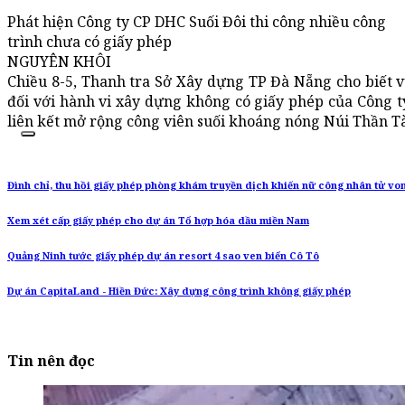
Phát hiện Công ty CP DHC Suối Đôi thi công nhiều công
trình chưa có giấy phép
NGUYÊN KHÔI
Chiều 8-5, Thanh tra Sở Xây dựng TP Đà Nẵng cho biết 
đối với hành vi xây dựng không có giấy phép của Công t
liên kết mở rộng công viên suối khoáng nóng Núi Thần T
Đình chỉ, thu hồi giấy phép phòng khám truyền dịch khiến nữ công nhân tử vo
Xem xét cấp giấy phép cho dự án Tổ hợp hóa dầu miền Nam
Quảng Ninh tước giấy phép dự án resort 4 sao ven biển Cô Tô
Dự án CapitaLand - Hiền Đức: Xây dựng công trình không giấy phép
Tin nên đọc