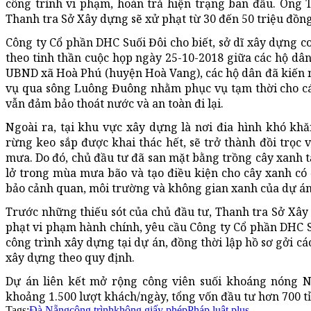
công trình vi phạm, hoàn trả hiện trạng ban đầu. Ông T
Thanh tra Sở Xây dựng sẽ xử phạt từ 30 đến 50 triệu đồng
Công ty Cổ phần DHC Suối Đôi cho biết, sở dĩ xây dựng 
theo tinh thần cuộc họp ngày 25-10-2018 giữa các hộ dân
UBND xã Hoà Phú (huyện Hoà Vang), các hộ dân đã kiến 
vụ qua sông Luông Đuông nhằm phục vụ tạm thời cho các
vẫn đảm bảo thoát nước và an toàn đi lại.
Ngoài ra, tại khu vực xây dựng là nơi đia hình khó kh
rừng keo sắp được khai thác hết, sẽ trở thành đồi trọc 
mưa. Do đó, chủ đầu tư đã san mặt bằng trồng cây xanh t
lở trong mùa mưa bão và tạo điều kiện cho cây xanh có
bảo cảnh quan, môi trường và không gian xanh của dự án
Trước những thiếu sót của chủ đầu tư, Thanh tra Sở Xâ
phạt vi phạm hành chính, yêu cầu Công ty Cổ phần DHC 
công trình xây dựng tại dự án, đồng thời lập hồ sơ gởi c
xây dựng theo quy định.
Dự án liên kết mở rộng công viên suối khoáng nóng N
khoảng 1.500 lượt khách/ngày, tổng vốn đầu tư hơn 700 tỉ
Tags:
Đà Nẵng
công trình
không giấy phép
Pháp luật plus