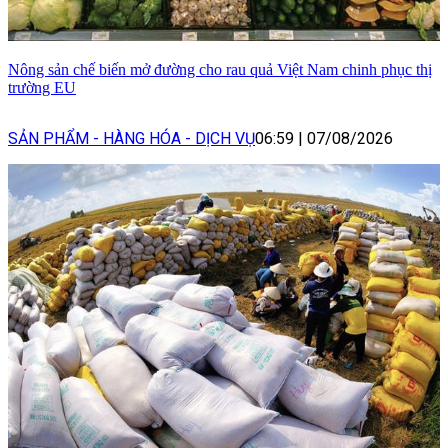
Nông sản chế biến mở đường cho rau quả Việt Nam chinh phục thị
trường EU
SẢN PHẨM - HÀNG HÓA - DỊCH VỤ
06:59
|
07/08/2026