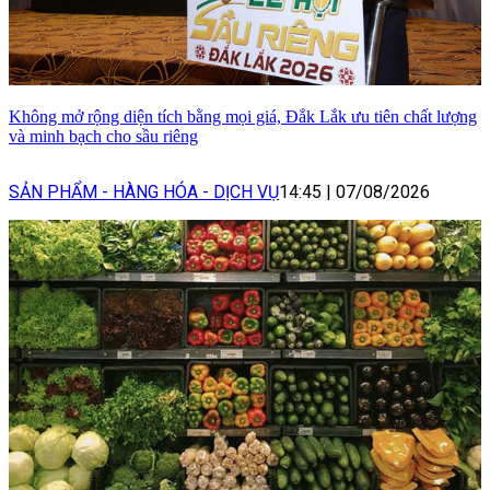
Không mở rộng diện tích bằng mọi giá, Đắk Lắk ưu tiên chất lượng
và minh bạch cho sầu riêng
SẢN PHẨM - HÀNG HÓA - DỊCH VỤ
14:45
|
07/08/2026