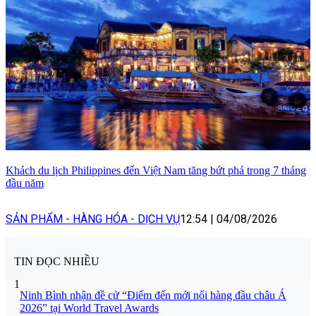
Khách du lịch Philippines đến Việt Nam tăng bứt phá trong 7 tháng
đầu năm
SẢN PHẨM - HÀNG HÓA - DỊCH VỤ
12:54
|
04/08/2026
TIN ĐỌC NHIỀU
1
Ninh Bình nhận đề cử “Điểm đến mới nổi hàng đầu châu Á
2026” tại World Travel Awards