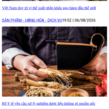
Việt Nam duy trì vị thế xuất nhập khẩu gạo hàng đầu thế giới
SẢN PHẨM - HÀNG HÓA - DỊCH VỤ
19:52
|
06/08/2026
Bộ Y tế yêu cầu xử lý nghiêm dược liệu không rõ nguồn gốc