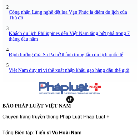
2
Công nhận Làng nghề dệt lụa Vạn Phúc là điểm du lịch của
Thủ đô
3
Khách du lịch Philippines đến Việt Nam tăng bứt phá trong 7
tháng đầu năm
4
Định hướng đưa Sa Pa trở thành trung tâm du lịch quốc tế
5
Việt Nam duy trì vị thế xuất nhập khẩu gạo hàng đầu thế giới
BÁO PHÁP LUẬT VIỆT NAM
Chuyên trang truyền thông Pháp Luật Pháp Luật +
Tổng Biên tập:
Tiến sĩ Vũ Hoài Nam