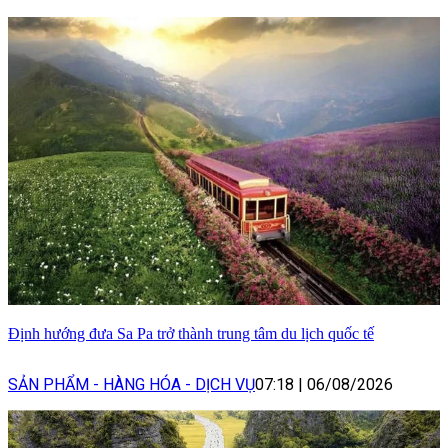
Định hướng đưa Sa Pa trở thành trung tâm du lịch quốc tế
SẢN PHẨM - HÀNG HÓA - DỊCH VỤ
07:18
|
06/08/2026