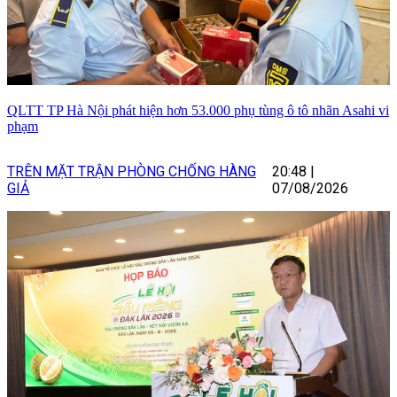
QLTT TP Hà Nội phát hiện hơn 53.000 phụ tùng ô tô nhãn Asahi vi
phạm
TRÊN MẶT TRẬN PHÒNG CHỐNG HÀNG
20:48
|
GIẢ
07/08/2026