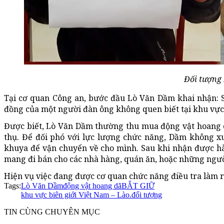
Đối tượng 
Tại cơ quan Công an, bước đầu Lò Văn Dầm khai nhận: S
đồng của một người đàn ông không quen biết tại khu vực 
Được biết, Lò Văn Dầm thường thu mua động vật hoang dã 
thụ. Để đối phó với lực lượng chức năng, Dầm không x
khuya để vận chuyển về cho mình. Sau khi nhận được hàn
mang đi bán cho các nhà hàng, quán ăn, hoặc những người
Hiện vụ việc đang được cơ quan chức năng điều tra làm r
Tags:
Lò Văn Dầm
động vật hoang dã
BẮT GIỮ
khu vực biên giới Việt Nam – Lào.
đối tượng
TIN CÙNG CHUYÊN MỤC