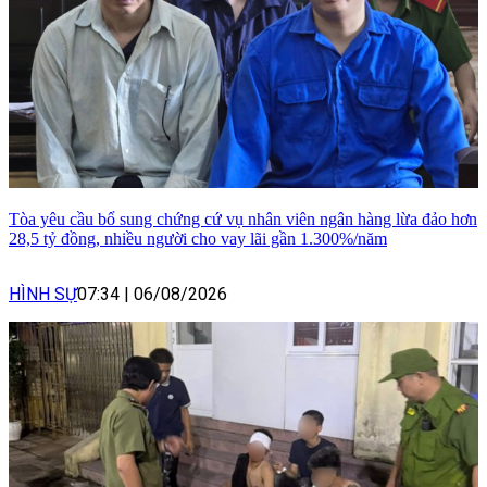
Tòa yêu cầu bổ sung chứng cứ vụ nhân viên ngân hàng lừa đảo hơn
28,5 tỷ đồng, nhiều người cho vay lãi gần 1.300%/năm
HÌNH SỰ
07:34
|
06/08/2026