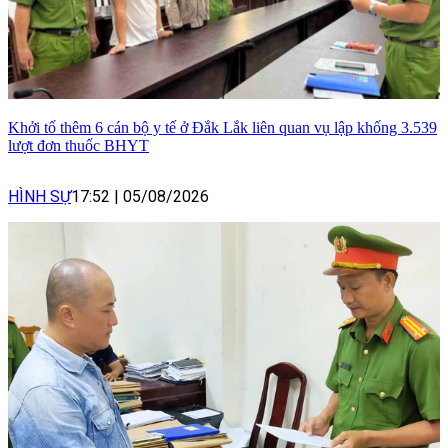
Khởi tố thêm 6 cán bộ y tế ở Đắk Lắk liên quan vụ lập khống 3.539
lượt đơn thuốc BHYT
HÌNH SỰ
17:52
|
05/08/2026