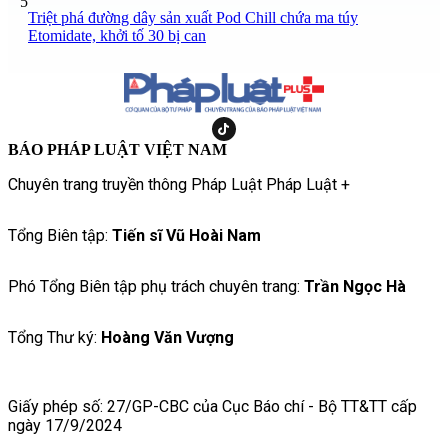
5
Triệt phá đường dây sản xuất Pod Chill chứa ma túy
Etomidate, khởi tố 30 bị can
BÁO PHÁP LUẬT VIỆT NAM
Chuyên trang truyền thông Pháp Luật Pháp Luật +
Tổng Biên tập:
Tiến sĩ Vũ Hoài Nam
Phó Tổng Biên tập phụ trách chuyên trang:
Trần Ngọc Hà
Tổng Thư ký:
Hoàng Văn Vượng
Giấy phép số: 27/GP-CBC của Cục Báo chí - Bộ TT&TT cấp
ngày 17/9/2024