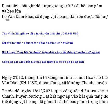
Phát hiện, bắt giữ đối tượng tàng trữ 2 cá thể báo gấm
và beo lửa
Lò Văn Dầm khai, số động vật hoang dã trên được đối tượn
Tây Ninh: Bắt giữ xe tải vận chuyển trái phép 200.000 USD
Bắt giữ lô thuốc nhuộm tóc không nguồn gốc xuất xứ
Hải Phòng: Truy bắt "ổ nhóm" trộm dây cáp viễn thông đem bán đồng nát
Công an Bạc Liêu bắt giữ các đối tượng tổ chức đá gà ăn tiền
Ngày 21/12, thông tin từ Công an tỉnh Thanh Hoá cho bi
Văn Dầm (SN 1987), ở bản Cang, xã Mường Chanh, huyện M
Trước đó, ngày 18/12/2021, qua công tác điều tra xá
Chanh, huyện Mường Lát bất ngờ ập vào bắt quả tang đ
thể động vật hoang dã gồm: 1 cá thể báo gấm (trọng lượng