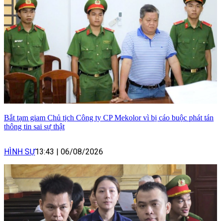
Bắt tạm giam Chủ tịch Công ty CP Mekolor vì bị cáo buộc phát tán
thông tin sai sự thật
HÌNH SỰ
13:43
|
06/08/2026