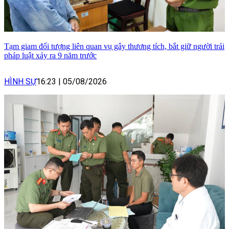
Tạm giam đối tượng liên quan vụ gây thương tích, bắt giữ người trái
pháp luật xảy ra 9 năm trước
HÌNH SỰ
16:23
|
05/08/2026