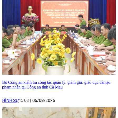
Bộ Công an kiểm tra công tác quản lý, giam giữ, giáo dục cải tạo
phạm nhân tại Công an tỉnh Cà Mau
HÌNH SỰ
15:03
|
06/08/2026