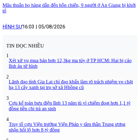
Mâu thuẫn họ hàng dẫn đến hỗn chiến, 9 người ở An Giang bị khởi
tố
HÌNH SỰ
16:03
|
05/08/2026
TIN ĐỌC NHIỀU
1
Xét xử vụ mua bán hơn 12,3kg ma túy ở TP HCM: Hai bị cáo
lĩnh án tử hình
2
Lãnh đạo tỉnh Gia Lai chỉ đạo khẩn làm rõ trách nhiệm vụ chặt
hạ 13 cây xanh tại trụ sở xã Hbông cũ
3
Cựu kế toán bưu điện lĩnh 13 năm tù vì chiếm đoạt hơn 1,1 tỷ
đồng tiền chi trả an sinh
4
Truy tố cựu Viện trưởng Viện Pháp y tâm thần Trung ương
nhận hối lộ hơn 8 tỷ đồng