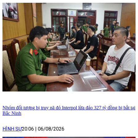
Nhóm đối tượng bị truy nã đỏ Interpol lừa đảo 327 tỷ đồng bị bắt tại
Bắc Ninh
HÌNH SỰ
20:06
|
06/08/2026