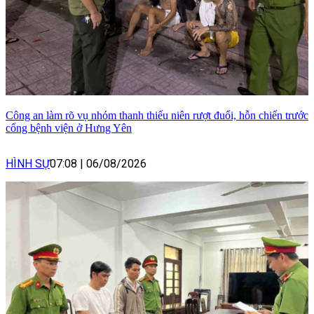
Công an làm rõ vụ nhóm thanh thiếu niên rượt đuổi, hỗn chiến trước
cổng bệnh viện ở Hưng Yên
HÌNH SỰ
07:08
|
06/08/2026