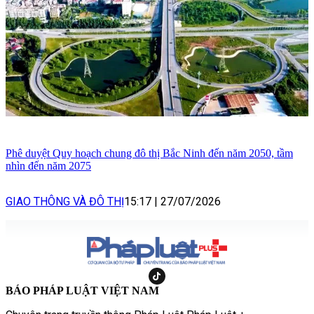
Phê duyệt Quy hoạch chung đô thị Bắc Ninh đến năm 2050, tầm
nhìn đến năm 2075
GIAO THÔNG VÀ ĐÔ THỊ
15:17
|
27/07/2026
BÁO PHÁP LUẬT VIỆT NAM