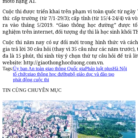
môtô hạng A1.
Cuộc thi được triển khai trên phạm vi toàn quốc từ ngày 
thi: cấp trường (từ 7/1-29/3); cấp tỉnh (từ 15/4-24/4) và 
ra vào tháng 5/2019. “Giao thông học đường” được tổ
nghiệm trên internet, đối tượng dự thi là học sinh khối 
Cuộc thi năm nay có sự đổi mới trong hình thức và cách 
gia trả lời 30 câu hỏi (thay vì 35 câu như các năm trước), t
đa là 15 phút, thí sinh tùy ý chọn thứ tự câu hỏi để trả l
website: http://giaothonghocduong.com.vn.
Tags:
Ủy ban An toàn giao thông Quốc gia
Pháp luật plus
Hà Nội
tổ chức
giao thông học đường
bộ giáo dục và đào tạo
phát động cuộc thi
TIN CÙNG CHUYÊN MỤC