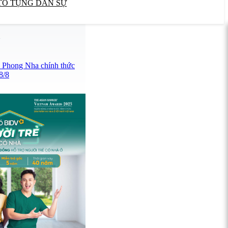
TỐ TỤNG DÂN SỰ
U
- Phong Nha chính thức
8/8