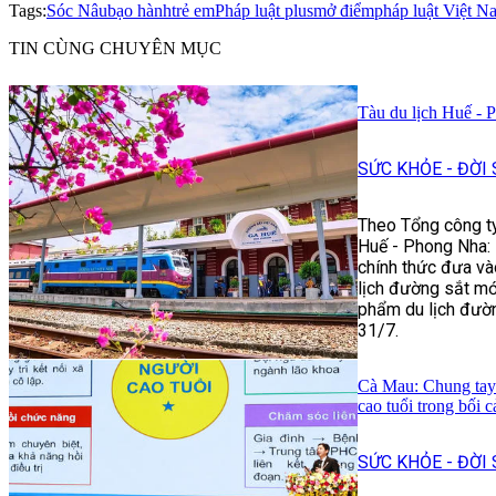
Tags:
Sóc Nâu
bạo hành
trẻ em
Pháp luật plus
mở điểm
pháp luật Việt N
TIN CÙNG CHUYÊN MỤC
Tàu du lịch Huế - 
SỨC KHỎE - ĐỜI
Theo Tổng công ty
Huế - Phong Nha: H
chính thức đưa và
lịch đường sắt mớ
phẩm du lịch đườn
31/7.
Cà Mau: Chung tay 
cao tuổi trong bối 
SỨC KHỎE - ĐỜI