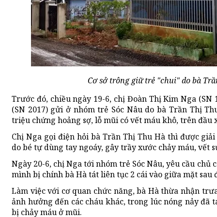
Cơ sở trông giữ trẻ "chui" do bà Tr
Trước đó, chiều ngày 19-6, chị Đoàn Thị Kim Nga (SN 1
(SN 2017) gửi ở nhóm trẻ Sóc Nâu do bà Trần Thị Thu
triệu chứng hoảng sợ, lỗ mũi có vết máu khô, trên đầu 
Chị Nga gọi điện hỏi bà Trần Thị Thu Hà thì được giải
do bé tự dùng tay ngoáy, gây trầy xước chảy máu, vết sư
Ngày 20-6, chị Nga tới nhóm trẻ Sóc Nâu, yêu cầu chủ c
mình bị chính bà Hà tát liên tục 2 cái vào giữa mặt sau
Làm việc với cơ quan chức năng, bà Hà thừa nhận trưa
ảnh hưởng đến các cháu khác, trong lúc nóng nảy đã t
bị chảy máu ở mũi.