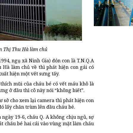
ần Thị Thu Hà làm chủ
994, ngụ xã Ninh Gia) đón con là T.N.Q.A
 Hà làm chủ về thì phát hiện con gái có
xuất hiện một vết sưng tấy.
 thích mũi của cháu bé có vết máu khô là
ng ở đầu thì cô này nói “không biết”.
ơ sở cho xem lại camera thì phát hiện con
 đó lấy chăn trùm lên đầu cháu bé.
 ngày 19-6, cháu Q. A không chịu ngủ, sợ
át cháu bé hai cái vào vùng mặt làm cháu