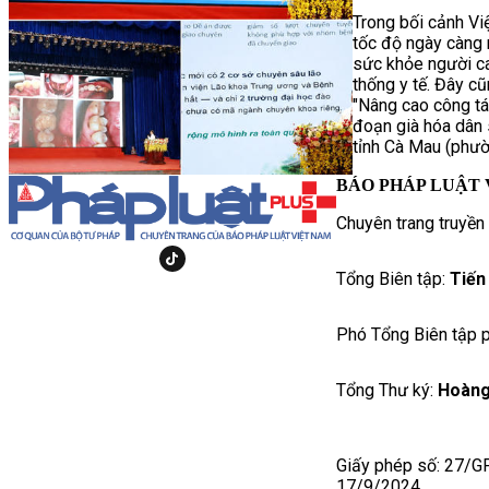
Trong bối cảnh Vi
tốc độ ngày càng 
sức khỏe người cao
thống y tế. Đây cũ
"Nâng cao công tá
đoạn già hóa dân 
tỉnh Cà Mau (phườ
BÁO PHÁP LUẬT 
Chuyên trang truyền
Tổng Biên tập:
Tiến
Phó Tổng Biên tập p
Tổng Thư ký:
Hoàng
Giấy phép số: 27/G
17/9/2024