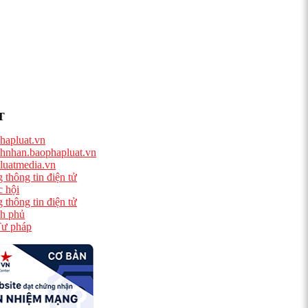
T
hapluat.vn
hnhan.baophapluat.vn
luatmedia.vn
 thông tin điện tử
 hội
 thông tin điện tử
h phủ
ư pháp