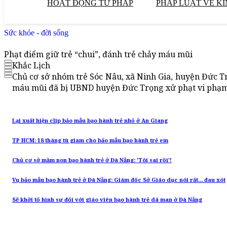
HOẠT ĐỘNG TƯ PHÁP
PHÁP LUẬT VỀ KI
Sức khỏe - đời sống
Phạt điểm giữ trẻ “chui”, đánh trẻ chảy máu mũi
Khắc Lịch
Chủ cơ sở nhóm trẻ Sóc Nâu, xã Ninh Gia, huyện Đức T
máu mũi đã bị UBND huyện Đức Trọng xử phạt vi phạm
Lại xuất hiện clip bảo mẫu bạo hành trẻ nhỏ ở An Giang
TP HCM: 18 tháng tù giam cho bảo mẫu bạo hành trẻ em
Chủ cơ sở mầm non bạo hành trẻ ở Đà Nẵng: 'Tôi sai rồi'!
Vụ bảo mẫu bạo hành trẻ ở Đà Nẵng: Giám đốc Sở Giáo dục nói rất... đau xót
Sẽ khởi tố hình sự đối với giáo viên bạo hành trẻ dã man ở Đà Nẵng