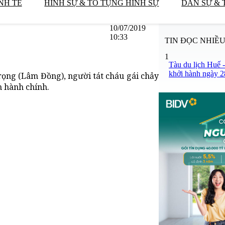
NH TẾ
HÌNH SỰ & TỐ TỤNG HÌNH SỰ
DÂN SỰ & 
10/07/2019
10:33
TIN ĐỌC NHIỀ
1
Tàu du lịch Huế 
khởi hành ngày 2
rọng (Lâm Đồng), người tát cháu gái chảy
 hành chính.