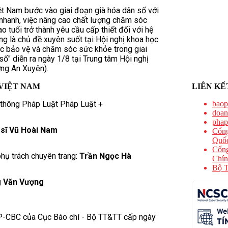
ệt Nam bước vào giai đoạn già hóa dân số với
nhanh, việc nâng cao chất lượng chăm sóc
 tuổi trở thành yêu cầu cấp thiết đối với hệ
ng là chủ đề xuyên suốt tại Hội nghị khoa học
c bảo vệ và chăm sóc sức khỏe trong giai
số" diễn ra ngày 1/8 tại Trung tâm Hội nghị
ng An Xuyên).
VIỆT NAM
LIÊN KẾ
 thông Pháp Luật Pháp Luật +
baop
doan
phap
 sĩ Vũ Hoài Nam
Cổng
Quốc
Cổng
hụ trách chuyên trang:
Trần Ngọc Hà
Chín
Bộ T
 Văn Vượng
P-CBC của Cục Báo chí - Bộ TT&TT cấp ngày