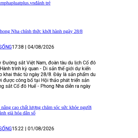
am
phapluatplus.vn
đánh trẻ
Phong Nha chính thức khởi hành ngày 28/8
 SỐNG
17:38
|
04/08/2026
 Đường sắt Việt Nam, đoàn tàu du lịch Cố đô
ành trình kỳ quan - Di sản thế giới dự kiến
o khai thác từ ngày 28/8. Đây là sản phẩm du
i được công bố tại Hội thảo phát triển sản
g sắt Cố đô Huế - Phong Nha diễn ra ngày
nâng cao chất lượng chăm sóc sức khỏe người
cảnh già hóa dân số
 SỐNG
15:22
|
01/08/2026