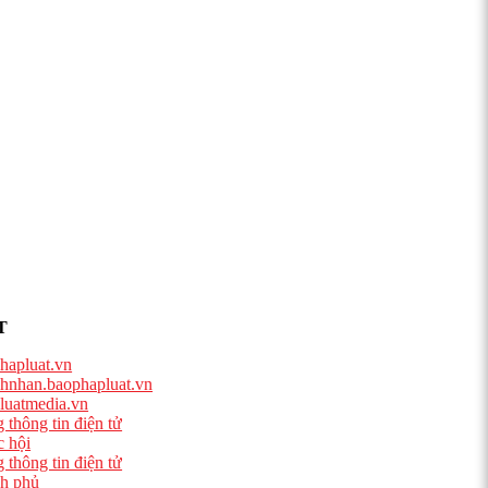
T
hapluat.vn
hnhan.baophapluat.vn
luatmedia.vn
 thông tin điện tử
 hội
 thông tin điện tử
h phủ