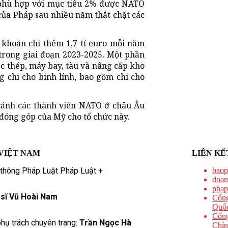
 phù hợp với mục tiêu 2% được NATO
 của Pháp sau nhiều năm thắt chặt các
khoản chi thêm 1,7 tỉ euro mỗi năm
 trong giai đoạn 2023-2025. Một phần
c thép, máy bay, tàu và nâng cấp kho
g chi cho binh lính, bao gồm chi cho
 cảnh các thành viên NATO ở châu Âu
 đóng góp của Mỹ cho tổ chức này.
VIỆT NAM
LIÊN KẾ
 thông Pháp Luật Pháp Luật +
baop
doan
phap
 sĩ Vũ Hoài Nam
Cổng
Quốc
Cổng
hụ trách chuyên trang:
Trần Ngọc Hà
Chín