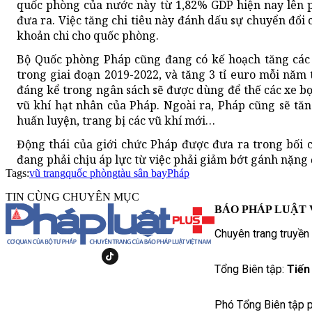
quốc phòng của nước này từ 1,82% GDP hiện nay lên
đưa ra. Việc tăng chi tiêu này đánh dấu sự chuyển đổi
khoản chi cho quốc phòng.
Bộ Quốc phòng Pháp cũng đang có kế hoạch tăng các 
trong giai đoạn 2019-2022, và tăng 3 tỉ euro mỗi năm
đáng kể trong ngân sách sẽ được dùng để thế các xe bọ
vũ khí hạt nhân của Pháp. Ngoài ra, Pháp cũng sẽ tăn
huấn luyện, trang bị các vũ khí mới…
Động thái của giới chức Pháp được đưa ra trong bối
đang phải chịu áp lực từ việc phải giảm bớt gánh nặng
Tags:
vũ trang
quốc phòng
tàu sân bay
Pháp
TIN CÙNG CHUYÊN MỤC
BÁO PHÁP LUẬT 
Chuyên trang truyền
Tổng Biên tập:
Tiến
Phó Tổng Biên tập p