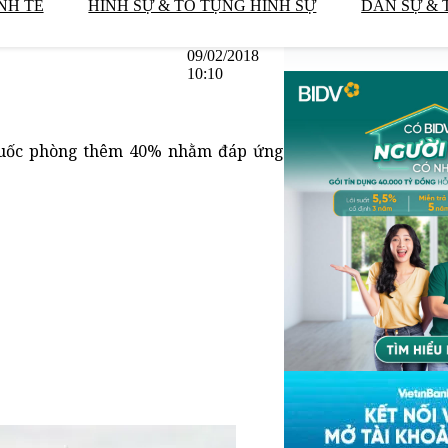
NH TẾ
HÌNH SỰ & TỐ TỤNG HÌNH SỰ
DÂN SỰ & 
09/02/2018
10:10
 quốc phòng thêm 40% nhằm đáp ứng