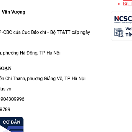
Bộ T
 Văn Vượng
P-CBC của Cục Báo chí - Bộ TT&TT cấp ngày
ú, phường Hà Đông, TP Hà Nội
SOẠN
n Chí Thanh, phường Giảng Võ, TP. Hà Nội
us.vn
- 0904309996
78789