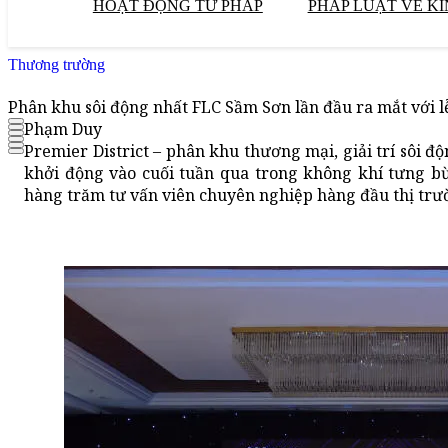
HOẠT ĐỘNG TƯ PHÁP
PHÁP LUẬT VỀ KI
Thương trường
Phân khu sôi động nhất FLC Sầm Sơn lần đầu ra mắt với lễ
Phạm Duy
Premier District – phân khu thương mại, giải trí sôi 
khởi động vào cuối tuần qua trong không khí tưng bừ
hàng trăm tư vấn viên chuyên nghiệp hàng đầu thị trư