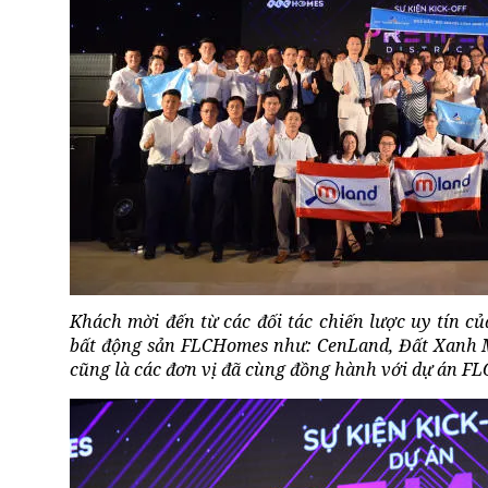
Khách mời đến từ các đối tác chiến lược uy tín c
bất động sản FLCHomes như: CenLand, Đất Xanh 
cũng là các đơn vị đã cùng đồng hành với dự án FL