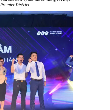
Premier District
.