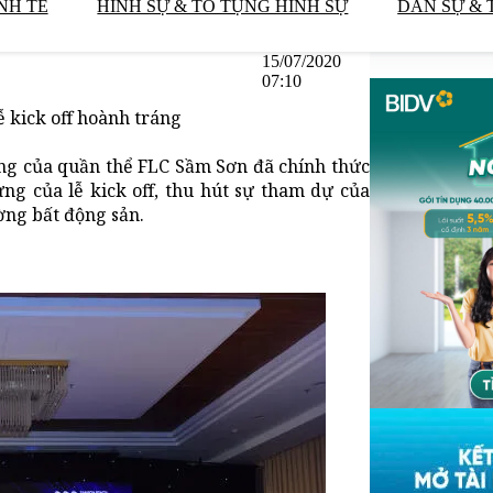
NH TẾ
HÌNH SỰ & TỐ TỤNG HÌNH SỰ
DÂN SỰ & 
15/07/2020
07:10
 kick off hoành tráng
động của quần thể FLC Sầm Sơn đã chính thức
ng của lễ kick off, thu hút sự tham dự của
ờng bất động sản.