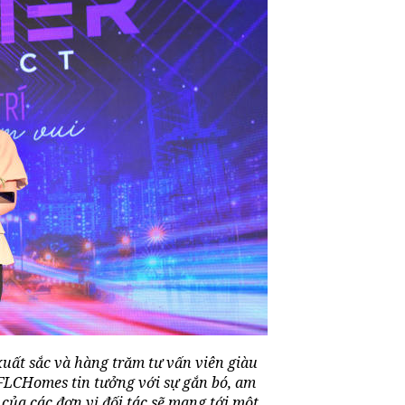
xuất sắc và hàng trăm tư vấn viên giàu
FLCHomes tin tưởng với sự gắn bó, am
ủa các đơn vị đối tác sẽ mang tới một