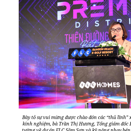
Bày tỏ sự vui mừng được chào đón các “thủ lĩnh” 
kinh nghiệm, bà Trần Thị Hương, Tổng giám đốc 
tường về dự án FLC Sầm Sơn và kỹ năng nhạy bén c