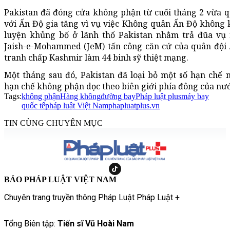
Pakistan đã đóng cửa không phận từ cuối tháng 2 vừa q
với Ấn Độ gia tăng vì vụ việc Không quân Ấn Độ không 
luyện khủng bố ở lãnh thổ Pakistan nhằm trả đũa vụ
Jaish-e-Mohammed (JeM) tấn công căn cứ của quân đội 
tranh chấp Kashmir làm 44 binh sỹ thiệt mạng.
Một tháng sau đó, Pakistan đã loại bỏ một số hạn chế 
hạn chế không phận dọc theo biên giới phía đông của nướ
Tags:
không phận
Hàng không
đường bay
Pháp luật plus
máy bay
quốc tế
pháp luật Việt Nam
phapluatplus.vn
TIN CÙNG CHUYÊN MỤC
BÁO PHÁP LUẬT VIỆT NAM
Chuyên trang truyền thông Pháp Luật Pháp Luật +
Tổng Biên tập:
Tiến sĩ Vũ Hoài Nam