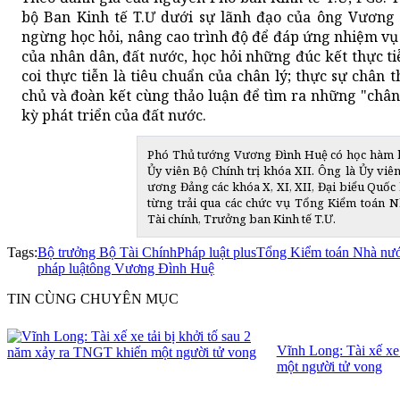
bộ Ban Kinh tế T.Ư dưới sự lãnh đạo của ông Vương
ngừng học hỏi, nâng cao trình độ để đáp ứng nhiệm vụ 
của nhân dân, đất nước, học hỏi những đúc kết thực tiễ
coi thực tiễn là tiêu chuẩn của chân lý; thực sự chân
chủ và đoàn kết cùng thảo luận để tìm ra những "chân
kỳ phát triển của đất nước.
Phó Thủ tướng Vương Đình Huệ có học hàm học
Ủy viên Bộ Chính trị khóa XII. Ông là Ủy vi
ương Đảng các khóa X, XI, XII, Đại biểu Quốc
từng trải qua các chức vụ Tổng Kiểm toán 
Tài chính, Trưởng ban Kinh tế T.Ư.
Tags:
Bộ trưởng Bộ Tài Chính
Pháp luật plus
Tổng Kiểm toán Nhà nư
pháp luật
ông Vương Đình Huệ
TIN CÙNG CHUYÊN MỤC
Vĩnh Long: Tài xế xe
một người tử vong