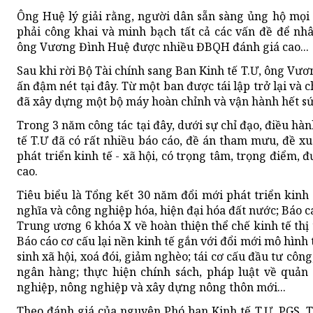
Ông Huệ lý giải rằng, người dân sẵn sàng ủng hộ mọi
phải công khai và minh bạch tất cả các vấn đề để nhâ
ông Vương Đình Huệ được nhiều ĐBQH đánh giá cao...
Sau khi rời Bộ Tài chính sang Ban Kinh tế T.Ư, ông Vư
ấn đậm nét tại đây. Từ một ban được tái lập trở lại v
đã xây dựng một bộ máy hoàn chỉnh và vận hành hết sứ
Trong 3 năm công tác tại đây, dưới sự chỉ đạo, điều h
tế T.Ư đã có rất nhiều báo cáo, đề án tham mưu, đề xu
phát triển kinh tế - xã hội, có trọng tâm, trọng điểm, 
cao.
Tiêu biểu là Tổng kết 30 năm đổi mới phát triển kinh
nghĩa và công nghiệp hóa, hiện đại hóa đất nước; Báo 
Trung ương 6 khóa X về hoàn thiện thể chế kinh tế thị
Báo cáo cơ cấu lại nền kinh tế gắn với đổi mới mô hình 
sinh xã hội, xoá đói, giảm nghèo; tái cơ cấu đầu tư cô
ngân hàng; thực hiện chính sách, pháp luật về quản l
nghiệp, nông nghiệp và xây dựng nông thôn mới...
Theo đánh giá của nguyên Phó ban Kinh tế T.Ư, PGS.