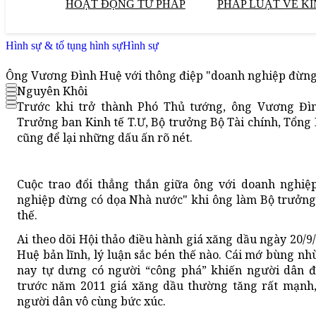
HOẠT ĐỘNG TƯ PHÁP
PHÁP LUẬT VỀ KI
Hình sự & tố tụng hình sự
Hình sự
Ông Vương Đình Huệ với thông điệp "doanh nghiệp đừn
Nguyên Khôi
Trước khi trở thành Phó Thủ tướng, ông Vương Đì
Trưởng ban Kinh tế T.Ư, Bộ trưởng Bộ Tài chính, Tổng 
cũng để lại những dấu ấn rõ nét.
Cuộc trao đổi thẳng thắn giữa ông với doanh nghiệ
nghiệp đừng có dọa Nhà nước" khi ông làm Bộ trưởng
thế.
Ai theo dõi Hội thảo điều hành giá xăng dầu ngày 20/
Huệ bản lĩnh, lý luận sắc bén thế nào. Cái mớ bùng nh
nay tự dưng có người “công phá” khiến người dân đ
trước năm 2011 giá xăng dầu thường tăng rất mạnh,
người dân vô cùng bức xúc.