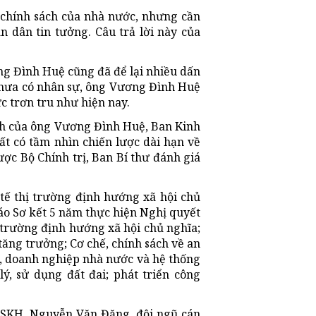
 chính sách của nhà nước, nhưng cần
n dân tin tưởng. Câu trả lời này của
ơng Đình Huệ cũng đã để lại nhiều dấn
à chưa có nhân sự, ông Vương Đình Huệ
c trơn tru như hiện nay.
ành của ông Vương Đình Huệ, Ban Kinh
ất có tầm nhìn chiến lược dài hạn về
được Bộ Chính trị, Ban Bí thư đánh giá
 tế thị trường định hướng xã hội chủ
cáo Sơ kết 5 năm thực hiện Nghị quyết
 trường định hướng xã hội chủ nghĩa;
tăng trưởng; Cơ chế, chính sách về an
ng, doanh nghiệp nhà nước và hệ thống
ý, sử dụng đất đai; phát triển công
 TSKH. Nguyễn Văn Đặng, đội ngũ cán