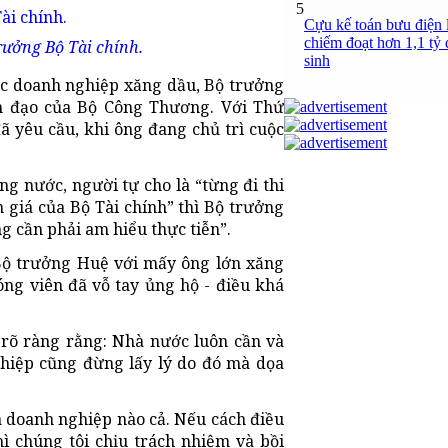
5
Cựu kế toán bưu điện 
chiếm đoạt hơn 1,1 tỷ đ
rưởng Bộ Tài chính.
sinh
các doanh nghiệp xăng dầu, Bộ trưởng
h đạo của Bộ Công Thương. Với Thứ
yêu cầu, khi ông đang chủ trì cuộc
g nước, người tự cho là “từng đi thi
 giá của Bộ Tài chính” thì Bộ trưởng
 cần phải am hiểu thực tiễn”.
 Bộ trưởng Huệ với mấy ông lớn xăng
óng viên đã vỗ tay ủng hộ - điều khá
rõ ràng rằng: Nhà nước luôn cần và
iệp cũng đừng lấy lý do đó mà dọa
a doanh nghiệp nào cả. Nếu cách điều
ì chúng tôi chịu trách nhiệm và bồi