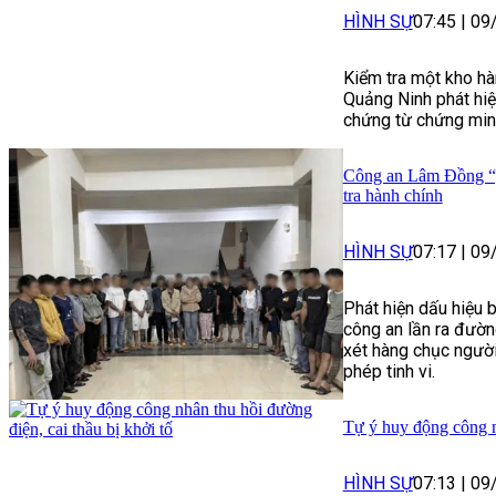
HÌNH SỰ
07:45
|
09
Kiểm tra một kho hà
Quảng Ninh phát hiệ
chứng từ chứng minh
Công an Lâm Đồng “g
tra hành chính
HÌNH SỰ
07:17
|
09
Phát hiện dấu hiệu 
công an lần ra đườn
xét hàng chục người
phép tinh vi.
Tự ý huy động công nh
HÌNH SỰ
07:13
|
09