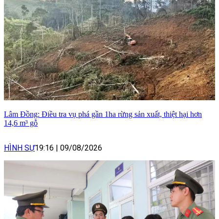
Lâm Đồng: Điều tra vụ phá gần 1ha rừng sản xuất, thiệt hại hơn
14,6 m³ gỗ
HÌNH SỰ
19:16
|
09/08/2026