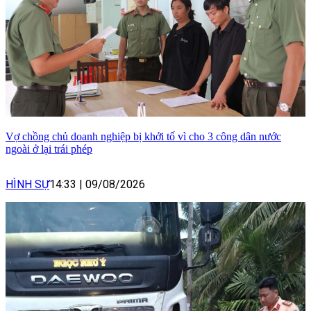
Vợ chồng chủ doanh nghiệp bị khởi tố vì cho 3 công dân nước
ngoài ở lại trái phép
HÌNH SỰ
14:33
|
09/08/2026