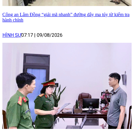
Công an Lâm Đồng “giải mã nhanh” đường dây ma túy từ kiểm tra
hành chính
HÌNH SỰ
07:17
|
09/08/2026