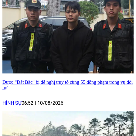
Được “Đất Bắc” bị đề nghị truy tố cùng 55 đồng phạm trong vụ đòi
nợ
HÌNH SỰ
06:52
|
10/08/2026