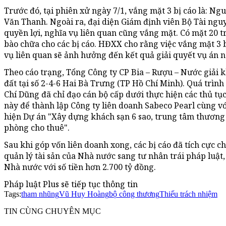
Trước đó, tại phiên xử ngày 7/1, vắng mặt 3 bị cáo là: 
Văn Thanh. Ngoài ra, đại diện Giám định viên Bộ Tài ng
quyền lợi, nghĩa vụ liên quan cũng vắng mặt. Có mặt 20 t
bào chữa cho các bị cáo. HĐXX cho rằng việc vắng mặt 3 
vụ liên quan sẽ ảnh hưởng đến kết quả giải quyết vụ án 
Theo cáo trạng, Tổng Công ty CP Bia – Rượu – Nước giải 
đất tại số 2-4-6 Hai Bà Trưng (TP Hồ Chí Minh). Quá trì
Chí Dũng đã chỉ đạo cán bộ cấp dưới thực hiện các thủ t
này để thành lập Công ty liên doanh Sabeco Pearl cùng v
hiện Dự án "Xây dựng khách sạn 6 sao, trung tâm thương 
phòng cho thuê".
Sau khi góp vốn liên doanh xong, các bị cáo đã tích cực 
quản lý tài sản của Nhà nước sang tư nhân trái pháp luật, 
Nhà nước với số tiền hơn 2.700 tỷ đồng.
Pháp luật Plus sẽ tiếp tục thông tin
Tags:
tham nhũng
Vũ Huy Hoàng
bộ công thương
Thiếu trách nhiệm
TIN CÙNG CHUYÊN MỤC