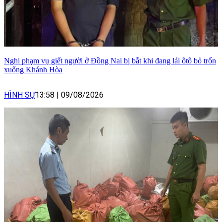
Nghi phạm vụ giết người ở Đồng Nai bị bắt khi đang lái ôtô bỏ trốn
xuống Khánh Hòa
HÌNH SỰ
13:58
|
09/08/2026