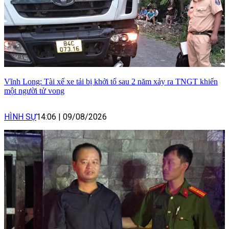
Vĩnh Long: Tài xế xe tải bị khởi tố sau 2 năm xảy ra TNGT khiến
một người tử vong
HÌNH SỰ
14:06
|
09/08/2026