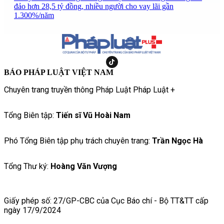
đảo hơn 28,5 tỷ đồng, nhiều người cho vay lãi gần
1.300%/năm
BÁO PHÁP LUẬT VIỆT NAM
Chuyên trang truyền thông Pháp Luật Pháp Luật +
Tổng Biên tập:
Tiến sĩ Vũ Hoài Nam
Phó Tổng Biên tập phụ trách chuyên trang:
Trần Ngọc Hà
Tổng Thư ký:
Hoàng Văn Vượng
Giấy phép số: 27/GP-CBC của Cục Báo chí - Bộ TT&TT cấp
ngày 17/9/2024