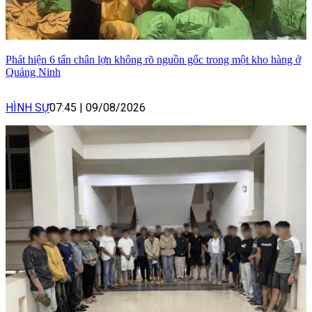
Phát hiện 6 tấn chân lợn không rõ nguồn gốc trong một kho hàng ở
Quảng Ninh
HÌNH SỰ
07:45
|
09/08/2026