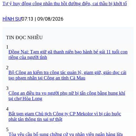
Tự ý huy động công nhân thu hồi đường điện, cai thầu bị khởi tố
HÌNH SỰ
07:13
|
09/08/2026
TIN ĐỌC NHIỀU
1
Đồng Nai: Tạm giữ gã thanh niên bạo hành bé gái 11 tuổi con
riêng của người tình
2
Bộ Công an kiểm tra công tác quản lý, giam giữ, giáo dục cải
tạo phạm nhân tại Công an tỉnh Cà Mau
3
Công an điều tra vụ người phụ nữ bị tấn công bằng hung khí
tại chợ Hòa Long
4
Bắt tạm giam Chủ tịch Công ty CP Mekolor vì bị cáo buộc
phát tán thông tin sai sự thật
5
Tòa yêu cầu bổ sung chứng cứ vụ nhân viên ngân hàng lừa