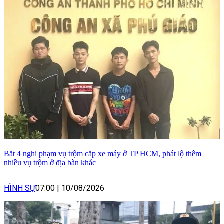
Bắt 4 nghi phạm vụ trộm cắp xe máy ở TP HCM, phát lộ thêm
nhiều vụ trộm ở địa bàn khác
HÌNH SỰ
07:00
|
10/08/2026