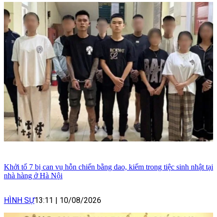
Khởi tố 7 bị can vụ hỗn chiến bằng dao, kiếm trong tiệc sinh nhật tại
nhà hàng ở Hà Nội
HÌNH SỰ
13:11
|
10/08/2026