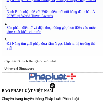
3
Ninh Bình nhận đề cử “Điểm đến mới nổi hàng đầu châu Á
2026” tại World Travel Awards
4
Sản phẩm điện tử và điện thoại đóng góp hơn 60% vào mức
tăng xuất khẩu cả nước
5
Đà Nẵng tìm giải pháp đưa sâm Ngọc Linh ra thị trường thế
giới
Cập nhật
Du lịch Hàn Quốc
mới nhất
Universal Singapore
BÁO PHÁP LUẬT VIỆT NAM
Chuyên trang truyền thông Pháp Luật Pháp Luật +