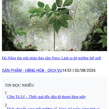
Đà Nẵng tìm giải pháp đưa sâm Ngọc Linh ra thị trường thế giới
SẢN PHẨM - HÀNG HÓA - DỊCH VỤ
14:53
|
02/08/2026
TIN ĐỌC NHIỀU
1
Cốm Tú Lệ – Thức quà độc đáo từ thung lũng mây
2
Dịch chuyển sang môi trường số, hàng giả ngày càng tinh vi