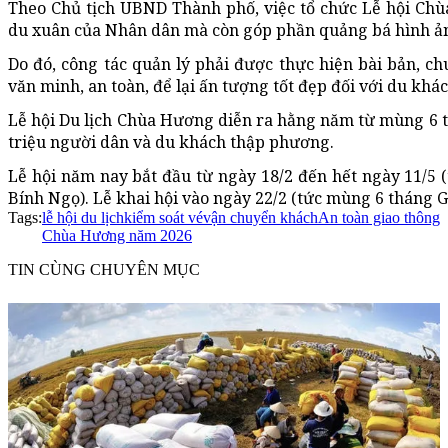
Theo Chủ tịch UBND Thành phố, việc tổ chức Lễ hội Ch
du xuân của Nhân dân mà còn góp phần quảng bá hình ản
Do đó, công tác quản lý phải được thực hiện bài bản, c
văn minh, an toàn, để lại ấn tượng tốt đẹp đối với du khá
Lễ hội Du lịch Chùa Hương diễn ra hằng năm từ mùng 6 t
triệu người dân và du khách thập phương.
Lễ hội năm nay bắt đầu từ ngày 18/2 đến hết ngày 11/5
Bính Ngọ). Lễ khai hội vào ngày 22/2 (tức mùng 6 tháng G
Tags:
lễ hội du lịch
kiểm soát vé
vận chuyển khách
An toàn giao thông
Chùa Hương năm 2026
TIN CÙNG CHUYÊN MỤC