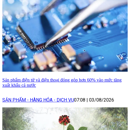
Sản phẩm điện tử và điện thoại đóng góp hơn 60% vào mức tăng
xuất khẩu cả nước
SẢN PHẨM - HÀNG HÓA - DỊCH VỤ
07:08
|
03/08/2026