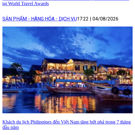
tại World Travel Awards
SẢN PHẨM - HÀNG HÓA - DỊCH VỤ
17:22
|
04/08/2026
Khách du lịch Philippines đến Việt Nam tăng bứt phá trong 7 tháng
đầu năm