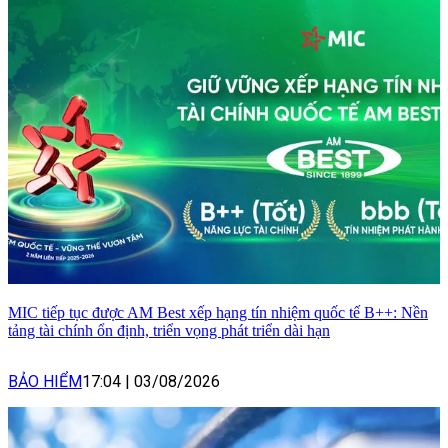
MIC tiếp tục được AM Best xếp hạng tín nhiệm quốc tế B++: Nền
tảng tài chính ổn định, triển vọng phát triển dài hạn
BẢO HIỂM
17:04
|
03/08/2026