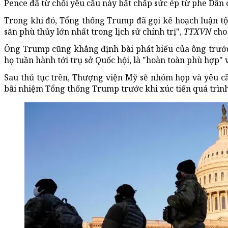
Pence đã từ chối yêu cầu này bất chấp sức ép từ phe Dân 
Trong khi đó, Tổng thống Trump đã gọi kế hoạch luận tội
săn phù thủy lớn nhất trong lịch sử chính trị",
TTXVN
cho 
Ông Trump cũng khẳng định bài phát biểu của ông trước
họ tuần hành tới trụ sở Quốc hội, là "hoàn toàn phù hợp" 
Sau thủ tục trên, Thượng viện Mỹ sẽ nhóm họp và yêu c
bãi nhiệm Tổng thống Trump trước khi xúc tiến quá trình