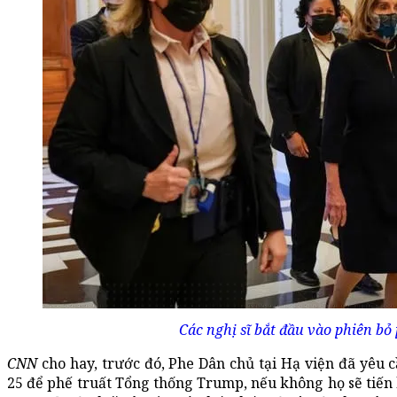
Các nghị sĩ bắt đầu vào phiên bỏ 
CNN
cho hay, trước đó, Phe Dân chủ tại Hạ viện đã yêu
25 để phế truất Tổng thống Trump, nếu không họ sẽ tiến h