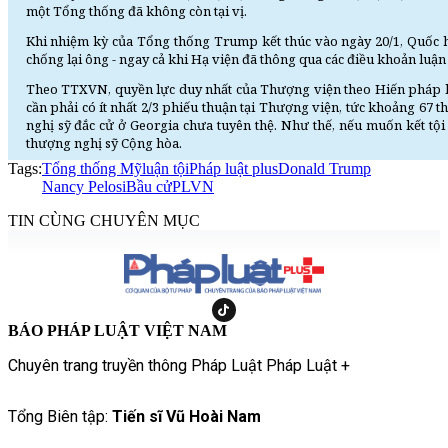
một Tổng thống đã không còn tại vị.
Khi nhiệm kỳ của Tổng thống Trump kết thúc vào ngày 20/1, Quốc hội
chống lại ông - ngay cả khi Hạ viện đã thông qua các điều khoản luận 
Theo TTXVN, quyền lực duy nhất của Thượng viện theo Hiến pháp là
cần phải có ít nhất 2/3 phiếu thuận tại Thượng viện, tức khoảng 67 
nghị sỹ đắc cử ở Georgia chưa tuyên thệ. Như thế, nếu muốn kết tộ
thượng nghị sỹ Cộng hòa.
Tags:
Tổng thống Mỹ
luận tội
Pháp luật plus
Donald Trump
Nancy Pelosi
Bầu cử
PLVN
TIN CÙNG CHUYÊN MỤC
BÁO PHÁP LUẬT VIỆT NAM
Chuyên trang truyền thông Pháp Luật Pháp Luật +
Tổng Biên tập:
Tiến sĩ Vũ Hoài Nam