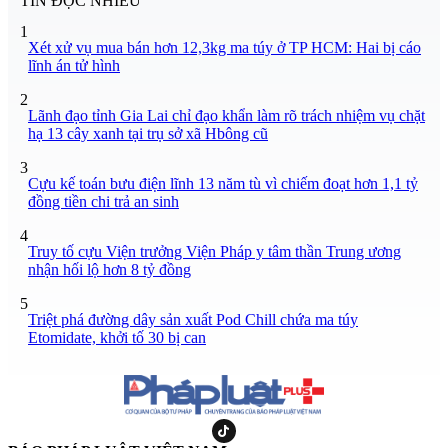
TIN ĐỌC NHIỀU
1
Xét xử vụ mua bán hơn 12,3kg ma túy ở TP HCM: Hai bị cáo
lĩnh án tử hình
2
Lãnh đạo tỉnh Gia Lai chỉ đạo khẩn làm rõ trách nhiệm vụ chặt
hạ 13 cây xanh tại trụ sở xã Hbông cũ
3
Cựu kế toán bưu điện lĩnh 13 năm tù vì chiếm đoạt hơn 1,1 tỷ
đồng tiền chi trả an sinh
4
Truy tố cựu Viện trưởng Viện Pháp y tâm thần Trung ương
nhận hối lộ hơn 8 tỷ đồng
5
Triệt phá đường dây sản xuất Pod Chill chứa ma túy
Etomidate, khởi tố 30 bị can