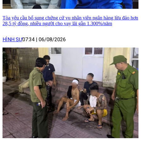
Tòa yêu cầu bổ sung chứng cứ vụ nhân viên ngân hàng lừa đảo hơn
28,5 tỷ đồng, nhiều người cho vay lãi gần 1.300%/năm
HÌNH SỰ
07:34
|
06/08/2026