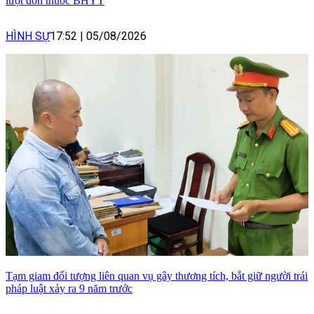
lượt đơn thuốc BHYT
HÌNH SỰ
17:52
|
05/08/2026
Tạm giam đối tượng liên quan vụ gây thương tích, bắt giữ người trái
pháp luật xảy ra 9 năm trước