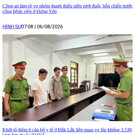
Công an làm rõ vụ nhóm thanh thiếu niên rượt đuổi, hỗn chiến trước
cổng bệnh viện ở Hưng Yên
HÌNH SỰ
07:08
|
06/08/2026
Khởi tố thêm 6 cán bộ y tế ở Đắk Lắk liên quan vụ lập khống 3.539