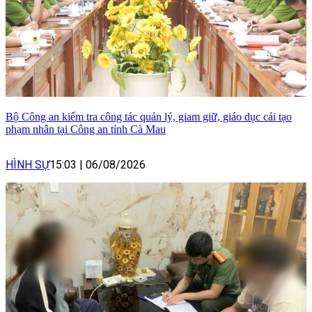
Bộ Công an kiểm tra công tác quản lý, giam giữ, giáo dục cải tạo
phạm nhân tại Công an tỉnh Cà Mau
HÌNH SỰ
15:03
|
06/08/2026