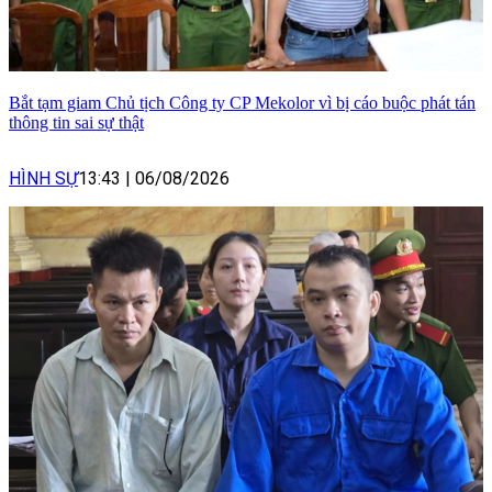
Bắt tạm giam Chủ tịch Công ty CP Mekolor vì bị cáo buộc phát tán
thông tin sai sự thật
HÌNH SỰ
13:43
|
06/08/2026