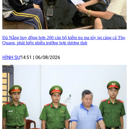
Đà Nẵng huy động hơn 200 cán bộ kiểm tra ma túy tại cảng cá Thọ
Quang, phát hiện nhiều trường hợp dương tính
HÌNH SỰ
14:51
|
06/08/2026