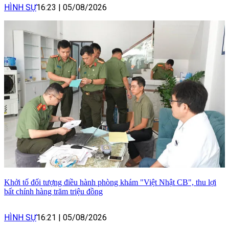
HÌNH SỰ
16:23
|
05/08/2026
Khởi tố đối tượng điều hành phòng khám "Việt Nhật CB", thu lợi
bất chính hàng trăm triệu đồng
HÌNH SỰ
16:21
|
05/08/2026