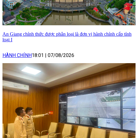
An Giang chính thức được phân loại là đơn vị hành chính cấp tỉnh
loại I
HÀNH CHÍNH
18:01
|
07/08/2026