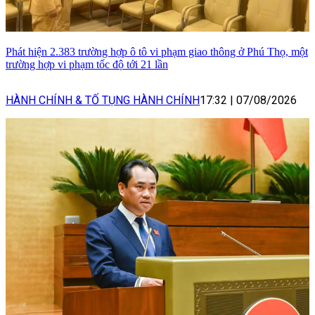
Phát hiện 2.383 trường hợp ô tô vi phạm giao thông ở Phú Thọ, một
trường hợp vi phạm tốc độ tới 21 lần
HÀNH CHÍNH & TỐ TỤNG HÀNH CHÍNH
17:32
|
07/08/2026