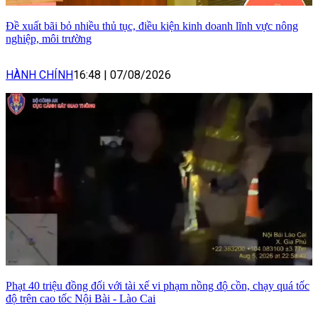
Đề xuất bãi bỏ nhiều thủ tục, điều kiện kinh doanh lĩnh vực nông
nghiệp, môi trường
HÀNH CHÍNH
16:48
|
07/08/2026
Phạt 40 triệu đồng đối với tài xế vi phạm nồng độ cồn, chạy quá tốc
độ trên cao tốc Nội Bài - Lào Cai