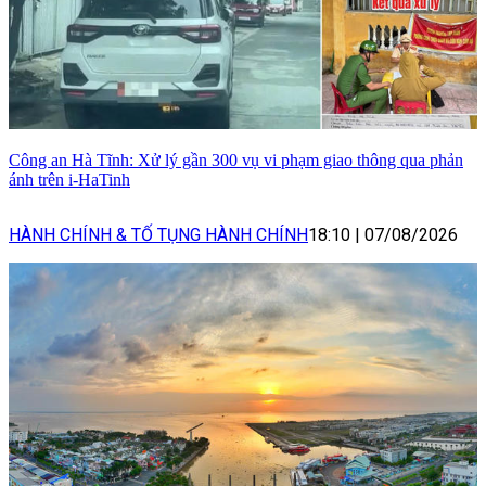
Công an Hà Tĩnh: Xử lý gần 300 vụ vi phạm giao thông qua phản
ánh trên i-HaTinh
HÀNH CHÍNH & TỐ TỤNG HÀNH CHÍNH
18:10
|
07/08/2026