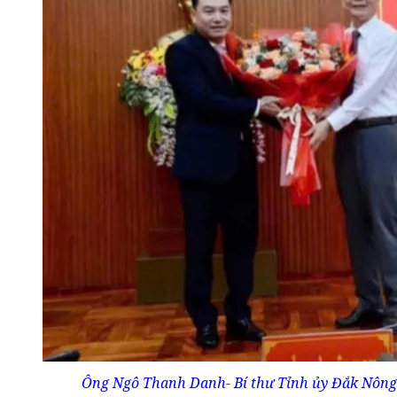
Ông Ngô Thanh Danh- Bí thư Tỉnh ủy Đắk Nôn