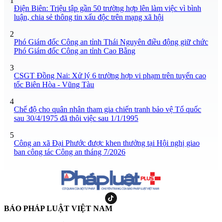
1
Điện Biên: Triệu tập gần 50 trường hợp lên làm việc vì bình
luận, chia sẻ thông tin xấu độc trên mạng xã hội
2
Phó Giám đốc Công an tỉnh Thái Nguyên điều động giữ chức
Phó Giám đốc Công an tỉnh Cao Bằng
3
CSGT Đồng Nai: Xử lý 6 trường hợp vi phạm trên tuyến cao
tốc Biên Hòa - Vũng Tàu
4
Chế độ cho quân nhân tham gia chiến tranh bảo vệ Tổ quốc
sau 30/4/1975 đã thôi việc sau 1/1/1995
5
Công an xã Đại Phước được khen thưởng tại Hội nghị giao
ban công tác Công an tháng 7/2026
BÁO PHÁP LUẬT VIỆT NAM