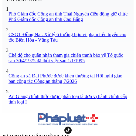
1
Phó Giám đốc Công an tỉnh Thái Nguyên điều động giữ chức
Phó Giám đốc Công an tỉnh Cao Bằng
2
CSGT Đồng Nai: Xử lý 6 trường hợp vi phạm trên tuyến cao
tốc Biên Hòa - Vũng Tàu
3
Chế độ cho quân nhân tham gia chiến tranh bảo vệ Tổ quốc
sau 30/4/1975 đã thôi việc sau 1/1/1995
4
Công an xã Đại Phước được khen thưởng tại Hội nghị giao
ban công tác Công an tháng 7/2026
5
An Giang chính thức được phân loại là đơn vị hành chính cấp
tỉnh loại I