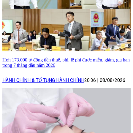
Hơn 173.000 tỷ đồng tiền thuế, phí, lệ phí được miễn, giảm, gia hạn
trong 7 tháng đầu năm 2026
HÀNH CHÍNH & TỐ TỤNG HÀNH CHÍNH
20:36
|
08/08/2026