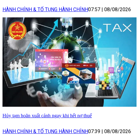
HÀNH CHÍNH & TỐ TỤNG HÀNH CHÍNH
07:57
|
08/08/2026
Hủy tạm hoãn xuất cảnh ngay khi hết nợ thuế
HÀNH CHÍNH & TỐ TỤNG HÀNH CHÍNH
07:39
|
08/08/2026