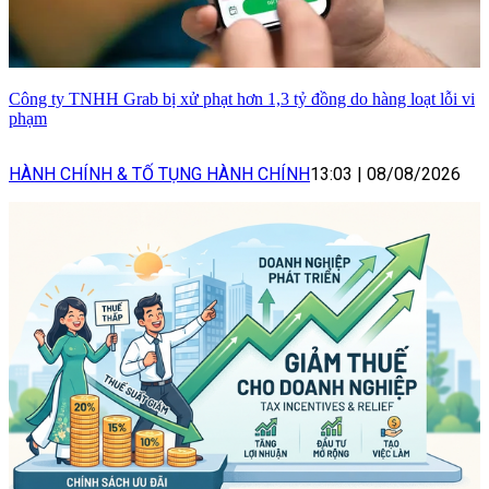
Công ty TNHH Grab bị xử phạt hơn 1,3 tỷ đồng do hàng loạt lỗi vi
phạm
HÀNH CHÍNH & TỐ TỤNG HÀNH CHÍNH
13:03
|
08/08/2026