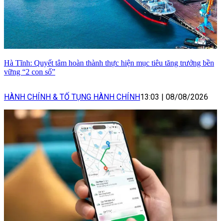
Hà Tĩnh: Quyết tâm hoàn thành thực hiện mục tiêu tăng trưởng bền
vững “2 con số”
HÀNH CHÍNH & TỐ TỤNG HÀNH CHÍNH
13:03
|
08/08/2026