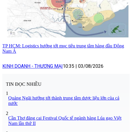
TP HCM: Logistics hướng tới mục tiêu trung tâm hàng đầu Đông
Nam Á
KINH DOANH - THƯƠNG MẠI
10:35
|
03/08/2026
TIN ĐỌC NHIỀU
1
Quảng Ngãi hướng tới thành trung tâm dược liệu lớn của cả
nước
2
Cần Thơ đăng cai Festival Quốc tế ngành hàng Lúa gạo Việt
Nam lần thứ II