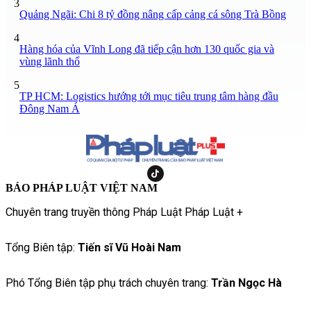
3
Quảng Ngãi: Chi 8 tỷ đồng nâng cấp cảng cá sông Trà Bồng
4
Hàng hóa của Vĩnh Long đã tiếp cận hơn 130 quốc gia và
vùng lãnh thổ
5
TP HCM: Logistics hướng tới mục tiêu trung tâm hàng đầu
Đông Nam Á
BÁO PHÁP LUẬT VIỆT NAM
Chuyên trang truyền thông Pháp Luật Pháp Luật +
Tổng Biên tập:
Tiến sĩ Vũ Hoài Nam
Phó Tổng Biên tập phụ trách chuyên trang:
Trần Ngọc Hà