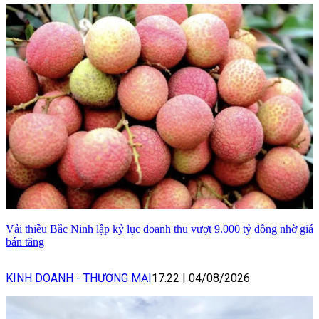
Vải thiều Bắc Ninh lập kỷ lục doanh thu vượt 9.000 tỷ đồng nhờ giá
bán tăng
KINH DOANH - THƯƠNG MẠI
17:22
|
04/08/2026