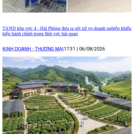
TAND khu vực 4 - Hải Phòng đưa ra xét xử vụ doanh nghiệp khiếu
kiện hành chính trong lĩnh vực hải quan
KINH DOANH - THƯƠNG MẠI
17:31
|
06/08/2026