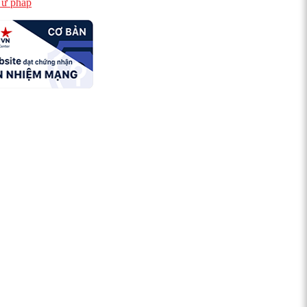
ư pháp