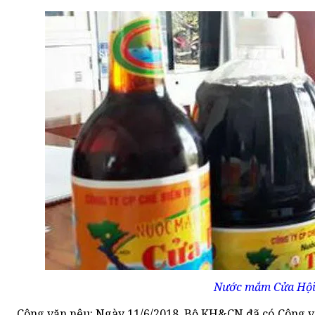
Nước mắm Cửa Hội
Công văn nêu: Ngày 11/6/2018, Bộ KH&CN đã có Công v