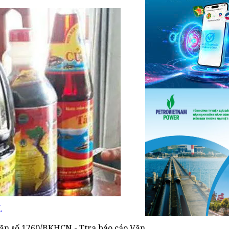
.
ăn số 1760/BKHCN - Ttra báo cáo Văn