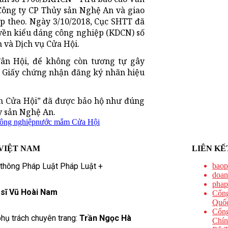
Công ty CP Thủy sản Nghệ An và giao
iếp theo. Ngày 3/10/2018, Cục SHTT đã
yền kiểu dáng công nghiệp (KDCN) số
 và Dịch vụ Cửa Hội.
Tân Hội, để không còn tương tự gây
o Giấy chứng nhận đăng ký nhãn hiệu
 Cửa Hội” đã được bảo hộ như đúng
y sản Nghệ An.
ông nghiệp
nước mắm Cửa Hội
VIỆT NAM
LIÊN KẾ
 thông Pháp Luật Pháp Luật +
baop
doan
phap
 sĩ Vũ Hoài Nam
Cổng
Quốc
Cổng
hụ trách chuyên trang:
Trần Ngọc Hà
Chín