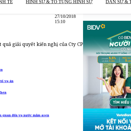
NH TẾ
HÌNH SỰ & TỐ TỤNG HÌNH SỰ
DÂN SỰ & 
27/10/2018
15:10
 quả giải quyết kiến nghị của Cty CP
óa
 tố vụ án
ghen
iên quan đến vụ nước mắm asen