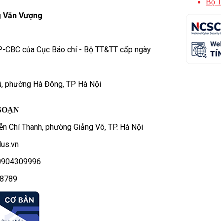
Bộ T
 Văn Vượng
P-CBC của Cục Báo chí - Bộ TT&TT cấp ngày
ú, phường Hà Đông, TP Hà Nội
SOẠN
n Chí Thanh, phường Giảng Võ, TP. Hà Nội
us.vn
- 0904309996
78789