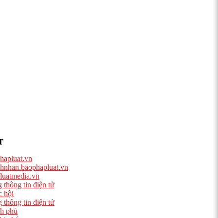
T
hapluat.vn
hnhan.baophapluat.vn
luatmedia.vn
 thông tin điện tử
 hội
 thông tin điện tử
h phủ