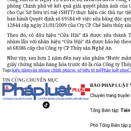
phòng Chính phủ về kết quả giải quyết phản ánh của 
cho Cục Sở hữu trí tuệ (SHTT) thực hiện các thủ tục t
ban hành Quyết định số 69584 về việc sửa bằng độc qu
12844 cấp ngày 21/01/2009 của Cty CP Chế biến thủy sản
Theo đó, có dấu hiệu “Cửa Hội” đã được sửa thành 
nhầm lẫn với nhãn hiệu “Cửa Hội” đã được bảo hộ the
số 68386 cấp cho Công ty CP Thủy sản Nghệ An.
Như vậy, sau hơn 2 năm đến nay sản phẩm “Nước mắm
giấy chứng nhận hàng hóa trước đó là của Công ty Thủ
Tags:
kiểu dáng
văn phòng chính phủ
cục sở hữu trí tuệ
Pháp luật plus
C
TIN CÙNG CHUYÊN MỤC
BÁO PHÁP LUẬT 
Chuyên trang truyền
Tổng Biên tập:
Tiến
Phó Tổng Biên tập p