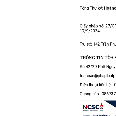
Tổng Thư ký:
Hoàng
Giấy phép số: 27/G
17/9/2024
Trụ sở: 142 Trần Ph
THÔNG TIN TÒA 
Số 42/29 Phố Nguyễ
toasoan@phapluatpl
Điện thoại liên hệ 
Quảng cáo : 08673