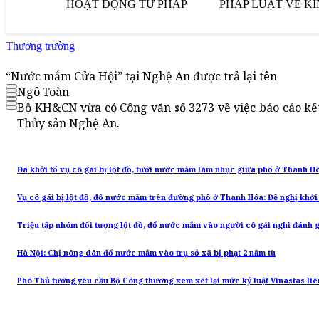
HOẠT ĐỘNG TƯ PHÁP
PHÁP LUẬT VỀ KI
Thương trường
“Nước mắm Cửa Hội” tại Nghệ An được trả lại tên
Ngô Toàn
Bộ KH&CN vừa có Công văn số 3273 về việc báo cáo kết
Thủy sản Nghệ An.
Đã khởi tố vụ cô gái bị lột đồ, tưới nước mắm làm nhục giữa phố ở Thanh H
Vụ cô gái bị lột đồ, đổ nước mắm trên đường phố ở Thanh Hóa: Đề nghị khởi
Triệu tập nhóm đối tượng lột đồ, đổ nước mắm vào người cô gái nghi đánh 
Hà Nội: Chị nông dân đổ nước mắm vào trụ sở xã bị phạt 2 năm tù
Phó Thủ tướng yêu cầu Bộ Công thương xem xét lại mức kỷ luật Vinastas l