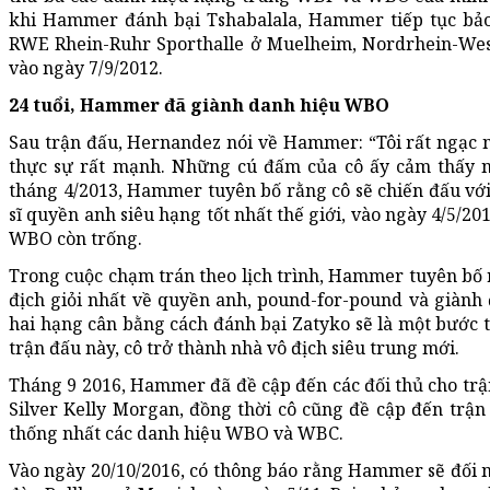
khi Hammer đánh bại Tshabalala, Hammer tiếp tục bảo 
RWE Rhein-Ruhr Sporthalle ở Muelheim, Nordrhein-West
vào ngày 7/9/2012.
24 tuổi, Hammer đã giành danh hiệu WBO
Sau trận đấu, Hernandez nói về Hammer: “Tôi rất ngạc 
thực sự rất mạnh. Những cú đấm của cô ấy cảm thấy nh
tháng 4/2013, Hammer tuyên bố rằng cô sẽ chiến đấu với Z
sĩ quyền anh siêu hạng tốt nhất thế giới, vào ngày 4/5/2
WBO còn trống.
Trong cuộc chạm trán theo lịch trình, Hammer tuyên bố r
địch giỏi nhất về quyền anh, pound-for-pound và giành đ
hai hạng cân bằng cách đánh bại Zatyko sẽ là một bước t
trận đấu này, cô trở thành nhà vô địch siêu trung mới.
Tháng 9 2016, Hammer đã đề cập đến các đối thủ cho trận
Silver Kelly Morgan, đồng thời cô cũng đề cập đến trận 
thống nhất các danh hiệu WBO và WBC.
Vào ngày 20/10/2016, có thông báo rằng Hammer sẽ đối mặ