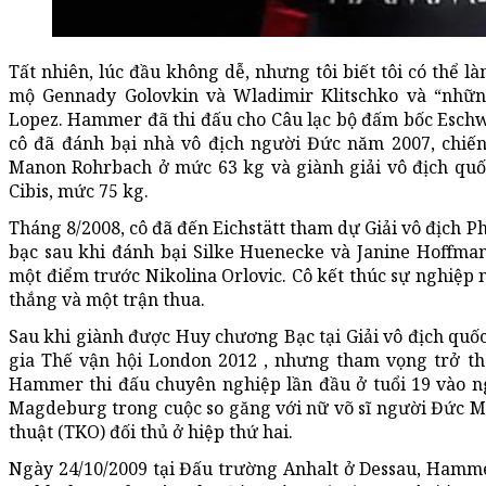
Tất nhiên, lúc đầu không dễ, nhưng tôi biết tôi có thể 
mộ Gennady Golovkin và Wladimir Klitschko và “nhữ
Lopez. Hammer đã thi đấu cho Câu lạc bộ đấm bốc Eschwe
cô đã đánh bại nhà vô địch người Đức năm 2007, chiến
Manon Rohrbach ở mức 63 kg và giành giải vô địch quốc
Cibis, mức 75 kg.
Tháng 8/2008, cô đã đến Eichstätt tham dự Giải vô địch P
bạc sau khi đánh bại Silke Huenecke và Janine Hoffman
một điểm trước Nikolina Orlovic. Cô kết thúc sự nghiệp 
thắng và một trận thua.
Sau khi giành được Huy chương Bạc tại Giải vô địch qu
gia Thế vận hội London 2012 , nhưng tham vọng trở thà
Hammer thi đấu chuyên nghiệp lần đầu ở tuổi 19 vào ng
Magdeburg trong cuộc so găng với nữ võ sĩ người Đức M
thuật (TKO) đối thủ ở hiệp thứ hai.
Ngày 24/10/2009 tại Đấu trường Anhalt ở Dessau, Hamme