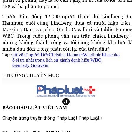
158 và ba phần tư pound.
Trước đám đông 17.000 người tham dự, Lindberg đã
Hammer, cuối cùng Lindberg thua cả mười hiệp trên 
Massimo Barrovecchio, Guido Cavalleri và Eddie Pappo
WBC. Trong cuộc phỏng vấn sau trận chiến, Lindberg t
nhưng không thành công và tôi cũng không khá hơn khi
nhiều đau đớn trong phần còn lại của trận đấu”.
Tags:
nữ võ sĩ người Đức
Christina Hammer
Wladimir Klitschko
õ sĩ trẻ nhất trong lịch sử giành danh hiệu WBO
Gennady Golovkin
TIN CÙNG CHUYÊN MỤC
BÁO PHÁP LUẬT VIỆT NAM
Chuyên trang truyền thông Pháp Luật Pháp Luật +