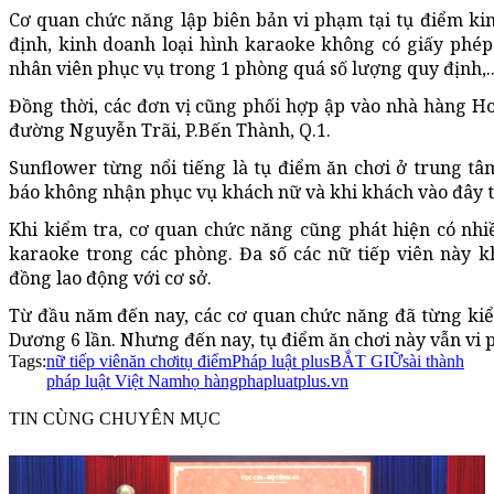
Cơ quan chức năng lập biên bản vi phạm tại tụ điểm ki
định, kinh doanh loại hình karaoke không có giấy phé
nhân viên phục vụ trong 1 phòng quá số lượng quy định,..
Đồng thời, các đơn vị cũng phối hợp ập vào nhà hàng H
đường Nguyễn Trãi, P.Bến Thành, Q.1.
Sunflower từng nổi tiếng là tụ điểm ăn chơi ở trung tâ
báo không nhận phục vụ khách nữ và khi khách vào đây t
Khi kiểm tra, cơ quan chức năng cũng phát hiện có nhi
karaoke trong các phòng. Đa số các nữ tiếp viên này kh
đồng lao động với cơ sở.
Từ đầu năm đến nay, các cơ quan chức năng đã từng kiể
Dương 6 lần. Nhưng đến nay, tụ điểm ăn chơi này vẫn vi 
Tags:
nữ tiếp viên
ăn chơi
tụ điểm
Pháp luật plus
BẮT GIỮ
sài thành
pháp luật Việt Nam
họ hàng
phapluatplus.vn
TIN CÙNG CHUYÊN MỤC