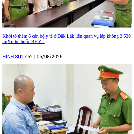
Khởi tố thêm 6 cán bộ y tế ở Đắk Lắk liên quan vụ lập khống 3.539
lượt đơn thuốc BHYT
HÌNH SỰ
17:52
|
05/08/2026