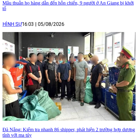
Mâu thuẫn họ hàng dẫn đến hỗn chiến, 9 người ở An Giang bị khởi
tố
HÌNH SỰ
16:03
|
05/08/2026
Đà Nẵng: Kiểm tra nhanh 86 shipper, phát hiện 2 trường hợp dương
tính với ma túy