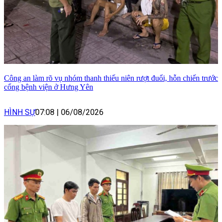
Công an làm rõ vụ nhóm thanh thiếu niên rượt đuổi, hỗn chiến trước
cổng bệnh viện ở Hưng Yên
HÌNH SỰ
07:08
|
06/08/2026