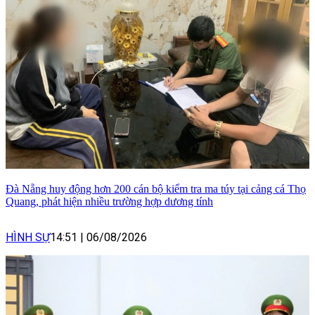
Đà Nẵng huy động hơn 200 cán bộ kiểm tra ma túy tại cảng cá Thọ
Quang, phát hiện nhiều trường hợp dương tính
HÌNH SỰ
14:51
|
06/08/2026