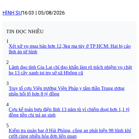
HÌNH SỰ
16:03
|
05/08/2026
TIN ĐỌC NHIỀU
1
Xét xử vụ mua bán hơn 12,3kg ma túy ở TP HCM: Hai bị cáo
lĩnh án tử hình
2
Lãnh đạo tỉnh Gia Lai chỉ đạo khẩn làm rõ trách nhiệm vụ chặt
hạ 13 cây xanh tại trụ sở xã Hbông cũ
3
Truy tố cựu Viện trưởng Viện Pháp y tâm thần Trung ương
nhận hối lộ hơn 8 tỷ đồng
4
Cựu kế toán bưu điện lĩnh 13 năm tù vì chiếm đoạt hơn 1,1 tỷ
đồng tiền chi trả an sinh
5
Kiểm tra quán bar ở Hải Phòng, công an phát hiện 98 bình khí
cười cùng nhiều hóa đơn liên quan