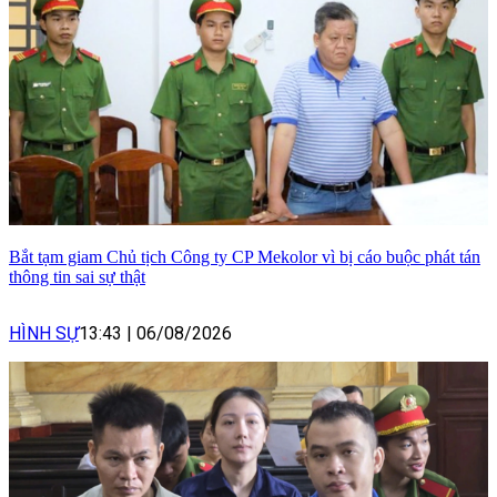
Bắt tạm giam Chủ tịch Công ty CP Mekolor vì bị cáo buộc phát tán
thông tin sai sự thật
HÌNH SỰ
13:43
|
06/08/2026