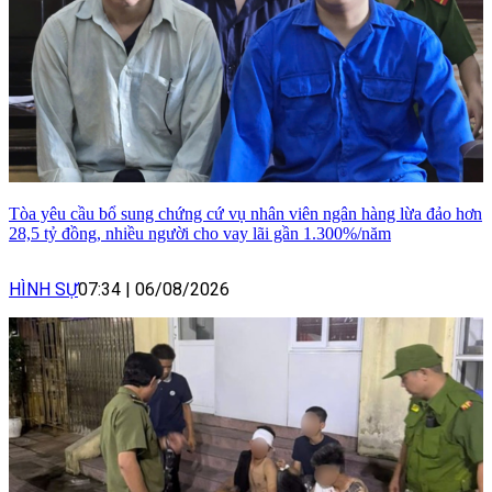
Tòa yêu cầu bổ sung chứng cứ vụ nhân viên ngân hàng lừa đảo hơn
28,5 tỷ đồng, nhiều người cho vay lãi gần 1.300%/năm
HÌNH SỰ
07:34
|
06/08/2026