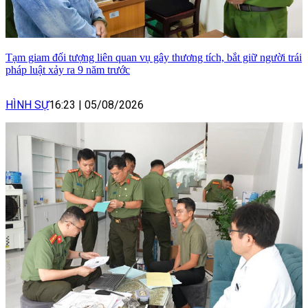
Tạm giam đối tượng liên quan vụ gây thương tích, bắt giữ người trái
pháp luật xảy ra 9 năm trước
HÌNH SỰ
16:23
|
05/08/2026