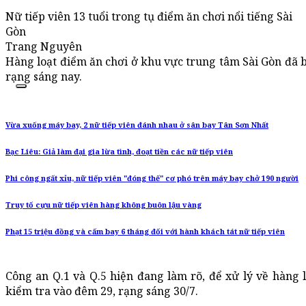
Nữ tiếp viên 13 tuổi trong tụ điểm ăn chơi nổi tiếng Sài
Gòn
Trang Nguyên
Hàng loạt điểm ăn chơi ở khu vực trung tâm Sài Gòn đã b
rạng sáng nay.
Vừa xuống máy bay, 2 nữ tiếp viên đánh nhau ở sân bay Tân Sơn Nhất
Bạc Liêu: Giả làm đại gia lừa tình, đoạt tiền các nữ tiếp viên
Phi công ngất xỉu, nữ tiếp viên "đóng thế" cơ phó trên máy bay chở 190 người
Truy tố cựu nữ tiếp viên hàng không buôn lậu vàng
Phạt 15 triệu đồng và cấm bay 6 tháng đối với hành khách tát nữ tiếp viên
Công an Q.1 và Q.5 hiện đang làm rõ, để xử lý về hàng l
kiểm tra vào đêm 29, rạng sáng 30/7.