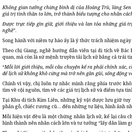
Không gian tưởng chừng bình dị của Hoàng Trù, làng Sen
giá trị tinh thần to lớn, trở thành biểu tượng cho nhân các
Được trực tiếp gìn giữ, giới thiệu và lan tỏa những giá 
nghề
”.
Song hành với niềm tự hào ấy là ý thức trách nhiệm ngày 
Theo chị Giang, nghề hướng dẫn viên tại di tích về Bá
quan, mà còn là sứ mệnh truyền tải lịch sử bằng cả trái ti
“
Mỗi lời giới thiệu, mỗi câu chuyện kể ra phải chính xác,
để lịch sử không khô cứng mà trở nên gần gũi, sống động 
Chính vì vậy, chị luôn tự nhắc mình rằng phía trước k
tìm về cội nguồn, tìm về các giá trị lịch sử và điểm tựa tinh
Tại Khu di tích Kim Liên, những kỷ vật được lưu giữ tuy
phản gỗ, chiếc rương cũ… đến những tư liệu, hình ảnh n
Mỗi hiện vật đều là một chứng nhân lịch sử, kể lại câu 
hình thành nên nhân cách lớn và tư tưởng “lấy dân làm g