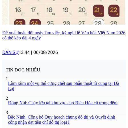
Đề xuất hoán đổi ngày làm việc, kỳ nghỉ lễ Văn hóa Việt Nam 2026
có thể kéo dài 4 ngày
DÂN SỰ
13:44
|
06/08/2026
TIN ĐỌC NHIỀU
1
Lùm xùm một vụ thú cưng chết sau phẫu thuật tử cung tại Đà
Lạt
2
Đồng Nai: Cháy lớn tại khu vực chợ Biên Hòa cũ trong đêm
3
Bắc Ninh: Công bố Quy hoạch chung đô thị và Quyết định
công nhận đạt tiêu chí đô thị loại I