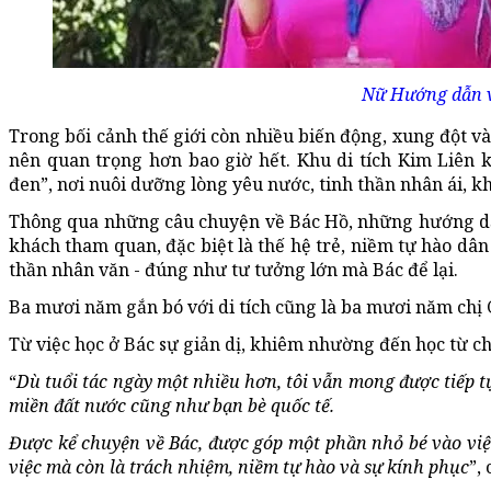
Nữ Hướng dẫn v
Trong bối cảnh thế giới còn nhiều biến động, xung đột và 
nên quan trọng hơn bao giờ hết. Khu di tích Kim Liên
đen”, nơi nuôi dưỡng lòng yêu nước, tinh thần nhân ái, kh
Thông qua những câu chuyện về Bác Hồ, những hướng dẫ
khách tham quan, đặc biệt là thế hệ trẻ, niềm tự hào dân 
thần nhân văn - đúng như tư tưởng lớn mà Bác để lại.
Ba mươi năm gắn bó với di tích cũng là ba mươi năm chị 
Từ việc học ở Bác sự giản dị, khiêm nhường đến học từ ch
“
Dù tuổi tác ngày một nhiều hơn, tôi vẫn mong được tiếp t
miền đất nước cũng như bạn bè quốc tế.
Được kể chuyện về Bác, được góp một phần nhỏ bé vào việc 
việc mà còn là trách nhiệm, niềm tự hào và sự kính phục
”,