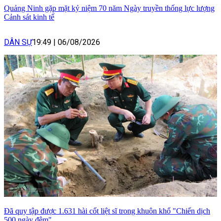
Quảng Ninh gặp mặt kỷ niệm 70 năm Ngày truyền thống lực lượng
Cảnh sát kinh tế
DÂN SỰ
19:49
|
06/08/2026
Đã quy tập được 1.631 hài cốt liệt sĩ trong khuôn khổ "Chiến dịch
500 ngày đêm"