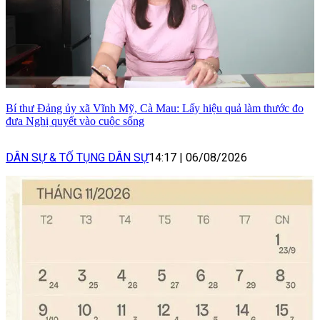
Bí thư Đảng ủy xã Vĩnh Mỹ, Cà Mau: Lấy hiệu quả làm thước đo
đưa Nghị quyết vào cuộc sống
DÂN SỰ & TỐ TỤNG DÂN SỰ
14:17
|
06/08/2026