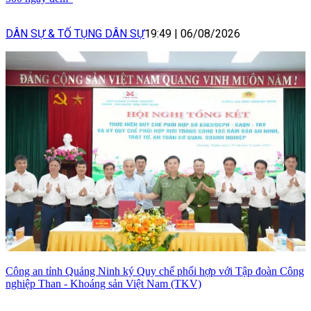
DÂN SỰ & TỐ TỤNG DÂN SỰ
19:49
|
06/08/2026
Công an tỉnh Quảng Ninh ký Quy chế phối hợp với Tập đoàn Công
nghiệp Than - Khoáng sản Việt Nam (TKV)