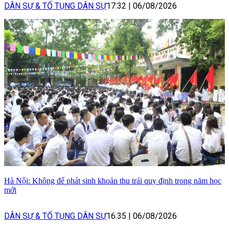
DÂN SỰ & TỐ TỤNG DÂN SỰ
17:32
|
06/08/2026
Hà Nội: Không để phát sinh khoản thu trái quy định trong năm học
mới
DÂN SỰ & TỐ TỤNG DÂN SỰ
16:35
|
06/08/2026