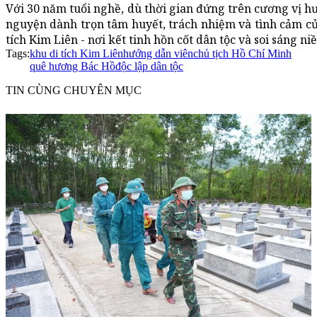
Với 30 năm tuổi nghề, dù thời gian đứng trên cương vị 
nguyện dành trọn tâm huyết, trách nhiệm và tình cảm của
tích Kim Liên - nơi kết tinh hồn cốt dân tộc và soi sáng n
Tags:
khu di tích Kim Liên
hướng dẫn viên
chủ tịch Hồ Chí Minh
quê hương Bác Hồ
độc lập dân tộc
TIN CÙNG CHUYÊN MỤC