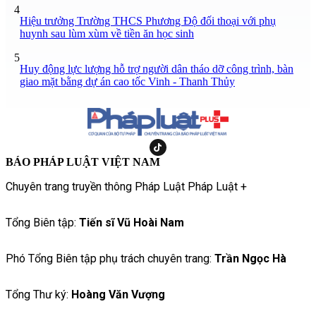
4
Hiệu trưởng Trường THCS Phương Độ đối thoại với phụ
huynh sau lùm xùm về tiền ăn học sinh
5
Huy động lực lượng hỗ trợ người dân tháo dỡ công trình, bàn
giao mặt bằng dự án cao tốc Vinh - Thanh Thủy
BÁO PHÁP LUẬT VIỆT NAM
Chuyên trang truyền thông Pháp Luật Pháp Luật +
Tổng Biên tập:
Tiến sĩ Vũ Hoài Nam
Phó Tổng Biên tập phụ trách chuyên trang:
Trần Ngọc Hà
Tổng Thư ký:
Hoàng Văn Vượng