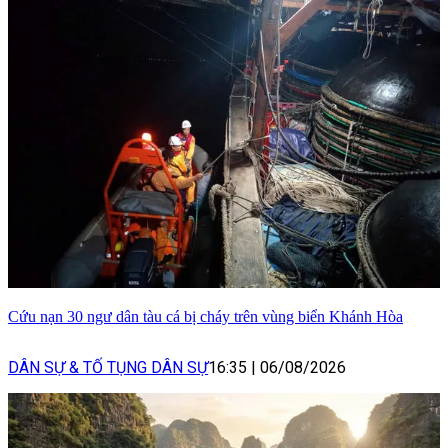
Cứu nạn 30 ngư dân tàu cá bị cháy trên vùng biển Khánh Hòa
DÂN SỰ & TỐ TỤNG DÂN SỰ
16:35
|
06/08/2026