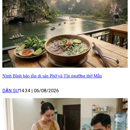
Ninh Bình bảo tồn di sản Phở và Tín ngưỡng thờ Mẫu
DÂN SỰ
14:34
|
06/08/2026