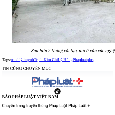
Sau hơn 2 tháng cải tạo, nơi ở của các nghệ
Tags:
nsnd lý huynh
Trịnh Kim Chi
Lý Hùng
Phapluatplus
TIN CÙNG CHUYÊN MỤC
BÁO PHÁP LUẬT VIỆT NAM
Chuyên trang truyền thông Pháp Luật Pháp Luật +