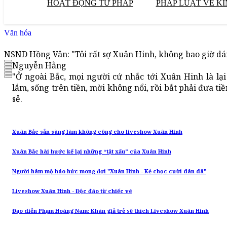
HOẠT ĐỘNG TƯ PHÁP
PHÁP LUẬT VỀ KI
Văn hóa
NSND Hồng Vân: "Tôi rất sợ Xuân Hinh, không bao giờ dá
Nguyễn Hằng
"Ở ngoài Bắc, mọi người cứ nhắc tới Xuân Hinh là lạ
lắm, sống trên tiền, mời không nổi, rồi bắt phải đưa ti
sẻ.
Xuân Bắc sẵn sàng làm không công cho liveshow Xuân Hinh
Xuân Bắc hài hước kể lại những “tật xấu” của Xuân Hinh
Người hâm mộ háo hức mong đợi "Xuân Hinh - Kẻ chọc cười dân dã"
Liveshow Xuân Hinh - Độc đáo từ chiếc vé
Đạo diễn Phạm Hoàng Nam: Khán giả trẻ sẽ thích Liveshow Xuân Hinh