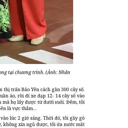
g tại chương trình. (Ảnh: Nhân
n thị trấn Bảo Yên cách gần 300 cây số.
quần áo, rồi đi xe đạp 12- 14 cây số vào
 mà họ lấy được từ dưới suối. Đêm, tôi
 bên là vực thẳm…
o lúc 2 giờ sáng. Thời đó, tôi gầy gò
ờ, không xin ngủ được, tôi ứa nước mắt