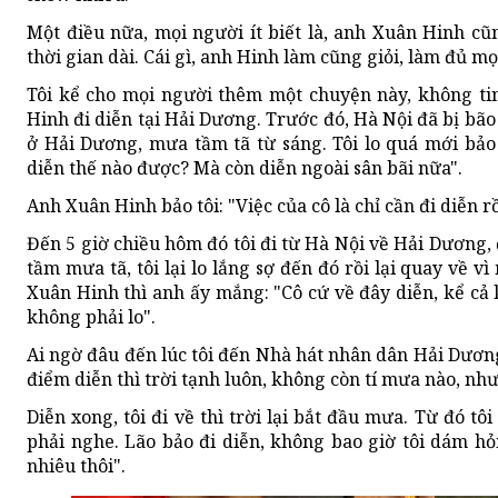
Một điều nữa, mọi người ít biết là, anh Xuân Hinh c
thời gian dài. Cái gì, anh Hinh làm cũng giỏi, làm đủ mọ
Tôi kể cho mọi người thêm một chuyện này, không ti
Hinh đi diễn tại Hải Dương. Trước đó, Hà Nội đã bị bão 
ở Hải Dương, mưa tầm tã từ sáng. Tôi lo quá mới bảo
diễn thế nào được? Mà còn diễn ngoài sân bãi nữa".
Anh Xuân Hinh bảo tôi: "Việc của cô là chỉ cần đi diễn r
Đến 5 giờ chiều hôm đó tôi đi từ Hà Nội về Hải Dương,
tầm mưa tã, tôi lại lo lắng sợ đến đó rồi lại quay về v
Xuân Hinh thì anh ấy mắng: "Cô cứ về đây diễn, kể cả k
không phải lo".
Ai ngờ đâu đến lúc tôi đến Nhà hát nhân dân Hải Dương 
điểm diễn thì trời tạnh luôn, không còn tí mưa nào, nh
Diễn xong, tôi đi về thì trời lại bắt đầu mưa. Từ đó tô
phải nghe. Lão bảo đi diễn, không bao giờ tôi dám hỏi
nhiêu thôi".