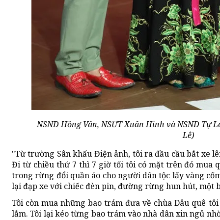
NSND Hồng Vân, NSƯT Xuân Hinh và NSND Tự Lon
Lê)
"Từ trường Sân khấu Điện ảnh, tôi ra đầu cầu bắt xe lê
Đi từ chiều thứ 7 thì 7 giờ tối tôi có mặt trên đó mua 
trong rừng đổi quần áo cho người dân tộc lấy vàng cốm
lại đạp xe với chiếc đèn pin, đường rừng hun hút, một
Tôi còn mua những bao trám đưa về chùa Dâu quê tôi và
lắm. Tôi lại kéo từng bao trám vào nhà dân xin ngủ nh