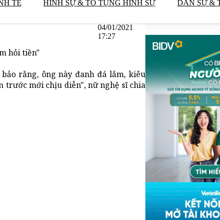
NH TẾ
HÌNH SỰ & TỐ TỤNG HÌNH SỰ
DÂN SỰ & 
04/01/2021
17:27
m hỏi tiền"
i bảo rằng, ông này đanh đá lắm, kiêu
ền trước mới chịu diễn", nữ nghệ sĩ chia