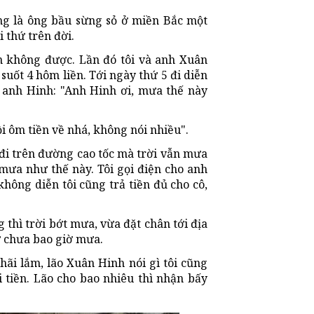
ũng là ông bầu sừng sỏ ở miền Bắc một
i thứ trên đời.
n không được. Lần đó tôi và anh Xuân
suốt 4 hôm liền. Tới ngày thứ 5 đi diễn
 anh Hinh: "Anh Hinh ơi, mưa thế này
ồi ôm tiền về nhá, không nói nhiều".
 đi trên đường cao tốc mà trời vẫn mưa
ì mưa như thế này. Tôi gọi điện cho anh
hông diễn tôi cũng trả tiền đủ cho cô,
thì trời bớt mưa, vừa đặt chân tới địa
ư chưa bao giờ mưa.
i hãi lắm, lão Xuân Hinh nói gì tôi cũng
 tiền. Lão cho bao nhiêu thì nhận bấy