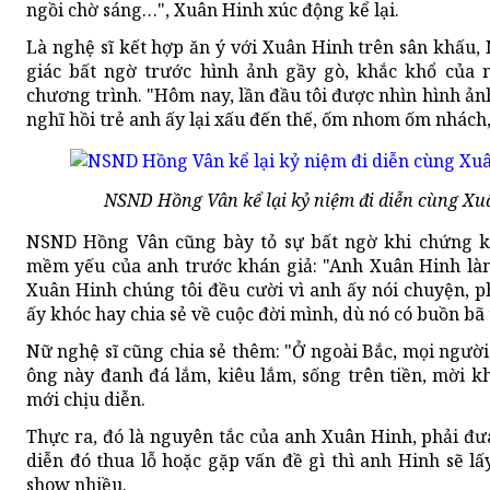
ngồi chờ sáng…", Xuân Hinh xúc động kể lại.
Là nghệ sĩ kết hợp ăn ý với Xuân Hinh trên sân khấ
giác bất ngờ trước hình ảnh gầy gò, khắc khổ của n
chương trình. "Hôm nay, lần đầu tôi được nhìn hình ản
nghĩ hồi trẻ anh ấy lại xấu đến thế, ốm nhom ốm nhách, 
NSND Hồng Vân kể lại kỷ niệm đi diễn cùng X
NSND Hồng Vân cũng bày tỏ sự bất ngờ khi chứng k
mềm yếu của anh trước khán giả: "Anh Xuân Hinh làm 
Xuân Hinh chúng tôi đều cười vì anh ấy nói chuyện, ph
ấy khóc hay chia sẻ về cuộc đời mình, dù nó có buồn bã
Nữ nghệ sĩ cũng chia sẻ thêm: "Ở ngoài Bắc, mọi người 
ông này đanh đá lắm, kiêu lắm, sống trên tiền, mời kh
mới chịu diễn.
Thực ra, đó là nguyên tắc của anh Xuân Hinh, phải đư
diễn đó thua lỗ hoặc gặp vấn đề gì thì anh Hinh sẽ lấy
show nhiều.