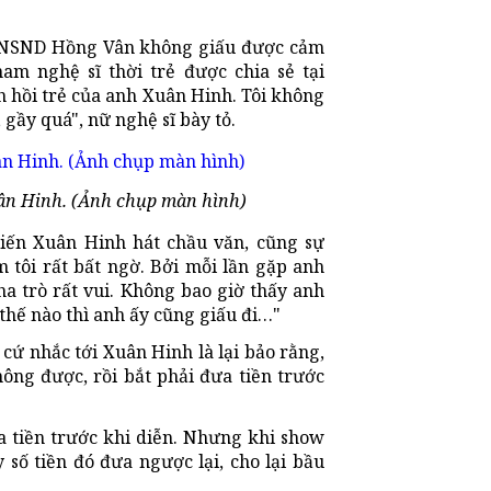
u, NSND Hồng Vân không giấu được cảm
am nghệ sĩ thời trẻ được chia sẻ tại
h hồi trẻ của anh Xuân Hinh. Tôi không
gầy quá", nữ nghệ sĩ bày tỏ.
uân Hinh. (Ảnh chụp màn hình)
iến Xuân Hinh hát chầu văn, cũng sự
tôi rất bất ngờ. Bởi mỗi lần gặp anh
a trò rất vui. Không bao giờ thấy anh
 thế nào thì anh ấy cũng giấu đi…"
cứ nhắc tới Xuân Hinh là lại bảo rằng,
ông được, rồi bắt phải đưa tiền trước
a tiền trước khi diễn. Nhưng khi show
 số tiền đó đưa ngược lại, cho lại bầu