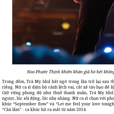
Noo Phước Thịnh khiến khán giả hò hét không
Trong đêm, Trà My Idol bất ngờ trong lần trở lại sau 
riêng. Nữ ca sĩ diện bộ cánh lệch vai, cắt xẻ táo bạo để 
Giữ vững phong độ như thuở thanh xuân, Trà My Idol
ngược, lúc sôi động, lúc nhẹ nhàng. Nữ ca sĩ chọn với ph
khúc “September flow” và “Let me feel your love tonigh
“Cần lắm” - ca khúc hit ra mắt từ năm 2014.