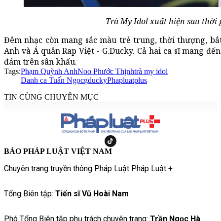
Trà My Idol xuất hiện sau thời
Đêm nhạc còn mang sắc màu trẻ trung, thời thượng, bắ
Anh và Á quân Rap Việt - G.Ducky. Cả hai ca sĩ mang đến
đám trên sân khấu.
Tags:
Phạm Quỳnh Anh
Noo Phước Thịnh
trà my idol
Danh ca Tuấn Ngọc
gducky
Phapluatplus
TIN CÙNG CHUYÊN MỤC
BÁO PHÁP LUẬT VIỆT NAM
Chuyên trang truyền thông Pháp Luật Pháp Luật +
Tổng Biên tập:
Tiến sĩ Vũ Hoài Nam
Phó Tổng Biên tập phụ trách chuyên trang:
Trần Ngọc Hà