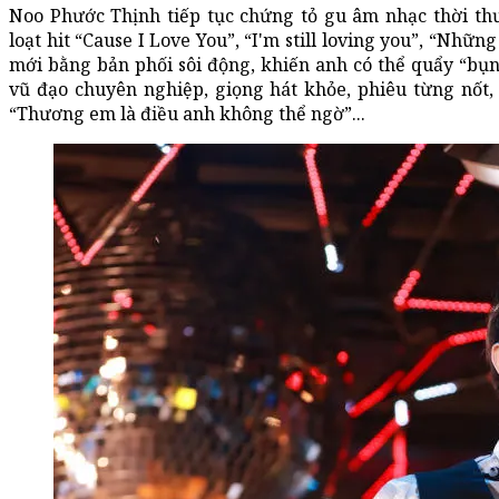
Noo Phước Thịnh tiếp tục chứng tỏ gu âm nhạc thời th
loạt hit “Cause I Love You”, “I'm still loving you”, “Nh
mới bằng bản phối sôi động, khiến anh có thể quẩy “bụn
vũ đạo chuyên nghiệp, giọng hát khỏe, phiêu từng nốt,
“Thương em là điều anh không thể ngờ”...