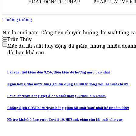
HOẠT ĐỘNG TƯ PHÁP
PHÁP LUẬT VỀ KI
Thương trường
Nỗi lo cuối năm: Dòng tiền chuyển hướng, lãi suất tăng c
Trần Thủy
Mặc dù lãi suất huy động đã giảm, nhưng nhiều doanh 
dài hạn khá cao.
Lãi suất tiết kiệm đến 9,2%, điều kiện để hưởng mức cao nhất
Ngân hàng Nhà nước tung gói tín dụng 16.000 tỷ đồng với lãi suất chỉ 0%
Lãi suất Ngân hàng Việt Á cao nhất tháng 5/2020 là 8%/năm
Chống dịch COVID-19: Ngân hàng giảm lãi suất 'sâu' nhất kể từ năm 2009
Hỗ trợ khách hàng vượt Covid-19, HDBank giảm sâu lãi suất cho vay