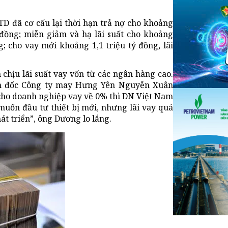
TD đã cơ cấu lại thời hạn trả nợ cho khoảng
 đồng; miễn giảm và hạ lãi suất cho khoảng
g; cho vay mới khoảng 1,1 triệu tỷ đồng, lãi
chịu lãi suất vay vốn từ các ngân hàng cao.
ám đốc Công ty may Hưng Yên Nguyễn Xuân
 cho doanh nghiệp vay về 0% thì DN Việt Nam
 muốn đầu tư thiết bị mới, nhưng lãi vay quá
át triển”, ông Dương lo lắng.