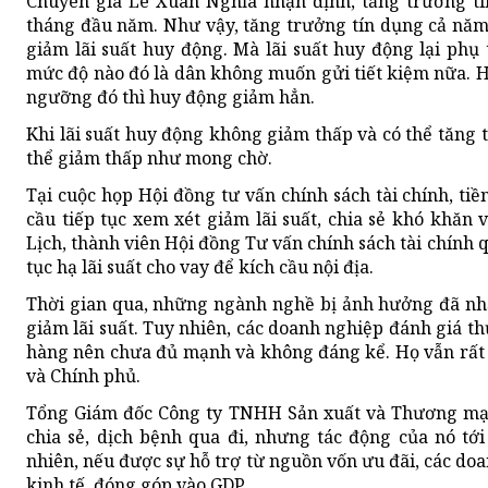
Chuyên gia Lê Xuân Nghĩa nhận định, tăng trưởng t
tháng đầu năm. Như vậy, tăng trưởng tín dụng cả năm 
giảm lãi suất huy động. Mà lãi suất huy động lại phụ
mức độ nào đó là dân không muốn gửi tiết kiệm nữa. Họ
ngưỡng đó thì huy động giảm hẳn.
Khi lãi suất huy động không giảm thấp và có thể tăng tr
thể giảm thấp như mong chờ.
Tại cuộc họp Hội đồng tư vấn chính sách tài chính, ti
cầu tiếp tục xem xét giảm lãi suất, chia sẻ khó khăn
Lịch, thành viên Hội đồng Tư vấn chính sách tài chính 
tục hạ lãi suất cho vay để kích cầu nội địa.
Thời gian qua, những ngành nghề bị ảnh hưởng đã nhậ
giảm lãi suất. Tuy nhiên, các doanh nghiệp đánh giá th
hàng nên chưa đủ mạnh và không đáng kể. Họ vẫn rất 
và Chính phủ.
Tổng Giám đốc Công ty TNHH Sản xuất và Thương mạ
chia sẻ, dịch bệnh qua đi, nhưng tác động của nó tới
nhiên, nếu được sự hỗ trợ từ nguồn vốn ưu đãi, các do
kinh tế, đóng góp vào GDP.