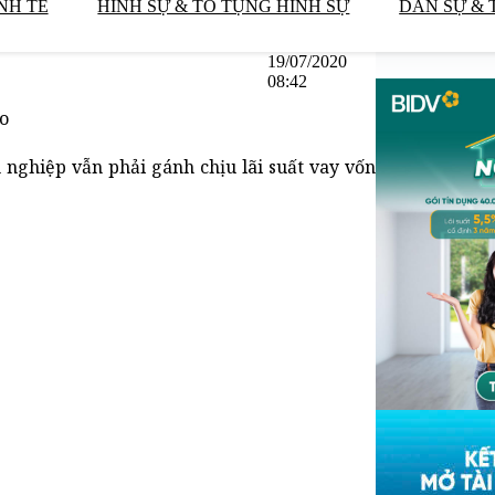
NH TẾ
HÌNH SỰ & TỐ TỤNG HÌNH SỰ
DÂN SỰ & 
19/07/2020
08:42
ao
nghiệp vẫn phải gánh chịu lãi suất vay vốn