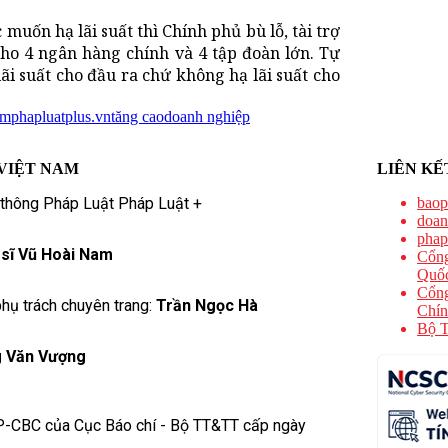
muốn hạ lãi suất thì Chính phủ bù lỗ, tài trợ
ho 4 ngân hàng chính và 4 tập đoàn lớn. Tự
lãi suất cho đầu ra chứ không hạ lãi suất cho
ệm
phapluatplus.vn
tăng cao
doanh nghiệp
VIỆT NAM
LIÊN KẾ
 thông Pháp Luật Pháp Luật +
baop
doan
phap
 sĩ Vũ Hoài Nam
Cổng
Quốc
Cổng
hụ trách chuyên trang:
Trần Ngọc Hà
Chín
Bộ T
 Văn Vượng
P-CBC của Cục Báo chí - Bộ TT&TT cấp ngày