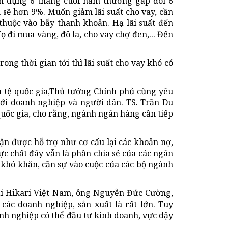
ín dụng 6 tháng cuối năm thường gấp đôi 6
sẽ hơn 9%. Muốn giảm lãi suất cho vay, cần
 thuộc vào bẫy thanh khoản. Hạ lãi suất đến
 đi mua vàng, đô la, cho vay chợ đen,... Đến
ong thời gian tới thì lãi suất cho vay khó có
ền tệ quốc gia,Thủ tướng Chính phủ cũng yêu
 với doanh nghiệp và người dân. TS. Trần Du
quốc gia, cho rằng, ngành ngân hàng cần tiếp
n được hỗ trợ như cơ cấu lại các khoản nợ,
ực chất đây vẫn là phần chia sẻ của các ngân
khó khăn, cần sự vào cuộc của các bộ ngành
i Hikari Việt Nam, ông Nguyễn Đức Cường,
 các doanh nghiệp, sản xuất là rất lớn. Tuy
anh nghiệp có thể đầu tư kinh doanh, vực dậy