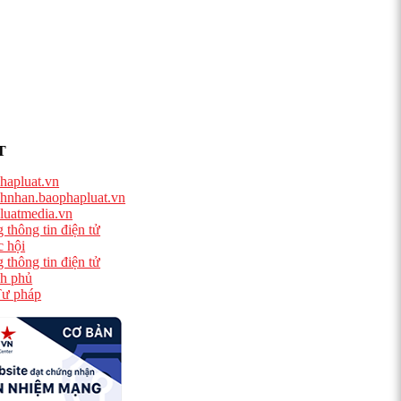
T
hapluat.vn
hnhan.baophapluat.vn
luatmedia.vn
 thông tin điện tử
 hội
 thông tin điện tử
h phủ
ư pháp