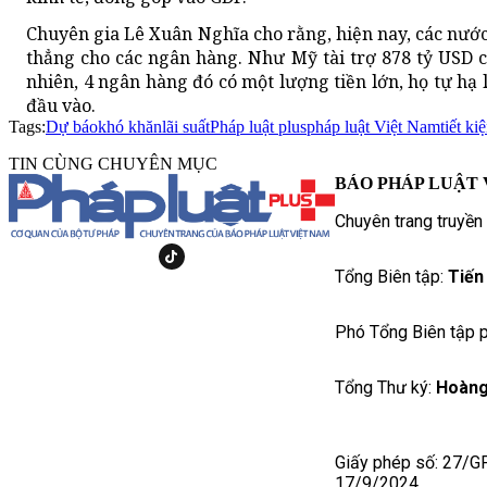
Chuyên gia Lê Xuân Nghĩa cho rằng, hiện nay, các nước 
thẳng cho các ngân hàng. Như Mỹ tài trợ 878 tỷ USD c
nhiên, 4 ngân hàng đó có một lượng tiền lớn, họ tự hạ 
đầu vào.
Tags:
Dự báo
khó khăn
lãi suất
Pháp luật plus
pháp luật Việt Nam
tiết ki
TIN CÙNG CHUYÊN MỤC
BÁO PHÁP LUẬT 
Chuyên trang truyền
Tổng Biên tập:
Tiến
Phó Tổng Biên tập p
Tổng Thư ký:
Hoàng
Giấy phép số: 27/G
17/9/2024