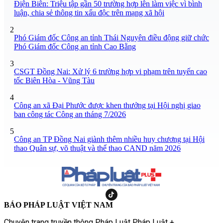
Điện Biên: Triệu tập gần 50 trường hợp lên làm việc vì bình
luận, chia sẻ thông tin xấu độc trên mạng xã hội
2
Phó Giám đốc Công an tỉnh Thái Nguyên điều động giữ chức
Phó Giám đốc Công an tỉnh Cao Bằng
3
CSGT Đồng Nai: Xử lý 6 trường hợp vi phạm trên tuyến cao
tốc Biên Hòa - Vũng Tàu
4
Công an xã Đại Phước được khen thưởng tại Hội nghị giao
ban công tác Công an tháng 7/2026
5
Công an TP Đồng Nai giành thêm nhiều huy chương tại Hội
thao Quân sự, võ thuật và thể thao CAND năm 2026
BÁO PHÁP LUẬT VIỆT NAM
Chuyên trang truyền thông Pháp Luật Pháp Luật +