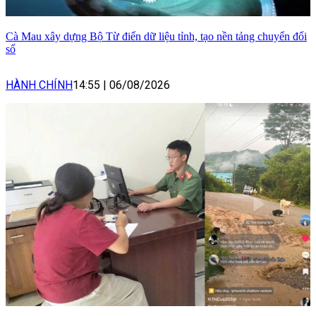
Cà Mau xây dựng Bộ Từ điển dữ liệu tỉnh, tạo nền tảng chuyển đổi
số
HÀNH CHÍNH
14:55
|
06/08/2026