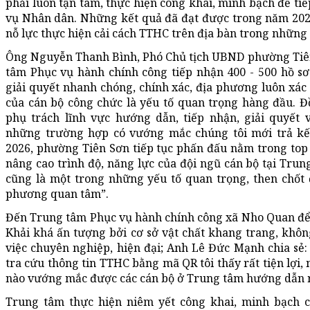
phải luôn tận tâm, thực hiện công khai, minh bạch để ti
vụ Nhân dân. Những kết quả đã đạt được trong năm 2025
nỗ lực thực hiện cải cách TTHC trên địa bàn trong những 
Ông Nguyễn Thanh Bình, Phó Chủ tịch UBND phường Tiên 
tâm Phục vụ hành chính công tiếp nhận 400 - 500 hồ sơ
giải quyết nhanh chóng, chính xác, địa phương luôn xác 
của cán bộ công chức là yếu tố quan trọng hàng đầu. Đồ
phụ trách lĩnh vực hướng dẫn, tiếp nhận, giải quyết v
những trường hợp có vướng mắc chúng tôi mới trả k
2026, phường Tiên Sơn tiếp tục phấn đấu nằm trong top 
nâng cao trình độ, năng lực của đội ngũ cán bộ tại Tru
cũng là một trong những yếu tố quan trọng, then chốt 
phương quan tâm”.
Đến Trung tâm Phục vụ hành chính công xã Nho Quan để
Khải khá ấn tượng bởi cơ sở vật chất khang trang, khôn
việc chuyên nghiệp, hiện đại; Anh Lê Đức Mạnh chia sẻ
tra cứu thông tin TTHC bằng mã QR tôi thấy rất tiện lợi, n
nào vướng mắc được các cán bộ ở Trung tâm hướng dẫn rấ
Trung tâm thực hiện niêm yết công khai, minh bạch c