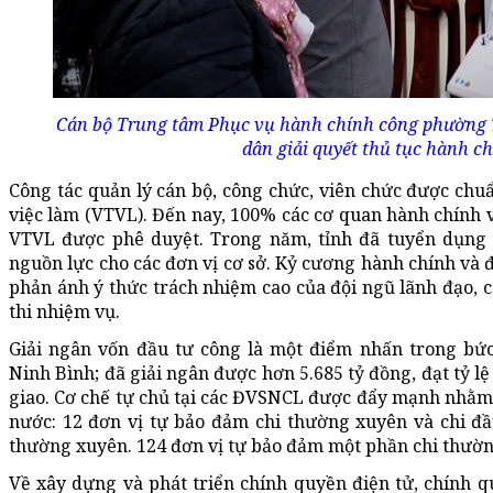
Cán bộ Trung tâm Phục vụ hành chính công phường 
dân giải quyết thủ tục hành ch
Công tác quản lý cán bộ, công chức, viên chức được chuẩ
việc làm (VTVL). Đến nay, 100% các cơ quan hành chính 
VTVL được phê duyệt. Trong năm, tỉnh đã tuyển dụng 
nguồn lực cho các đơn vị cơ sở. Kỷ cương hành chính và 
phản ánh ý thức trách nhiệm cao của đội ngũ lãnh đạo, c
thi nhiệm vụ.
Giải ngân vốn đầu tư công là một điểm nhấn trong bức 
Ninh Bình; đã giải ngân được hơn 5.685 tỷ đồng, đạt tỷ l
giao. Cơ chế tự chủ tại các ĐVSNCL được đẩy mạnh nhằm
nước: 12 đơn vị tự bảo đảm chi thường xuyên và chi đầ
thường xuyên. 124 đơn vị tự bảo đảm một phần chi thườ
Về xây dựng và phát triển chính quyền điện tử, chính q