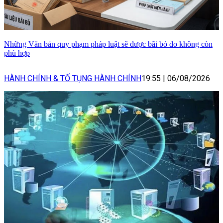
Những Văn bản quy phạm pháp luật sẽ được bãi bỏ do không còn
phù hợp
HÀNH CHÍNH & TỐ TỤNG HÀNH CHÍNH
19:55
|
06/08/2026