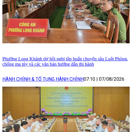
Phường Long Khánh dự hội nghị tập huấn chuyên sâu Luật Phòng,
chống ma túy và các văn bản hướng dẫn thi hành
HÀNH CHÍNH & TỐ TỤNG HÀNH CHÍNH
07:10
|
07/08/2026