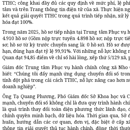
TTHC; công khai đầy đủ các quy định về mức phí, lệ ph
tâm và trên Trang thông tin điện tử của xã. Thực hiện ng
kết quả giải quyết TTHC trong quá trình tiếp nhận, xử lý 
hóa đạt 100%.
Trong năm 2025, hồ sơ tiếp nhận tại Trung tâm Phục vụ 
4.910 hồ sơ (Gồm nộp trực tuyến 4.898 hồ sơ; nộp trực ti
sơ; hồ sơ từ kỳ trước chuyển sang là: 0 hồ sơ). Hồ sơ đư
hạn, đúng hạn đạt tỷ lệ 99,91%. Với những nỗ lực khôn
Quan đạt 94,85 điểm về chỉ số hài lòng, xếp thứ 5/129 xã,
Giám đốc Trung tâm Phục vụ hành chính công xã Nho 
biết: “Chúng tôi đẩy mạnh ứng dụng chuyển đổi số tron
tính đột phá trong cải cách TTHC, nỗ lực nâng cao hơn n
doanh nghiệp”.
Ông Tạ Quang Phương, Phó Giám đốc Sở Khoa học và C
mạnh, chuyển đổi số không chỉ là đưa quy trình hành chí
là quá trình thay đổi toàn diện phương thức lãnh đạo,
chính quyền minh bạch, dữ liệu hóa. Thời gian qua, Sở đ
huấn, hướng dẫn các cơ quan, đơn vị, đặc biệt ở cấp x
thông tin giải quyết thủ tục hành chính, đồng thời thườ