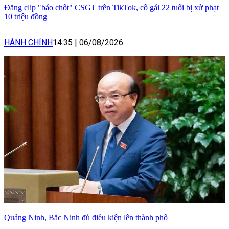
Đăng clip "báo chốt" CSGT trên TikTok, cô gái 22 tuổi bị xử phạt
10 triệu đồng
HÀNH CHÍNH
14:35
|
06/08/2026
Quảng Ninh, Bắc Ninh đủ điều kiện lên thành phố