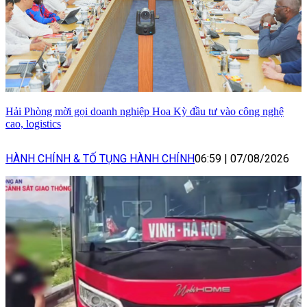
Hải Phòng mời gọi doanh nghiệp Hoa Kỳ đầu tư vào công nghệ
cao, logistics
HÀNH CHÍNH & TỐ TỤNG HÀNH CHÍNH
06:59
|
07/08/2026