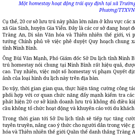
Một homestay hoạt động trái quy định tại xã Trườn
Phương/TTXVN
Cụ thể, 20 cơ sở lưu trú này phần lớn nằm ở khu vực các
xã Gia Sinh, huyện Gia Viễn. Đây là các cơ sở đang hoạt 
Tràng An, Di sản Văn hóa và Thiên nhiên thế giới, vi
tướng Chính phủ về việc phê duyệt Quy hoạch chung 
tỉnh Ninh Bình.
Ông Bùi Văn Mạnh, Phó Giám đốc Sở Du lịch tỉnh Ninh Bìn
trú homestay nói chung tại Ninh Bình rất hiệu quả, đư
cao. Tuy nhiên, việc một số homestay vi phạm Quyết đ
ảnh của loại hình du lịch này trên địa bàn.
Do vậy, thời gian gian qua, thực hiện tăng cường công tác
phối hợp với cơ quan chức năng đẩy mạnh kiểm tra các 
phát hiện 20 cơ sở kinh doanh lưu trú không đủ điều kiệ
cầu không tổ chức hoạt động và khuyến cáo với du khách
Trong thời gian tới Sở Du lịch tỉnh sẽ tiếp tục tăng cườ
tuyên truyền, nâng cao ý thức cho người dân trong việc gi
hóa và Thiên nhiên thế giới Quần thể danh thắng Tràng A